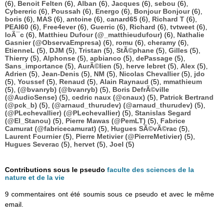
(6),
Benoit Felten
(6),
Alban
(6),
Jacques
(6),
sebou
(6),
Cybereric
(6),
Poussah
(6),
Energo
(6),
Bonjour Bonjour
(6),
boris
(6),
MAS
(6),
antoine
(6),
canard65
(6),
Richard T
(6),
PEAI60
(6),
Free4ever
(6),
Guerric
(6),
Richard
(6),
tvtweet
(6),
loÃ¯c
(6),
Matthieu Dufour (@_matthieudufour)
(6),
Nathalie
Gasnier (@ObservaEmpresa)
(6),
romu
(6),
cheramy
(6),
EtienneL
(5),
DJM
(5),
Tristan
(5),
StÃ©phane
(5),
Gilles
(5),
Thierry
(5),
Alphonse
(5),
apbianco
(5),
dePassage
(5),
Sans_importance
(5),
AurÃ©lien
(5),
herve lebret
(5),
Alex
(5),
Adrien
(5),
Jean-Denis
(5),
NM
(5),
Nicolas Chevallier
(5),
jdo
(5),
Youssef
(5),
Renaud
(5),
Alain Raynaud
(5),
mmathieum
(5),
(@bvanryb) (@bvanryb)
(5),
Boris DefrÃ©ville
(@AudioSense)
(5),
cedric naux (@cnaux)
(5),
Patrick Bertrand
(@pck_b)
(5),
(@arnaud_thurudev) (@arnaud_thurudev)
(5),
(@PLechevallier) (@PLechevallier)
(5),
Stanislas Segard
(@El_Stanou)
(5),
Pierre Mawas (@PemLT)
(5),
Fabrice
Camurat (@fabricecamurat)
(5),
Hugues SÃ©vÃ©rac
(5),
Laurent Fournier
(5),
Pierre Metivier (@PierreMetivier)
(5),
Hugues Severac
(5),
hervet
(5),
Joel
(5)
Contributions sous le pseudo
faculte des sciences de la
nature et de la vie
9 commentaires ont été soumis sous ce pseudo et avec le même
email.