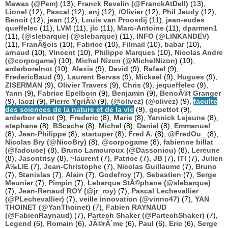
Mawas (@Pem)
(13),
Franck Revelin (@FranckAtDell)
(13),
Lionel
(12),
Pascal
(12),
anj
(12),
/Olivier
(12),
Phil Jeudy
(12),
Benoit
(12),
jean
(12),
Louis van Proosdij
(11),
jean-eudes
queffelec
(11),
LVM
(11),
jlc
(11),
Marc-Antoine
(11),
dparmen1
(11),
(@slebarque) (@slebarque)
(11),
INFO (@LINKANDEV)
(11),
FranÃ§ois
(10),
Fabrice
(10),
Filmail
(10),
babar
(10),
arnaud
(10),
Vincent
(10),
Philippe Marques
(10),
Nicolas Andre
(@corpogame)
(10),
Michel Nizon (@MichelNizon)
(10),
arderborelnot
(10),
Alexis
(9),
David
(9),
Rafael
(9),
FredericBaud
(9),
Laurent Bervas
(9),
Mickael
(9),
Hugues
(9),
ZISERMAN
(9),
Olivier Travers
(9),
Chris
(9),
jequeffelec
(9),
Yann
(9),
Fabrice Epelboin
(9),
Benjamin
(9),
BenoÃ®t Granger
(9),
laozi
(9),
Pierre YgriÃ©
(9),
(@olivez) (@olivez)
(9),
faculte
des sciences de la nature et de la vie
(9),
gepettot
(9),
arderbor elnot
(9),
Frederic
(8),
Marie
(8),
Yannick Lejeune
(8),
stephane
(8),
BScache
(8),
Michel
(8),
Daniel
(8),
Emmanuel
(8),
Jean-Philippe
(8),
startuper
(8),
Fred A.
(8),
@FredOu_
(8),
Nicolas Bry (@NicoBry)
(8),
@corpogame
(8),
fabienne billat
(@fadouce)
(8),
Bruno Lamouroux (@Dassoniou)
(8),
Lereune
(8),
Jasontrisy
(8),
~laurent
(7),
Patrice
(7),
JB
(7),
ITI
(7),
Julien
Ã‰LIE
(7),
Jean-Christophe
(7),
Nicolas Guillaume
(7),
Bruno
(7),
Stanislas
(7),
Alain
(7),
Godefroy
(7),
Sebastien
(7),
Serge
Meunier
(7),
Pimpin
(7),
Lebarque StÃ©phane (@slebarque)
(7),
Jean-Renaud ROY (@jr_roy)
(7),
Pascal Lechevallier
(@PLechevallier)
(7),
veille innovation (@vinno47)
(7),
YAN
THOINET (@YanThoinet)
(7),
Fabien RAYNAUD
(@FabienRaynaud)
(7),
Partech Shaker (@PartechShaker)
(7),
Legend
(6),
Romain
(6),
JÃ©rÃ´me
(6),
Paul
(6),
Eric
(6),
Serge