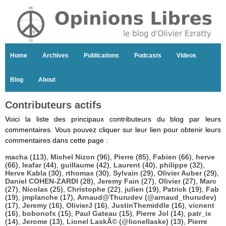
Home
Archives
Publications
Podcasts
Videos
Blog
About
Contributeurs actifs
Voici la liste des principaux contributeurs du blog par leurs
commentaires. Vous pouvez cliquer sur leur lien pour obtenir leurs
commentaires dans cette page :
macha
(113),
Michel Nizon
(96),
Pierre
(85),
Fabien
(66),
herve
(66),
leafar
(44),
guillaume
(42),
Laurent
(40),
philippe
(32),
Herve Kabla
(30),
rthomas
(30),
Sylvain
(29),
Olivier Auber
(29),
Daniel COHEN-ZARDI
(28),
Jeremy Fain
(27),
Olivier
(27),
Marc
(27),
Nicolas
(25),
Christophe
(22),
julien
(19),
Patrick
(19),
Fab
(19),
jmplanche
(17),
Arnaud@Thurudev (@arnaud_thurudev)
(17),
Jeremy
(16),
OlivierJ
(16),
JustinThemiddle
(16),
vicnent
(16),
bobonofx
(15),
Paul Gateau
(15),
Pierre Jol
(14),
patr_ix
(14),
Jerome
(13),
Lionel LaskÃ© (@lionellaske)
(13),
Pierre