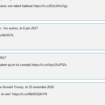
e avec son talent habituel
https://t.co/E2s1tVw7gy
 : les autres
, le 6 juin 2017
kJc0tHJS7k
 2017
alent qu’on lui connait)
https://t.co/Uqo1SuF5Ze
 de Donald Trump
, le 15 novembre 2016
 le sien”
https://t.co/Nb0SXjNrYN