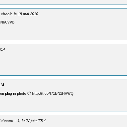
n ebook
, le 18 mai 2016
lWNbCvVb
2014
014
son plug in photo 🙂
http://t.co/l71BN1HRWQ
Telecom – 1
, le 27 juin 2014