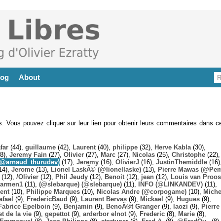
log
About
es. Vous pouvez cliquer sur leur lien pour obtenir leurs commentaires dans ce
far
(44),
guillaume
(42),
Laurent
(40),
philippe
(32),
Herve Kabla
(30),
8),
Jeremy Fain
(27),
Olivier
(27),
Marc
(27),
Nicolas
(25),
Christophe
(22),
@arnaud_thurudev)
(17),
Jeremy
(16),
OlivierJ
(16),
JustinThemiddle
(16)
14),
Jerome
(13),
Lionel LaskÃ© (@lionellaske)
(13),
Pierre Mawas (@Pe
(12),
/Olivier
(12),
Phil Jeudy
(12),
Benoit
(12),
jean
(12),
Louis van Proos
armen1
(11),
(@slebarque) (@slebarque)
(11),
INFO (@LINKANDEV)
(11),
ent
(10),
Philippe Marques
(10),
Nicolas Andre (@corpogame)
(10),
Miche
afael
(9),
FredericBaud
(9),
Laurent Bervas
(9),
Mickael
(9),
Hugues
(9),
Fabrice Epelboin
(9),
Benjamin
(9),
BenoÃ®t Granger
(9),
laozi
(9),
Pierre
t de la vie
(9),
gepettot
(9),
arderbor elnot
(9),
Frederic
(8),
Marie
(8),