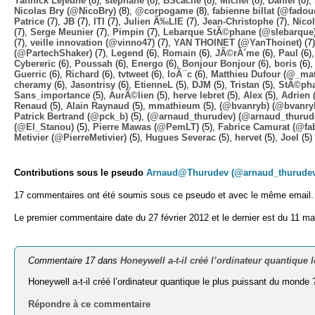
Yannick Lejeune
(8),
stephane
(8),
BScache
(8),
Michel
(8),
Daniel
(8),
Nicolas Bry (@NicoBry)
(8),
@corpogame
(8),
fabienne billat (@fadou
Patrice
(7),
JB
(7),
ITI
(7),
Julien Ã‰LIE
(7),
Jean-Christophe
(7),
Nico
(7),
Serge Meunier
(7),
Pimpin
(7),
Lebarque StÃ©phane (@slebarque
(7),
veille innovation (@vinno47)
(7),
YAN THOINET (@YanThoinet)
(7
(@PartechShaker)
(7),
Legend
(6),
Romain
(6),
JÃ©rÃ´me
(6),
Paul
(6)
Cybereric
(6),
Poussah
(6),
Energo
(6),
Bonjour Bonjour
(6),
boris
(6)
Guerric
(6),
Richard
(6),
tvtweet
(6),
loÃ¯c
(6),
Matthieu Dufour (@_mat
cheramy
(6),
Jasontrisy
(6),
EtienneL
(5),
DJM
(5),
Tristan
(5),
StÃ©ph
Sans_importance
(5),
AurÃ©lien
(5),
herve lebret
(5),
Alex
(5),
Adrien
(
Renaud
(5),
Alain Raynaud
(5),
mmathieum
(5),
(@bvanryb) (@bvanry
Patrick Bertrand (@pck_b)
(5),
(@arnaud_thurudev) (@arnaud_thurud
(@El_Stanou)
(5),
Pierre Mawas (@PemLT)
(5),
Fabrice Camurat (@fa
Metivier (@PierreMetivier)
(5),
Hugues Severac
(5),
hervet
(5),
Joel
(5)
Contributions sous le pseudo
Arnaud@Thurudev (@arnaud_thurudev
17 commentaires ont été soumis sous ce pseudo et avec le même email.
Le premier commentaire date du 27 février 2012 et le dernier est du 11 m
Commentaire 17 dans
Honeywell a-t-il créé l’ordinateur quantique
Honeywell a-t-il créé l’ordinateur quantique le plus puissant du mond
Répondre à ce commentaire