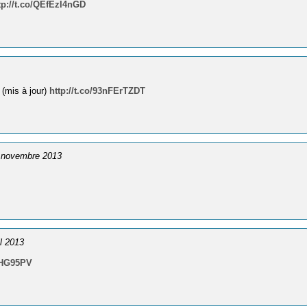
tp://t.co/QEfEzI4nGD
 (mis à jour)
http://t.co/93nFErTZDT
3 novembre 2013
il 2013
HzHG95PV