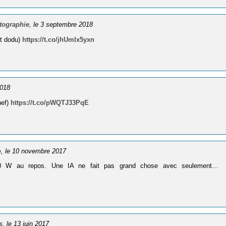
tographie
, le 3 septembre 2018
nt dodu)
https://t.co/jhUmIx5yxn
2018
hef)
https://t.co/pWQTJ33PqE
o
, le 10 novembre 2017
0 W au repos. Une IA ne fait pas grand chose avec seulement…
s
, le 13 juin 2017