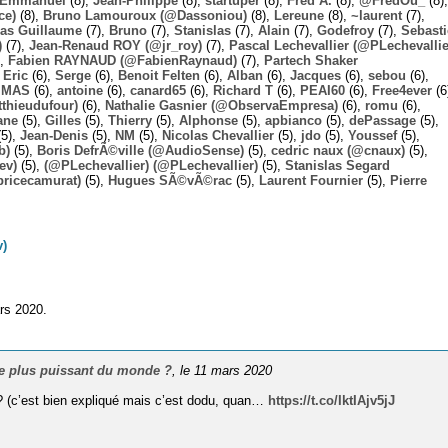
Emmanuel
(8),
Jean-Philippe
(8),
startuper
(8),
Fred A.
(8),
@FredOu_
(8),
ce)
(8),
Bruno Lamouroux (@Dassoniou)
(8),
Lereune
(8),
~laurent
(7),
las Guillaume
(7),
Bruno
(7),
Stanislas
(7),
Alain
(7),
Godefroy
(7),
Sebast
)
(7),
Jean-Renaud ROY (@jr_roy)
(7),
Pascal Lechevallier (@PLechevallie
),
Fabien RAYNAUD (@FabienRaynaud)
(7),
Partech Shaker
,
Eric
(6),
Serge
(6),
Benoit Felten
(6),
Alban
(6),
Jacques
(6),
sebou
(6),
,
MAS
(6),
antoine
(6),
canard65
(6),
Richard T
(6),
PEAI60
(6),
Free4ever
(6
thieudufour)
(6),
Nathalie Gasnier (@ObservaEmpresa)
(6),
romu
(6),
ane
(5),
Gilles
(5),
Thierry
(5),
Alphonse
(5),
apbianco
(5),
dePassage
(5),
5),
Jean-Denis
(5),
NM
(5),
Nicolas Chevallier
(5),
jdo
(5),
Youssef
(5),
b)
(5),
Boris DefrÃ©ville (@AudioSense)
(5),
cedric naux (@cnaux)
(5),
ev)
(5),
(@PLechevallier) (@PLechevallier)
(5),
Stanislas Segard
bricecamurat)
(5),
Hugues SÃ©vÃ©rac
(5),
Laurent Fournier
(5),
Pierre
)
ars 2020.
 le plus puissant du monde ?
, le 11 mars 2020
e ? (c’est bien expliqué mais c’est dodu, quan…
https://t.co/IktIAjv5jJ