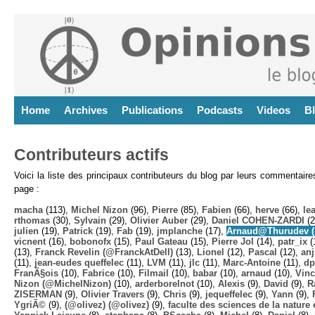
Home
Archives
Publications
Podcasts
Videos
B
Contributeurs actifs
Voici la liste des principaux contributeurs du blog par leurs commentair
page :
macha
(113),
Michel Nizon
(96),
Pierre
(85),
Fabien
(66),
herve
(66),
lea
rthomas
(30),
Sylvain
(29),
Olivier Auber
(29),
Daniel COHEN-ZARDI
(2
julien
(19),
Patrick
(19),
Fab
(19),
jmplanche
(17),
Arnaud@Thurudev (
vicnent
(16),
bobonofx
(15),
Paul Gateau
(15),
Pierre Jol
(14),
patr_ix
(
(13),
Franck Revelin (@FranckAtDell)
(13),
Lionel
(12),
Pascal
(12),
anj
(11),
jean-eudes queffelec
(11),
LVM
(11),
jlc
(11),
Marc-Antoine
(11),
dp
FranÃ§ois
(10),
Fabrice
(10),
Filmail
(10),
babar
(10),
arnaud
(10),
Vinc
Nizon (@MichelNizon)
(10),
arderborelnot
(10),
Alexis
(9),
David
(9),
R
ZISERMAN
(9),
Olivier Travers
(9),
Chris
(9),
jequeffelec
(9),
Yann
(9),
YgriÃ©
(9),
(@olivez) (@olivez)
(9),
faculte des sciences de la nature e