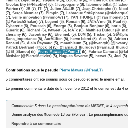
Yannick Lejeune
(8),
stephane
(8),
BScache
(8),
Michel
(8),
Daniel
(8),
Nicolas Bry (@NicoBry)
(8),
@corpogame
(8),
fabienne billat (@fadou
Patrice
(7),
JB
(7),
ITI
(7),
Julien Ã‰LIE
(7),
Jean-Christophe
(7),
Nico
(7),
Serge Meunier
(7),
Pimpin
(7),
Lebarque StÃ©phane (@slebarque
(7),
veille innovation (@vinno47)
(7),
YAN THOINET (@YanThoinet)
(7
(@PartechShaker)
(7),
Legend
(6),
Romain
(6),
JÃ©rÃ´me
(6),
Paul
(6)
Cybereric
(6),
Poussah
(6),
Energo
(6),
Bonjour Bonjour
(6),
boris
(6)
Guerric
(6),
Richard
(6),
tvtweet
(6),
loÃ¯c
(6),
Matthieu Dufour (@_mat
cheramy
(6),
Jasontrisy
(6),
EtienneL
(5),
DJM
(5),
Tristan
(5),
StÃ©ph
Sans_importance
(5),
AurÃ©lien
(5),
herve lebret
(5),
Alex
(5),
Adrien
(
Renaud
(5),
Alain Raynaud
(5),
mmathieum
(5),
(@bvanryb) (@bvanry
Patrick Bertrand (@pck_b)
(5),
(@arnaud_thurudev) (@arnaud_thurud
(@El_Stanou)
(5),
Pierre Mawas (@PemLT)
(5),
Fabrice Camurat (@fa
Metivier (@PierreMetivier)
(5),
Hugues Severac
(5),
hervet
(5),
Joel
(5)
Contributions sous le pseudo
Pierre Mawas (@PemLT)
5 commentaires ont été soumis sous ce pseudo et avec le même email.
Le premier commentaire date du 5 novembre 2012 et le dernier est du 4 
Commentaire 5 dans
Le pessimoptimisme du MEDEF
, le 4 septem
Bonne analyse des #uemedef13 par @olivez : Le pessimoptimism
Répondre à ce commentaire