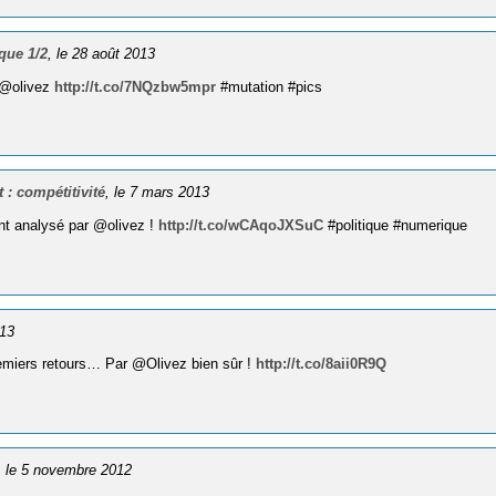
que 1/2
, le 28 août 2013
r @olivez
http://t.co/7NQzbw5mpr
#mutation #pics
: compétitivité
, le 7 mars 2013
nt analysé par @olivez !
http://t.co/wCAqoJXSuC
#politique #numerique
013
premiers retours… Par @Olivez bien sûr !
http://t.co/8aii0R9Q
, le 5 novembre 2012