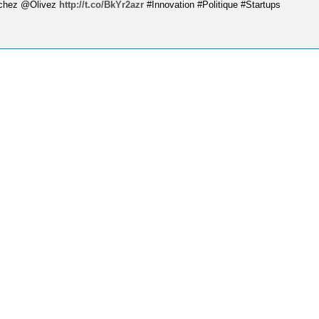
t chez @Olivez
http://t.co/BkYr2azr
#Innovation #Politique #Startups