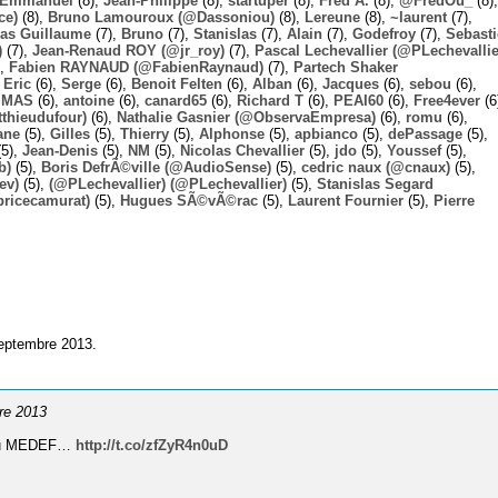
Emmanuel
(8),
Jean-Philippe
(8),
startuper
(8),
Fred A.
(8),
@FredOu_
(8),
ce)
(8),
Bruno Lamouroux (@Dassoniou)
(8),
Lereune
(8),
~laurent
(7),
las Guillaume
(7),
Bruno
(7),
Stanislas
(7),
Alain
(7),
Godefroy
(7),
Sebast
)
(7),
Jean-Renaud ROY (@jr_roy)
(7),
Pascal Lechevallier (@PLechevallie
),
Fabien RAYNAUD (@FabienRaynaud)
(7),
Partech Shaker
,
Eric
(6),
Serge
(6),
Benoit Felten
(6),
Alban
(6),
Jacques
(6),
sebou
(6),
,
MAS
(6),
antoine
(6),
canard65
(6),
Richard T
(6),
PEAI60
(6),
Free4ever
(6
thieudufour)
(6),
Nathalie Gasnier (@ObservaEmpresa)
(6),
romu
(6),
ane
(5),
Gilles
(5),
Thierry
(5),
Alphonse
(5),
apbianco
(5),
dePassage
(5),
5),
Jean-Denis
(5),
NM
(5),
Nicolas Chevallier
(5),
jdo
(5),
Youssef
(5),
b)
(5),
Boris DefrÃ©ville (@AudioSense)
(5),
cedric naux (@cnaux)
(5),
ev)
(5),
(@PLechevallier) (@PLechevallier)
(5),
Stanislas Segard
bricecamurat)
(5),
Hugues SÃ©vÃ©rac
(5),
Laurent Fournier
(5),
Pierre
septembre 2013.
bre 2013
e du MEDEF…
http://t.co/zfZyR4n0uD