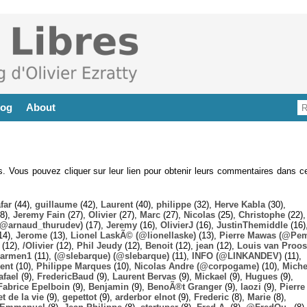
log
About
es. Vous pouvez cliquer sur leur lien pour obtenir leurs commentaires dans ce
far
(44),
guillaume
(42),
Laurent
(40),
philippe
(32),
Herve Kabla
(30),
8),
Jeremy Fain
(27),
Olivier
(27),
Marc
(27),
Nicolas
(25),
Christophe
(22),
@arnaud_thurudev)
(17),
Jeremy
(16),
OlivierJ
(16),
JustinThemiddle
(16)
14),
Jerome
(13),
Lionel LaskÃ© (@lionellaske)
(13),
Pierre Mawas (@Pe
(12),
/Olivier
(12),
Phil Jeudy
(12),
Benoit
(12),
jean
(12),
Louis van Proos
armen1
(11),
(@slebarque) (@slebarque)
(11),
INFO (@LINKANDEV)
(11),
ent
(10),
Philippe Marques
(10),
Nicolas Andre (@corpogame)
(10),
Miche
afael
(9),
FredericBaud
(9),
Laurent Bervas
(9),
Mickael
(9),
Hugues
(9),
Fabrice Epelboin
(9),
Benjamin
(9),
BenoÃ®t Granger
(9),
laozi
(9),
Pierre
t de la vie
(9),
gepettot
(9),
arderbor elnot
(9),
Frederic
(8),
Marie
(8),