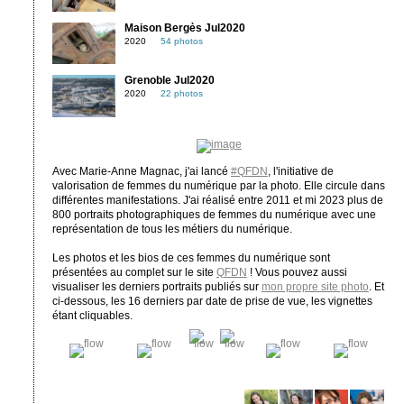
Maison Bergès Jul2020
2020
54 photos
Grenoble Jul2020
2020
22 photos
Avec Marie-Anne Magnac, j'ai lancé
#QFDN
, l'initiative de
valorisation de femmes du numérique par la photo. Elle circule dans
différentes manifestations. J'ai réalisé entre 2011 et mi 2023 plus de
800 portraits photographiques de femmes du numérique avec une
représentation de tous les métiers du numérique.
Les photos et les bios de ces femmes du numérique sont
présentées au complet sur le site
QFDN
! Vous pouvez aussi
visualiser les derniers portraits publiés sur
mon propre site photo
. Et
ci-dessous, les 16 derniers par date de prise de vue, les vignettes
étant cliquables.