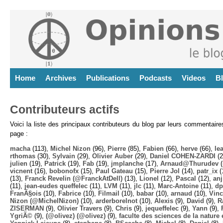
Home
Archives
Publications
Podcasts
Videos
B
Contributeurs actifs
Voici la liste des principaux contributeurs du blog par leurs commentair
page :
macha
(113),
Michel Nizon
(96),
Pierre
(85),
Fabien
(66),
herve
(66),
lea
rthomas
(30),
Sylvain
(29),
Olivier Auber
(29),
Daniel COHEN-ZARDI
(2
julien
(19),
Patrick
(19),
Fab
(19),
jmplanche
(17),
Arnaud@Thurudev (
vicnent
(16),
bobonofx
(15),
Paul Gateau
(15),
Pierre Jol
(14),
patr_ix
(
(13),
Franck Revelin (@FranckAtDell)
(13),
Lionel
(12),
Pascal
(12),
anj
(11),
jean-eudes queffelec
(11),
LVM
(11),
jlc
(11),
Marc-Antoine
(11),
dp
FranÃ§ois
(10),
Fabrice
(10),
Filmail
(10),
babar
(10),
arnaud
(10),
Vinc
Nizon (@MichelNizon)
(10),
arderborelnot
(10),
Alexis
(9),
David
(9),
R
ZISERMAN
(9),
Olivier Travers
(9),
Chris
(9),
jequeffelec
(9),
Yann
(9),
YgriÃ©
(9),
(@olivez) (@olivez)
(9),
faculte des sciences de la nature e