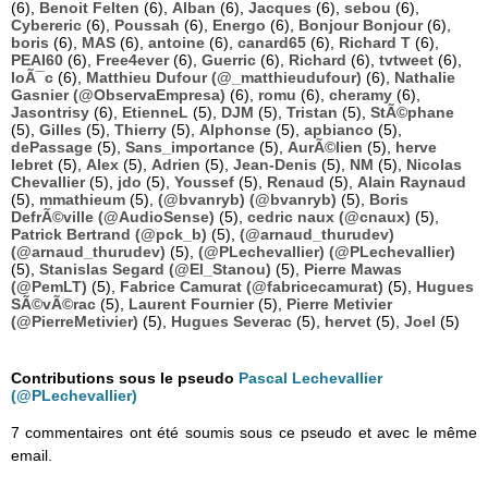
(6),
Benoit Felten
(6),
Alban
(6),
Jacques
(6),
sebou
(6),
Cybereric
(6),
Poussah
(6),
Energo
(6),
Bonjour Bonjour
(6),
boris
(6),
MAS
(6),
antoine
(6),
canard65
(6),
Richard T
(6),
PEAI60
(6),
Free4ever
(6),
Guerric
(6),
Richard
(6),
tvtweet
(6),
loÃ¯c
(6),
Matthieu Dufour (@_matthieudufour)
(6),
Nathalie
Gasnier (@ObservaEmpresa)
(6),
romu
(6),
cheramy
(6),
Jasontrisy
(6),
EtienneL
(5),
DJM
(5),
Tristan
(5),
StÃ©phane
(5),
Gilles
(5),
Thierry
(5),
Alphonse
(5),
apbianco
(5),
dePassage
(5),
Sans_importance
(5),
AurÃ©lien
(5),
herve
lebret
(5),
Alex
(5),
Adrien
(5),
Jean-Denis
(5),
NM
(5),
Nicolas
Chevallier
(5),
jdo
(5),
Youssef
(5),
Renaud
(5),
Alain Raynaud
(5),
mmathieum
(5),
(@bvanryb) (@bvanryb)
(5),
Boris
DefrÃ©ville (@AudioSense)
(5),
cedric naux (@cnaux)
(5),
Patrick Bertrand (@pck_b)
(5),
(@arnaud_thurudev)
(@arnaud_thurudev)
(5),
(@PLechevallier) (@PLechevallier)
(5),
Stanislas Segard (@El_Stanou)
(5),
Pierre Mawas
(@PemLT)
(5),
Fabrice Camurat (@fabricecamurat)
(5),
Hugues
SÃ©vÃ©rac
(5),
Laurent Fournier
(5),
Pierre Metivier
(@PierreMetivier)
(5),
Hugues Severac
(5),
hervet
(5),
Joel
(5)
Contributions sous le pseudo
Pascal Lechevallier
(@PLechevallier)
7 commentaires ont été soumis sous ce pseudo et avec le même
email.