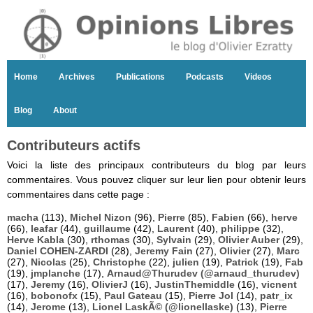
Home
Archives
Publications
Podcasts
Videos
Blog
About
Contributeurs actifs
Voici la liste des principaux contributeurs du blog par leurs
commentaires. Vous pouvez cliquer sur leur lien pour obtenir leurs
commentaires dans cette page :
macha
(113),
Michel Nizon
(96),
Pierre
(85),
Fabien
(66),
herve
(66),
leafar
(44),
guillaume
(42),
Laurent
(40),
philippe
(32),
Herve Kabla
(30),
rthomas
(30),
Sylvain
(29),
Olivier Auber
(29),
Daniel COHEN-ZARDI
(28),
Jeremy Fain
(27),
Olivier
(27),
Marc
(27),
Nicolas
(25),
Christophe
(22),
julien
(19),
Patrick
(19),
Fab
(19),
jmplanche
(17),
Arnaud@Thurudev (@arnaud_thurudev)
(17),
Jeremy
(16),
OlivierJ
(16),
JustinThemiddle
(16),
vicnent
(16),
bobonofx
(15),
Paul Gateau
(15),
Pierre Jol
(14),
patr_ix
(14),
Jerome
(13),
Lionel LaskÃ© (@lionellaske)
(13),
Pierre