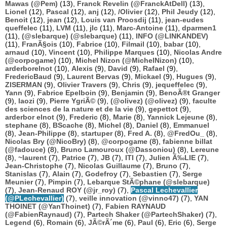
Mawas (@Pem)
(13),
Franck Revelin (@FranckAtDell)
(13),
Lionel
(12),
Pascal
(12),
anj
(12),
/Olivier
(12),
Phil Jeudy
(12),
Benoit
(12),
jean
(12),
Louis van Proosdij
(11),
jean-eudes
queffelec
(11),
LVM
(11),
jlc
(11),
Marc-Antoine
(11),
dparmen1
(11),
(@slebarque) (@slebarque)
(11),
INFO (@LINKANDEV)
(11),
FranÃ§ois
(10),
Fabrice
(10),
Filmail
(10),
babar
(10),
arnaud
(10),
Vincent
(10),
Philippe Marques
(10),
Nicolas Andre
(@corpogame)
(10),
Michel Nizon (@MichelNizon)
(10),
arderborelnot
(10),
Alexis
(9),
David
(9),
Rafael
(9),
FredericBaud
(9),
Laurent Bervas
(9),
Mickael
(9),
Hugues
(9),
ZISERMAN
(9),
Olivier Travers
(9),
Chris
(9),
jequeffelec
(9),
Yann
(9),
Fabrice Epelboin
(9),
Benjamin
(9),
BenoÃ®t Granger
(9),
laozi
(9),
Pierre YgriÃ©
(9),
(@olivez) (@olivez)
(9),
faculte
des sciences de la nature et de la vie
(9),
gepettot
(9),
arderbor elnot
(9),
Frederic
(8),
Marie
(8),
Yannick Lejeune
(8),
stephane
(8),
BScache
(8),
Michel
(8),
Daniel
(8),
Emmanuel
(8),
Jean-Philippe
(8),
startuper
(8),
Fred A.
(8),
@FredOu_
(8),
Nicolas Bry (@NicoBry)
(8),
@corpogame
(8),
fabienne billat
(@fadouce)
(8),
Bruno Lamouroux (@Dassoniou)
(8),
Lereune
(8),
~laurent
(7),
Patrice
(7),
JB
(7),
ITI
(7),
Julien Ã‰LIE
(7),
Jean-Christophe
(7),
Nicolas Guillaume
(7),
Bruno
(7),
Stanislas
(7),
Alain
(7),
Godefroy
(7),
Sebastien
(7),
Serge
Meunier
(7),
Pimpin
(7),
Lebarque StÃ©phane (@slebarque)
(7),
Jean-Renaud ROY (@jr_roy)
(7),
Pascal Lechevallier
(@PLechevallier)
(7),
veille innovation (@vinno47)
(7),
YAN
THOINET (@YanThoinet)
(7),
Fabien RAYNAUD
(@FabienRaynaud)
(7),
Partech Shaker (@PartechShaker)
(7),
Legend
(6),
Romain
(6),
JÃ©rÃ´me
(6),
Paul
(6),
Eric
(6),
Serge