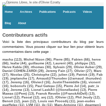
Home
Archives
Publications
Podcasts
Videos
Blog
About
Contributeurs actifs
Voici la liste des principaux contributeurs du blog par leurs
commentaires. Vous pouvez cliquer sur leur lien pour obtenir leurs
commentaires dans cette page :
macha
(113),
Michel Nizon
(96),
Pierre
(85),
Fabien
(66),
herve
(66),
leafar
(44),
guillaume
(42),
Laurent
(40),
philippe
(32),
Herve Kabla
(30),
rthomas
(30),
Sylvain
(29),
Olivier Auber
(29),
Daniel COHEN-ZARDI
(28),
Jeremy Fain
(27),
Olivier
(27),
Marc
(27),
Nicolas
(25),
Christophe
(22),
julien
(19),
Patrick
(19),
Fab
(19),
jmplanche
(17),
Arnaud@Thurudev (@arnaud_thurudev)
(17),
Jeremy
(16),
OlivierJ
(16),
JustinThemiddle
(16),
vicnent
(16),
bobonofx
(15),
Paul Gateau
(15),
Pierre Jol
(14),
patr_ix
(14),
Jerome
(13),
Lionel LaskÃ© (@lionellaske)
(13),
Pierre
Mawas (@Pem)
(13),
Franck Revelin (@FranckAtDell)
(13),
Lionel
(12),
Pascal
(12),
anj
(12),
/Olivier
(12),
Phil Jeudy
(12),
Benoit
(12),
jean
(12),
Louis van Proosdij
(11),
jean-eudes
queffelec
(11),
LVM
(11),
jlc
(11),
Marc-Antoine
(11),
dparmen1