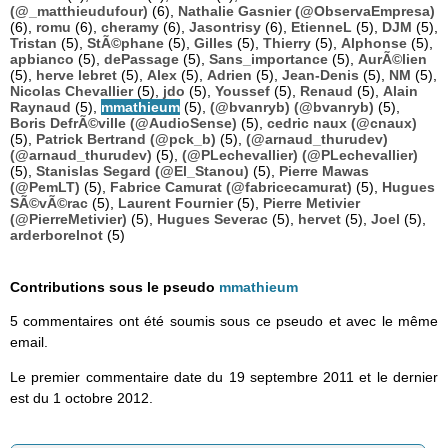
(@_matthieudufour)
(6),
Nathalie Gasnier (@ObservaEmpresa)
(6),
romu
(6),
cheramy
(6),
Jasontrisy
(6),
EtienneL
(5),
DJM
(5),
Tristan
(5),
StÃ©phane
(5),
Gilles
(5),
Thierry
(5),
Alphonse
(5),
apbianco
(5),
dePassage
(5),
Sans_importance
(5),
AurÃ©lien
(5),
herve lebret
(5),
Alex
(5),
Adrien
(5),
Jean-Denis
(5),
NM
(5),
Nicolas Chevallier
(5),
jdo
(5),
Youssef
(5),
Renaud
(5),
Alain
Raynaud
(5),
mmathieum
(5),
(@bvanryb) (@bvanryb)
(5),
Boris DefrÃ©ville (@AudioSense)
(5),
cedric naux (@cnaux)
(5),
Patrick Bertrand (@pck_b)
(5),
(@arnaud_thurudev)
(@arnaud_thurudev)
(5),
(@PLechevallier) (@PLechevallier)
(5),
Stanislas Segard (@El_Stanou)
(5),
Pierre Mawas
(@PemLT)
(5),
Fabrice Camurat (@fabricecamurat)
(5),
Hugues
SÃ©vÃ©rac
(5),
Laurent Fournier
(5),
Pierre Metivier
(@PierreMetivier)
(5),
Hugues Severac
(5),
hervet
(5),
Joel
(5),
arderborelnot
(5)
Contributions sous le pseudo
mmathieum
5 commentaires ont été soumis sous ce pseudo et avec le même
email.
Le premier commentaire date du 19 septembre 2011 et le dernier
est du 1 octobre 2012.