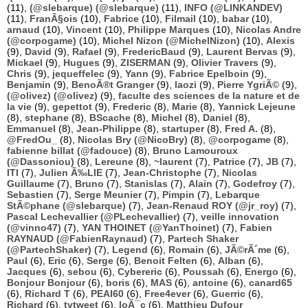
(11),
(@slebarque) (@slebarque)
(11),
INFO (@LINKANDEV)
(11),
FranÃ§ois
(10),
Fabrice
(10),
Filmail
(10),
babar
(10),
arnaud
(10),
Vincent
(10),
Philippe Marques
(10),
Nicolas Andre
(@corpogame)
(10),
Michel Nizon (@MichelNizon)
(10),
Alexis
(9),
David
(9),
Rafael
(9),
FredericBaud
(9),
Laurent Bervas
(9),
Mickael
(9),
Hugues
(9),
ZISERMAN
(9),
Olivier Travers
(9),
Chris
(9),
jequeffelec
(9),
Yann
(9),
Fabrice Epelboin
(9),
Benjamin
(9),
BenoÃ®t Granger
(9),
laozi
(9),
Pierre YgriÃ©
(9),
(@olivez) (@olivez)
(9),
faculte des sciences de la nature et de
la vie
(9),
gepettot
(9),
Frederic
(8),
Marie
(8),
Yannick Lejeune
(8),
stephane
(8),
BScache
(8),
Michel
(8),
Daniel
(8),
Emmanuel
(8),
Jean-Philippe
(8),
startuper
(8),
Fred A.
(8),
@FredOu_
(8),
Nicolas Bry (@NicoBry)
(8),
@corpogame
(8),
fabienne billat (@fadouce)
(8),
Bruno Lamouroux
(@Dassoniou)
(8),
Lereune
(8),
~laurent
(7),
Patrice
(7),
JB
(7),
ITI
(7),
Julien Ã‰LIE
(7),
Jean-Christophe
(7),
Nicolas
Guillaume
(7),
Bruno
(7),
Stanislas
(7),
Alain
(7),
Godefroy
(7),
Sebastien
(7),
Serge Meunier
(7),
Pimpin
(7),
Lebarque
StÃ©phane (@slebarque)
(7),
Jean-Renaud ROY (@jr_roy)
(7),
Pascal Lechevallier (@PLechevallier)
(7),
veille innovation
(@vinno47)
(7),
YAN THOINET (@YanThoinet)
(7),
Fabien
RAYNAUD (@FabienRaynaud)
(7),
Partech Shaker
(@PartechShaker)
(7),
Legend
(6),
Romain
(6),
JÃ©rÃ´me
(6),
Paul
(6),
Eric
(6),
Serge
(6),
Benoit Felten
(6),
Alban
(6),
Jacques
(6),
sebou
(6),
Cybereric
(6),
Poussah
(6),
Energo
(6),
Bonjour Bonjour
(6),
boris
(6),
MAS
(6),
antoine
(6),
canard65
(6),
Richard T
(6),
PEAI60
(6),
Free4ever
(6),
Guerric
(6),
Richard
(6),
tvtweet
(6),
loÃ¯c
(6),
Matthieu Dufour