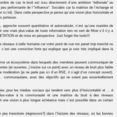
ombre de cas le bruit est issu directement d´une ambition “éditoriale” au
eu performante de l´”influence”. Sociales car la maitrise de l´échange et
 ici lol). Dans cette perspective je pense qu´une vision plus horizontale et
us porteuse.
 approche souvent quantitative et automatisée, n´est qu´une manière de
une vraie plus-value de toute information rien ne sert de filtrer s´il n´y a
RETATION et de mise en perspective. Just forget the tools!!!
es réseaux à taille humaine car votre point de vue me parait trop tranché ou
x, c´est une conviction forte qui explique que je sois très impliqué dans la
n forme un écosystème dans lesquels des membres peuvent communiquer de
es (et ouvertes, j´insiste sur ce point) avec un niveau de bruit plus faible
 modération (je ne parle pas ici d´un RSE, il s´agit d´un concept ouvert).
t .. communautaire, avec des objectifs qui ne soient pas essentiellement
égies pour les médias sociaux qui tendent vers plus d´horizontalité et … d
ie plus-value à la communauté et une maitrise du bruit à des niveaux
et une vision à plus longue échéance mais c´est possible dans un certain
u transitoire (régressive?) dans l´histoire des réseaux, où les bonnes