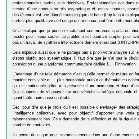
professionnelles parfois plus décisives. Professionnelles car dans n
service d´une conception très asymétrique et, assez souvent, assez p
des réseaux est une donnée sociologique de base (trop long à expliquer
surtout plus qualitative de l´usage des réseaux peut être nettement pl
Cela explique que je pense exactement comme vous que la curation,
reculer pour mieux sauter. Le problème est pourtant simple, pour avoir 
pas un travail de synthèse intellectuelle derrière et surtout d´INTERP
Cela explique aussi que je ne partage pas a priori votre analyse sur l
disons plutôt: trop systématique. Il faut dire que je n´ai pas le choi
conception d´une plateforme communautaire dédiée à … l´innovation.
L´avantage d´une telle démarche c´est qu´elle permet de mettre e
manière conviviale et … plus horizontale autour de thématiques cohérent
qui est maitrisable grâce à la présence d´une animation et donc d´une
Cela suppose de s´appuyer sur une véritable stratégie éditoriale e
quantitatifs mais aussi qualitatifs.
Ceci pour dire que je crois qu´il est possible d´envisager des strat
´intelligence collective, avec pour objectif d´apporter une vra
raisonnablement bas. Cela demande de la réflexion et de la rigueur 
nombre de contextes.
Je pense donc que nous sommes encore dans une étape encore un pe