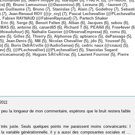
Emmanuel
(8),
Jean-Philippe
(8),
startuper
(8),
Fred A.
(8),
@FredOu_
(8),
ce)
(8),
Bruno Lamouroux (@Dassoniou)
(8),
Lereune
(8),
~laurent
(7),
las Guillaume
(7),
Bruno
(7),
Stanislas
(7),
Alain
(7),
Godefroy
(7),
Sebast
)
(7),
Jean-Renaud ROY (@jr_roy)
(7),
Pascal Lechevallier (@PLechevallie
),
Fabien RAYNAUD (@FabienRaynaud)
(7),
Partech Shaker
,
Eric
(6),
Serge
(6),
Benoit Felten
(6),
Alban
(6),
Jacques
(6),
sebou
(6),
,
MAS
(6),
antoine
(6),
canard65
(6),
Richard T
(6),
PEAI60
(6),
Free4ever
(6
thieudufour)
(6),
Nathalie Gasnier (@ObservaEmpresa)
(6),
romu
(6),
ane
(5),
Gilles
(5),
Thierry
(5),
Alphonse
(5),
apbianco
(5),
dePassage
(5),
5),
Jean-Denis
(5),
NM
(5),
Nicolas Chevallier
(5),
jdo
(5),
Youssef
(5),
b)
(5),
Boris DefrÃ©ville (@AudioSense)
(5),
cedric naux (@cnaux)
(5),
ev)
(5),
(@PLechevallier) (@PLechevallier)
(5),
Stanislas Segard
bricecamurat)
(5),
Hugues SÃ©vÃ©rac
(5),
Laurent Fournier
(5),
Pierre
 2011
un peu la longueur de mon commentaire, espérons que le bruit restera faible
t très juste. Seuls quelques points me paraissent moins convaincants: l
e la variable générationnelle, il y a aussi des composantes sociales et …