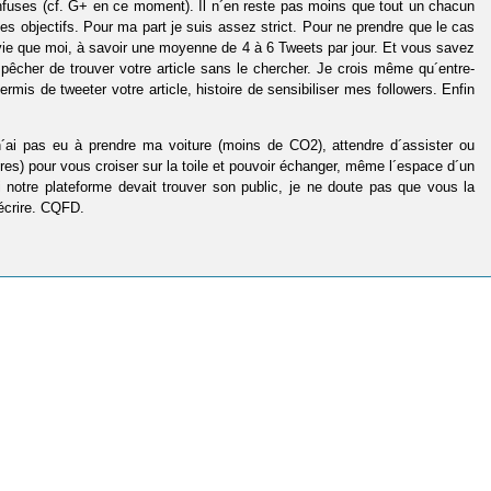
confuses (cf. G+ en ce moment). Il n´en reste pas moins que tout un chacun
 ses objectifs. Pour ma part je suis assez strict. Pour ne prendre que le cas
 vie que moi, à savoir une moyenne de 4 à 6 Tweets par jour. Et vous savez
pêcher de trouver votre article sans le chercher. Je crois même qu´entre-
s de tweeter votre article, histoire de sensibiliser mes followers. Enfin
 n´ai pas eu à prendre ma voiture (moins de CO2), attendre d´assister ou
es) pour vous croiser sur la toile et pouvoir échanger, même l´espace d´un
 si notre plateforme devait trouver son public, je ne doute pas que vous la
 écrire. CQFD.