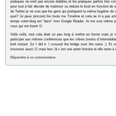
pratiques ne sont pas encore établies et les pratiques parfois très 
peut tout à fait décider de maitriser ou réduire le bruit en fonction de
de Twitter je ne suis que les gens qui pratiquent la même hygiène de
quoi? Je peux (encore) lire toute ma Timeline et cela ne m´a pas em
temps votre blog est “dans” mon Google Reader. Je me suis même permi
ceux qui me lisent 🙂
Voilà voilà, tout cela était un peu long à mettre en forme mais je
participer aux mêmes conférences que les vôtres (moins d´intermédiair
bref instant. So I did it: I crossed the bridge over the noise :). Et
trouverez aussi 🙂 mais bon, là c´est une autre histoire et elle reste à
Répondre à ce commentaire