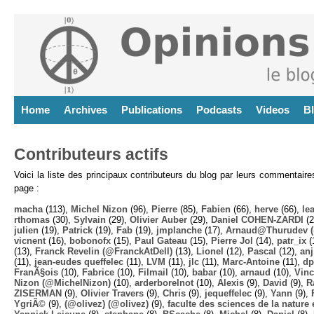
Home
Archives
Publications
Podcasts
Videos
B
Contributeurs actifs
Voici la liste des principaux contributeurs du blog par leurs commentair
page :
macha
(113),
Michel Nizon
(96),
Pierre
(85),
Fabien
(66),
herve
(66),
lea
rthomas
(30),
Sylvain
(29),
Olivier Auber
(29),
Daniel COHEN-ZARDI
(2
julien
(19),
Patrick
(19),
Fab
(19),
jmplanche
(17),
Arnaud@Thurudev (
vicnent
(16),
bobonofx
(15),
Paul Gateau
(15),
Pierre Jol
(14),
patr_ix
(
(13),
Franck Revelin (@FranckAtDell)
(13),
Lionel
(12),
Pascal
(12),
anj
(11),
jean-eudes queffelec
(11),
LVM
(11),
jlc
(11),
Marc-Antoine
(11),
dp
FranÃ§ois
(10),
Fabrice
(10),
Filmail
(10),
babar
(10),
arnaud
(10),
Vinc
Nizon (@MichelNizon)
(10),
arderborelnot
(10),
Alexis
(9),
David
(9),
R
ZISERMAN
(9),
Olivier Travers
(9),
Chris
(9),
jequeffelec
(9),
Yann
(9),
YgriÃ©
(9),
(@olivez) (@olivez)
(9),
faculte des sciences de la nature e