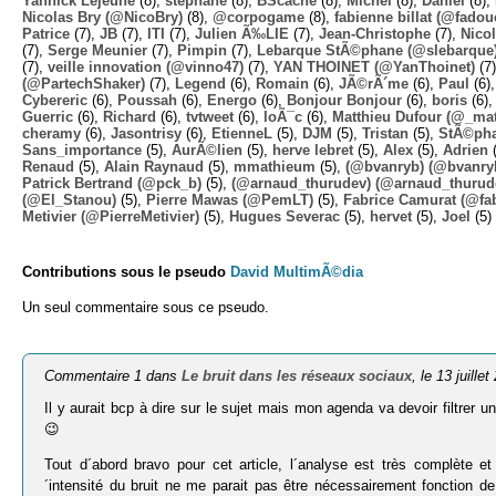
Yannick Lejeune
(8),
stephane
(8),
BScache
(8),
Michel
(8),
Daniel
(8),
Nicolas Bry (@NicoBry)
(8),
@corpogame
(8),
fabienne billat (@fadou
Patrice
(7),
JB
(7),
ITI
(7),
Julien Ã‰LIE
(7),
Jean-Christophe
(7),
Nico
(7),
Serge Meunier
(7),
Pimpin
(7),
Lebarque StÃ©phane (@slebarque
(7),
veille innovation (@vinno47)
(7),
YAN THOINET (@YanThoinet)
(7
(@PartechShaker)
(7),
Legend
(6),
Romain
(6),
JÃ©rÃ´me
(6),
Paul
(6)
Cybereric
(6),
Poussah
(6),
Energo
(6),
Bonjour Bonjour
(6),
boris
(6)
Guerric
(6),
Richard
(6),
tvtweet
(6),
loÃ¯c
(6),
Matthieu Dufour (@_mat
cheramy
(6),
Jasontrisy
(6),
EtienneL
(5),
DJM
(5),
Tristan
(5),
StÃ©ph
Sans_importance
(5),
AurÃ©lien
(5),
herve lebret
(5),
Alex
(5),
Adrien
(
Renaud
(5),
Alain Raynaud
(5),
mmathieum
(5),
(@bvanryb) (@bvanry
Patrick Bertrand (@pck_b)
(5),
(@arnaud_thurudev) (@arnaud_thurud
(@El_Stanou)
(5),
Pierre Mawas (@PemLT)
(5),
Fabrice Camurat (@fa
Metivier (@PierreMetivier)
(5),
Hugues Severac
(5),
hervet
(5),
Joel
(5)
Contributions sous le pseudo
David MultimÃ©dia
Un seul commentaire sous ce pseudo.
Commentaire 1 dans
Le bruit dans les réseaux sociaux
, le 13 juillet
Il y aurait bcp à dire sur le sujet mais mon agenda va devoir filtrer 
😉
Tout d´abord bravo pour cet article, l´analyse est très complète e
´intensité du bruit ne me parait pas être nécessairement fonction d