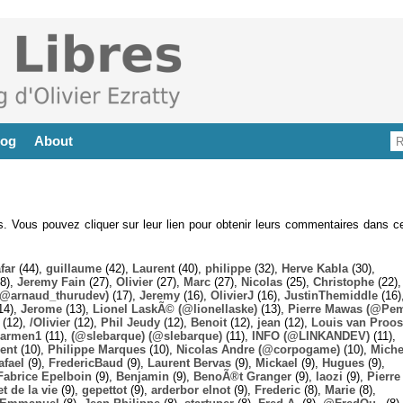
log
About
es. Vous pouvez cliquer sur leur lien pour obtenir leurs commentaires dans ce
far
(44),
guillaume
(42),
Laurent
(40),
philippe
(32),
Herve Kabla
(30),
8),
Jeremy Fain
(27),
Olivier
(27),
Marc
(27),
Nicolas
(25),
Christophe
(22),
@arnaud_thurudev)
(17),
Jeremy
(16),
OlivierJ
(16),
JustinThemiddle
(16)
14),
Jerome
(13),
Lionel LaskÃ© (@lionellaske)
(13),
Pierre Mawas (@Pe
(12),
/Olivier
(12),
Phil Jeudy
(12),
Benoit
(12),
jean
(12),
Louis van Proos
armen1
(11),
(@slebarque) (@slebarque)
(11),
INFO (@LINKANDEV)
(11),
ent
(10),
Philippe Marques
(10),
Nicolas Andre (@corpogame)
(10),
Miche
afael
(9),
FredericBaud
(9),
Laurent Bervas
(9),
Mickael
(9),
Hugues
(9),
Fabrice Epelboin
(9),
Benjamin
(9),
BenoÃ®t Granger
(9),
laozi
(9),
Pierre
t de la vie
(9),
gepettot
(9),
arderbor elnot
(9),
Frederic
(8),
Marie
(8),