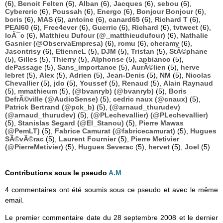
(6),
Benoit Felten
(6),
Alban
(6),
Jacques
(6),
sebou
(6),
Cybereric
(6),
Poussah
(6),
Energo
(6),
Bonjour Bonjour
(6),
boris
(6),
MAS
(6),
antoine
(6),
canard65
(6),
Richard T
(6),
PEAI60
(6),
Free4ever
(6),
Guerric
(6),
Richard
(6),
tvtweet
(6),
loÃ¯c
(6),
Matthieu Dufour (@_matthieudufour)
(6),
Nathalie
Gasnier (@ObservaEmpresa)
(6),
romu
(6),
cheramy
(6),
Jasontrisy
(6),
EtienneL
(5),
DJM
(5),
Tristan
(5),
StÃ©phane
(5),
Gilles
(5),
Thierry
(5),
Alphonse
(5),
apbianco
(5),
dePassage
(5),
Sans_importance
(5),
AurÃ©lien
(5),
herve
lebret
(5),
Alex
(5),
Adrien
(5),
Jean-Denis
(5),
NM
(5),
Nicolas
Chevallier
(5),
jdo
(5),
Youssef
(5),
Renaud
(5),
Alain Raynaud
(5),
mmathieum
(5),
(@bvanryb) (@bvanryb)
(5),
Boris
DefrÃ©ville (@AudioSense)
(5),
cedric naux (@cnaux)
(5),
Patrick Bertrand (@pck_b)
(5),
(@arnaud_thurudev)
(@arnaud_thurudev)
(5),
(@PLechevallier) (@PLechevallier)
(5),
Stanislas Segard (@El_Stanou)
(5),
Pierre Mawas
(@PemLT)
(5),
Fabrice Camurat (@fabricecamurat)
(5),
Hugues
SÃ©vÃ©rac
(5),
Laurent Fournier
(5),
Pierre Metivier
(@PierreMetivier)
(5),
Hugues Severac
(5),
hervet
(5),
Joel
(5)
Contributions sous le pseudo
A.M
4 commentaires ont été soumis sous ce pseudo et avec le même
email.
Le premier commentaire date du 28 septembre 2008 et le dernier