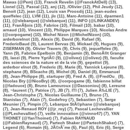
Mawas (@Pem)
(13),
Franck Revelin (@FranckAtDell)
(13),
Lionel
(12),
Pascal
(12),
anj
(12),
/Olivier
(12),
Phil Jeudy
(12),
Benoit
(12),
jean
(12),
Louis van Proosdij
(11),
jean-eudes
queffelec
(11),
LVM
(11),
jlc
(11),
Marc-Antoine
(11),
dparmen1
(11),
(@slebarque) (@slebarque)
(11),
INFO (@LINKANDEV)
(11),
FranÃ§ois
(10),
Fabrice
(10),
Filmail
(10),
babar
(10),
arnaud
(10),
Vincent
(10),
Philippe Marques
(10),
Nicolas Andre
(@corpogame)
(10),
Michel Nizon (@MichelNizon)
(10),
arderborelnot
(10),
Alexis
(9),
David
(9),
Rafael
(9),
FredericBaud
(9),
Laurent Bervas
(9),
Mickael
(9),
Hugues
(9),
ZISERMAN
(9),
Olivier Travers
(9),
Chris
(9),
jequeffelec
(9),
Yann
(9),
Fabrice Epelboin
(9),
Benjamin
(9),
BenoÃ®t Granger
(9),
laozi
(9),
Pierre YgriÃ©
(9),
(@olivez) (@olivez)
(9),
faculte
des sciences de la nature et de la vie
(9),
gepettot
(9),
arderbor elnot
(9),
Frederic
(8),
Marie
(8),
Yannick Lejeune
(8),
stephane
(8),
BScache
(8),
Michel
(8),
Daniel
(8),
Emmanuel
(8),
Jean-Philippe
(8),
startuper
(8),
Fred A.
(8),
@FredOu_
(8),
Nicolas Bry (@NicoBry)
(8),
@corpogame
(8),
fabienne billat
(@fadouce)
(8),
Bruno Lamouroux (@Dassoniou)
(8),
Lereune
(8),
~laurent
(7),
Patrice
(7),
JB
(7),
ITI
(7),
Julien Ã‰LIE
(7),
Jean-Christophe
(7),
Nicolas Guillaume
(7),
Bruno
(7),
Stanislas
(7),
Alain
(7),
Godefroy
(7),
Sebastien
(7),
Serge
Meunier
(7),
Pimpin
(7),
Lebarque StÃ©phane (@slebarque)
(7),
Jean-Renaud ROY (@jr_roy)
(7),
Pascal Lechevallier
(@PLechevallier)
(7),
veille innovation (@vinno47)
(7),
YAN
THOINET (@YanThoinet)
(7),
Fabien RAYNAUD
(@FabienRaynaud)
(7),
Partech Shaker (@PartechShaker)
(7),
Legend
(6),
Romain
(6),
JÃ©rÃ´me
(6),
Paul
(6),
Eric
(6),
Serge