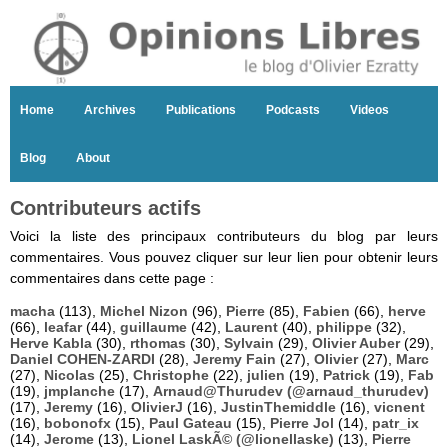
Home
Archives
Publications
Podcasts
Videos
Blog
About
Contributeurs actifs
Voici la liste des principaux contributeurs du blog par leurs
commentaires. Vous pouvez cliquer sur leur lien pour obtenir leurs
commentaires dans cette page :
macha
(113),
Michel Nizon
(96),
Pierre
(85),
Fabien
(66),
herve
(66),
leafar
(44),
guillaume
(42),
Laurent
(40),
philippe
(32),
Herve Kabla
(30),
rthomas
(30),
Sylvain
(29),
Olivier Auber
(29),
Daniel COHEN-ZARDI
(28),
Jeremy Fain
(27),
Olivier
(27),
Marc
(27),
Nicolas
(25),
Christophe
(22),
julien
(19),
Patrick
(19),
Fab
(19),
jmplanche
(17),
Arnaud@Thurudev (@arnaud_thurudev)
(17),
Jeremy
(16),
OlivierJ
(16),
JustinThemiddle
(16),
vicnent
(16),
bobonofx
(15),
Paul Gateau
(15),
Pierre Jol
(14),
patr_ix
(14),
Jerome
(13),
Lionel LaskÃ© (@lionellaske)
(13),
Pierre