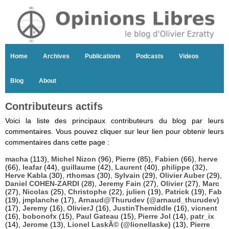
Home
Archives
Publications
Podcasts
Videos
Blog
About
Contributeurs actifs
Voici la liste des principaux contributeurs du blog par leurs
commentaires. Vous pouvez cliquer sur leur lien pour obtenir leurs
commentaires dans cette page :
macha
(113),
Michel Nizon
(96),
Pierre
(85),
Fabien
(66),
herve
(66),
leafar
(44),
guillaume
(42),
Laurent
(40),
philippe
(32),
Herve Kabla
(30),
rthomas
(30),
Sylvain
(29),
Olivier Auber
(29),
Daniel COHEN-ZARDI
(28),
Jeremy Fain
(27),
Olivier
(27),
Marc
(27),
Nicolas
(25),
Christophe
(22),
julien
(19),
Patrick
(19),
Fab
(19),
jmplanche
(17),
Arnaud@Thurudev (@arnaud_thurudev)
(17),
Jeremy
(16),
OlivierJ
(16),
JustinThemiddle
(16),
vicnent
(16),
bobonofx
(15),
Paul Gateau
(15),
Pierre Jol
(14),
patr_ix
(14),
Jerome
(13),
Lionel LaskÃ© (@lionellaske)
(13),
Pierre