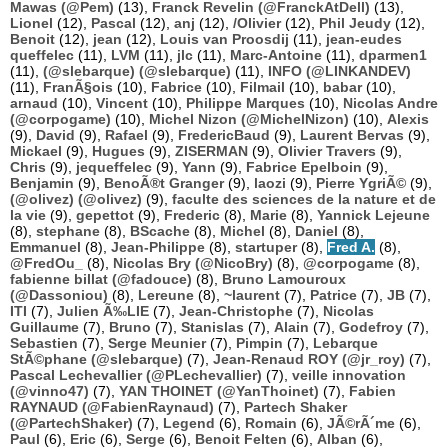
Mawas (@Pem)
(13),
Franck Revelin (@FranckAtDell)
(13),
Lionel
(12),
Pascal
(12),
anj
(12),
/Olivier
(12),
Phil Jeudy
(12),
Benoit
(12),
jean
(12),
Louis van Proosdij
(11),
jean-eudes
queffelec
(11),
LVM
(11),
jlc
(11),
Marc-Antoine
(11),
dparmen1
(11),
(@slebarque) (@slebarque)
(11),
INFO (@LINKANDEV)
(11),
FranÃ§ois
(10),
Fabrice
(10),
Filmail
(10),
babar
(10),
arnaud
(10),
Vincent
(10),
Philippe Marques
(10),
Nicolas Andre
(@corpogame)
(10),
Michel Nizon (@MichelNizon)
(10),
Alexis
(9),
David
(9),
Rafael
(9),
FredericBaud
(9),
Laurent Bervas
(9),
Mickael
(9),
Hugues
(9),
ZISERMAN
(9),
Olivier Travers
(9),
Chris
(9),
jequeffelec
(9),
Yann
(9),
Fabrice Epelboin
(9),
Benjamin
(9),
BenoÃ®t Granger
(9),
laozi
(9),
Pierre YgriÃ©
(9),
(@olivez) (@olivez)
(9),
faculte des sciences de la nature et de
la vie
(9),
gepettot
(9),
Frederic
(8),
Marie
(8),
Yannick Lejeune
(8),
stephane
(8),
BScache
(8),
Michel
(8),
Daniel
(8),
Emmanuel
(8),
Jean-Philippe
(8),
startuper
(8),
Fred A.
(8),
@FredOu_
(8),
Nicolas Bry (@NicoBry)
(8),
@corpogame
(8),
fabienne billat (@fadouce)
(8),
Bruno Lamouroux
(@Dassoniou)
(8),
Lereune
(8),
~laurent
(7),
Patrice
(7),
JB
(7),
ITI
(7),
Julien Ã‰LIE
(7),
Jean-Christophe
(7),
Nicolas
Guillaume
(7),
Bruno
(7),
Stanislas
(7),
Alain
(7),
Godefroy
(7),
Sebastien
(7),
Serge Meunier
(7),
Pimpin
(7),
Lebarque
StÃ©phane (@slebarque)
(7),
Jean-Renaud ROY (@jr_roy)
(7),
Pascal Lechevallier (@PLechevallier)
(7),
veille innovation
(@vinno47)
(7),
YAN THOINET (@YanThoinet)
(7),
Fabien
RAYNAUD (@FabienRaynaud)
(7),
Partech Shaker
(@PartechShaker)
(7),
Legend
(6),
Romain
(6),
JÃ©rÃ´me
(6),
Paul
(6),
Eric
(6),
Serge
(6),
Benoit Felten
(6),
Alban
(6),