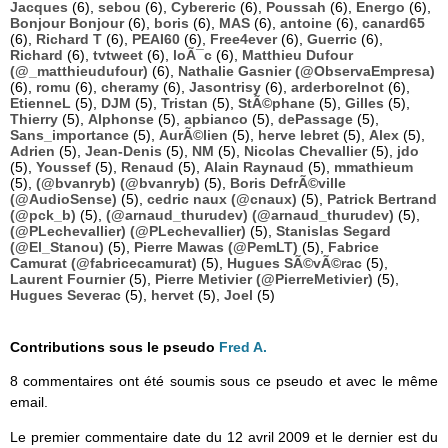
Jacques
(6),
sebou
(6),
Cybereric
(6),
Poussah
(6),
Energo
(6),
Bonjour Bonjour
(6),
boris
(6),
MAS
(6),
antoine
(6),
canard65
(6),
Richard T
(6),
PEAI60
(6),
Free4ever
(6),
Guerric
(6),
Richard
(6),
tvtweet
(6),
loÃ¯c
(6),
Matthieu Dufour
(@_matthieudufour)
(6),
Nathalie Gasnier (@ObservaEmpresa)
(6),
romu
(6),
cheramy
(6),
Jasontrisy
(6),
arderborelnot
(6),
EtienneL
(5),
DJM
(5),
Tristan
(5),
StÃ©phane
(5),
Gilles
(5),
Thierry
(5),
Alphonse
(5),
apbianco
(5),
dePassage
(5),
Sans_importance
(5),
AurÃ©lien
(5),
herve lebret
(5),
Alex
(5),
Adrien
(5),
Jean-Denis
(5),
NM
(5),
Nicolas Chevallier
(5),
jdo
(5),
Youssef
(5),
Renaud
(5),
Alain Raynaud
(5),
mmathieum
(5),
(@bvanryb) (@bvanryb)
(5),
Boris DefrÃ©ville
(@AudioSense)
(5),
cedric naux (@cnaux)
(5),
Patrick Bertrand
(@pck_b)
(5),
(@arnaud_thurudev) (@arnaud_thurudev)
(5),
(@PLechevallier) (@PLechevallier)
(5),
Stanislas Segard
(@El_Stanou)
(5),
Pierre Mawas (@PemLT)
(5),
Fabrice
Camurat (@fabricecamurat)
(5),
Hugues SÃ©vÃ©rac
(5),
Laurent Fournier
(5),
Pierre Metivier (@PierreMetivier)
(5),
Hugues Severac
(5),
hervet
(5),
Joel
(5)
Contributions sous le pseudo
Fred A.
8 commentaires ont été soumis sous ce pseudo et avec le même
email.
Le premier commentaire date du 12 avril 2009 et le dernier est du