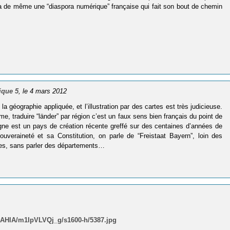
l y a de même une “diaspora numérique” française qui fait son bout de chemin
ique 5
, le 4 mars 2012
a géographie appliquée, et l’illustration par des cartes est très judicieuse.
, traduire “län­der” par région c’est un faux sens bien français du point de
magne est un pays de création récente greffé sur des centaines d’années de
uveraineté et sa Constitution, on parle de “Freistaat Bayern”, loin des
ises, sans parler des départements…
AHlA/m1IpVLVQj_g/s1600-h/5387.jpg