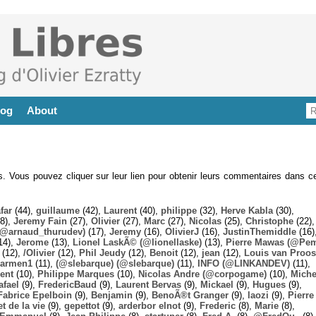
log
About
es. Vous pouvez cliquer sur leur lien pour obtenir leurs commentaires dans ce
far
(44),
guillaume
(42),
Laurent
(40),
philippe
(32),
Herve Kabla
(30),
8),
Jeremy Fain
(27),
Olivier
(27),
Marc
(27),
Nicolas
(25),
Christophe
(22),
@arnaud_thurudev)
(17),
Jeremy
(16),
OlivierJ
(16),
JustinThemiddle
(16)
14),
Jerome
(13),
Lionel LaskÃ© (@lionellaske)
(13),
Pierre Mawas (@Pe
(12),
/Olivier
(12),
Phil Jeudy
(12),
Benoit
(12),
jean
(12),
Louis van Proos
armen1
(11),
(@slebarque) (@slebarque)
(11),
INFO (@LINKANDEV)
(11),
ent
(10),
Philippe Marques
(10),
Nicolas Andre (@corpogame)
(10),
Miche
afael
(9),
FredericBaud
(9),
Laurent Bervas
(9),
Mickael
(9),
Hugues
(9),
Fabrice Epelboin
(9),
Benjamin
(9),
BenoÃ®t Granger
(9),
laozi
(9),
Pierre
t de la vie
(9),
gepettot
(9),
arderbor elnot
(9),
Frederic
(8),
Marie
(8),