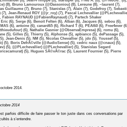
Emmanuel
(8),
Jean-Philippe
(8),
startuper
(8),
Fred A.
(8),
@FredOu_
(8),
ce)
(8),
Bruno Lamouroux (@Dassoniou)
(8),
Lereune
(8),
~laurent
(7),
las Guillaume
(7),
Bruno
(7),
Stanislas
(7),
Alain
(7),
Godefroy
(7),
Sebast
)
(7),
Jean-Renaud ROY (@jr_roy)
(7),
Pascal Lechevallier (@PLechevallie
),
Fabien RAYNAUD (@FabienRaynaud)
(7),
Partech Shaker
,
Eric
(6),
Serge
(6),
Benoit Felten
(6),
Alban
(6),
Jacques
(6),
sebou
(6),
,
MAS
(6),
antoine
(6),
canard65
(6),
Richard T
(6),
PEAI60
(6),
Free4ever
(6
thieudufour)
(6),
Nathalie Gasnier (@ObservaEmpresa)
(6),
romu
(6),
ane
(5),
Gilles
(5),
Thierry
(5),
Alphonse
(5),
apbianco
(5),
dePassage
(5),
5),
Jean-Denis
(5),
NM
(5),
Nicolas Chevallier
(5),
jdo
(5),
Youssef
(5),
b)
(5),
Boris DefrÃ©ville (@AudioSense)
(5),
cedric naux (@cnaux)
(5),
ev)
(5),
(@PLechevallier) (@PLechevallier)
(5),
Stanislas Segard
bricecamurat)
(5),
Hugues SÃ©vÃ©rac
(5),
Laurent Fournier
(5),
Pierre
 octobre 2014.
 octobre 2014
 est parfois difficile de faire passer le ton juste dans ces conversations par
cultés à s’entendre.