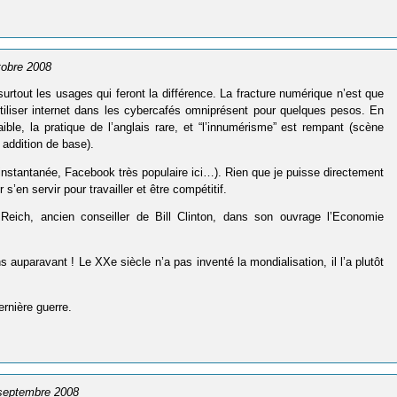
ctobre 2008
surtout les usages qui feront la différence. La fracture numérique n’est que
 utiliser internet dans les cybercafés omniprésent pour quelques pesos. En
faible, la pratique de l’anglais rare, et “l’innumérisme” est rempant (scène
e addition de base).
 instantanée, Facebook très populaire ici…). Rien que je puisse directement
s’en servir pour travailler et être compétitif.
ert Reich, ancien conseiller de Bill Clinton, dans son ouvrage l’Economie
auparavant ! Le XXe siècle n’a pas inventé la mondialisation, il l’a plutôt
ernière guerre.
 septembre 2008