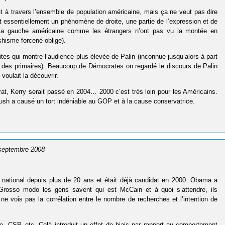
net à travers l’ensemble de population américaine, mais ça ne veut pas dire
 essentiellement un phénomène de droite, une partie de l’expression et de
 la gauche américaine comme les étrangers n’ont pas vu la montée en
hisme forcené oblige).
tes qui montre l’audience plus élevée de Palin (inconnue jusqu’alors à part
 des primaires). Beaucoup de Démocrates on regardé le discours de Palin
voulait la découvrir.
torat, Kerry serait passé en 2004… 2000 c’est très loin pour les Américains.
sh a causé un tort indéniable au GOP et à la cause conservatrice.
 septembre 2008
ue national depuis plus de 20 ans et était déjà candidat en 2000. Obama a
osso modo les gens savent qui est McCain et à quoi s’attendre, ils
e vois pas la corrélation entre le nombre de recherches et l’intention de
ge, CSP, etc. Celà introduit un effet de biais par rapport au comportement