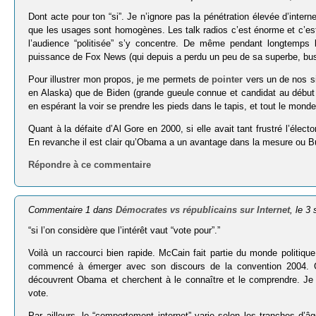
Dont acte pour ton “si”. Je n’ignore pas la pénétration élevée d’inter
que les usages sont homogènes. Les talk radios c’est énorme et c’est
l’audience “politisée” s’y concentre. De même pendant longtemps
puissance de Fox News (qui depuis a perdu un peu de sa superbe, bus
Pour illustrer mon propos, je me permets de
pointer
vers un de nos si
en Alaska) que de Biden (grande gueule connue et candidat au début
en espérant la voir se prendre les pieds dans le tapis, et tout le monde 
Quant à la défaite d’Al Gore en 2000, si elle avait tant frustré l’élec
En revanche il est clair qu’Obama a un avantage dans la mesure ou Bu
Répondre à ce commentaire
Commentaire 1 dans
Démocrates vs républicains sur Internet
, le 3
“si l’on considère que l’intérêt vaut “vote pour”.”
Voilà un raccourci bien rapide. McCain fait partie du monde politiq
commencé à émerger avec son discours de la convention 2004. Gr
découvrent Obama et cherchent à le connaître et le comprendre. Je n
vote.
Par ailleurs, le “comportement internet” varie selon les tranches d’â