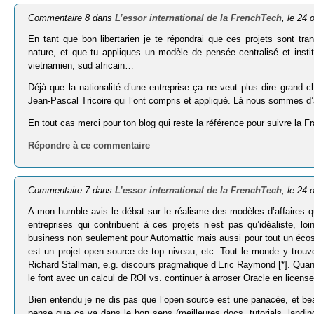
Commentaire 8 dans
L’essor international de la FrenchTech
, le 24
En tant que bon libertarien je te répondrai que ces projets sont tra
nature, et que tu appliques un modèle de pensée centralisé et institu
vietnamien, sud africain…
Déjà que la nationalité d’une entreprise ça ne veut plus dire gran
Jean-Pascal Tricoire qui l’ont compris et appliqué. Là nous sommes d’
En tout cas merci pour ton blog qui reste la référence pour suivre la F
Répondre à ce commentaire
Commentaire 7 dans
L’essor international de la FrenchTech
, le 24
A mon humble avis le débat sur le réalisme des modèles d’affaires qui
entreprises qui contribuent à ces projets n’est pas qu’idéaliste, l
business non seulement pour Automattic mais aussi pour tout un écos
est un projet open source de top niveau, etc. Tout le monde y trouv
Richard Stallman, e.g. discours pragmatique d’Eric Raymond [*]. Qua
le font avec un calcul de ROI vs. continuer à arroser Oracle en licen
Bien entendu je ne dis pas que l’open source est une panacée, et b
pense que ça va dans le bon sens (meilleures docs, tutorials, landing