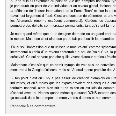
Si je te suis tu t’exprimes du point de vue des comptes nationaux ty
je part plutôt du point de vue individuel et au niveau global, incluant 
ta définition de “l’essor international de la FrenchTech” exclue la con
travail est largement diffusé. C’est une question de périmètre, et une
les Allemands (énorme excédent commercial), Coréens ou Japonai
permettre des déficits commerciaux permanents, tant qu’ils ont la mon
Je note quand même que si un designer de mode ou un grand chef car
le monde. Mais bon c’est clair que ça ne fait pas bouillir les marmittes
J’ai aussi l’impression que tu utilises le mot “valeur” comme synonyme 
incrémental au delà d’un revenu confortable a peu de “valeur” vs. la 
créativité. Ce qui ne veut pas dire qu’ils vivent d’amour et d’eau fra
Maintenant c’est sûr que ça serait sympa de voir plus de nouvelles b
monstres à la Google d’ailleurs, mais si l’Australie peut produire des 
Si ton point c’est qu’il n’y a pas assez de création d’emplois en 
industries, et qu’à moins que les expats envoient des chèques à leur 
territoire national, alors bien sûr tu as raison on est loin du compt
d’accord avec toi. Notons quand même que quand DCNS exporte des na
ça apparait dans les comptes comme ventes d’armes et non comme t
Répondre à ce commentaire