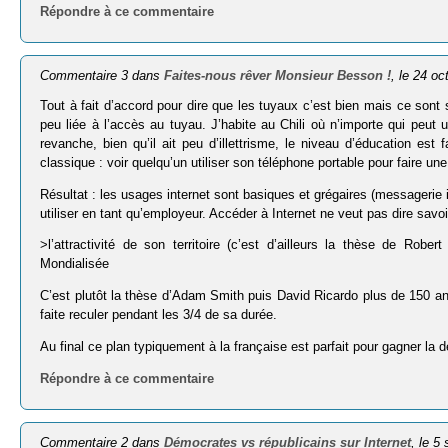
Répondre à ce commentaire
Commentaire 3 dans
Faites-nous rêver Monsieur Besson !
, le 24 o
Tout à fait d’accord pour dire que les tuyaux c’est bien mais ce sont 
peu liée à l’accès au tuyau. J’habite au Chili où n’importe qui peut
revanche, bien qu’il ait peu d’illettrisme, le niveau d’éducation est 
classique : voir quelqu’un utiliser son téléphone portable pour faire un
Résultat : les usages internet sont basiques et grégaires (messagerie
utiliser en tant qu’employeur. Accéder à Internet ne veut pas dire savoir 
>l’attractivité de son territoire (c’est d’ailleurs la thèse de Rob
Mondialisée
C’est plutôt la thèse d’Adam Smith puis David Ricardo plus de 150 ans 
faite reculer pendant les 3/4 de sa durée.
Au final ce plan typiquement à la française est parfait pour gagner la d
Répondre à ce commentaire
Commentaire 2 dans
Démocrates vs républicains sur Internet
, le 5