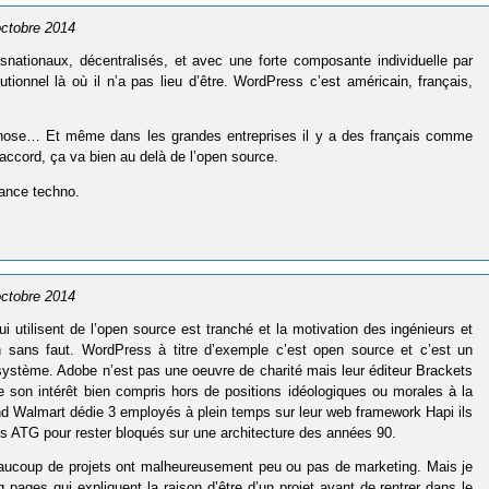
 octobre 2014
nsnationaux, décentralisés, et avec une forte composante individuelle par
tionnel là où il n’a pas lieu d’être. WordPress c’est américain, français,
d chose… Et même dans les grandes entreprises il y a des français comme
accord, ça va bien au delà de l’open source.
rance techno.
 octobre 2014
 utilisent de l’open source est tranché et la motivation des ingénieurs et
oin sans faut. WordPress à titre d’exemple c’est open source et c’est un
ystème. Adobe n’est pas une oeuvre de charité mais leur éditeur Brackets
e son intérêt bien compris hors de positions idéologiques ou morales à la
nd Walmart dédie 3 employés à plein temps sur leur web framework Hapi ils
ses ATG pour rester bloqués sur une architecture des années 90.
eaucoup de projets ont malheureusement peu ou pas de marketing. Mais je
 pages qui expliquent la raison d’être d’un projet avant de rentrer dans le