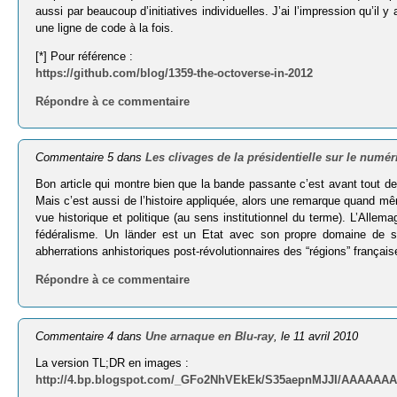
aussi par beaucoup d’initiatives individuelles. J’ai l’impression qu’i
une ligne de code à la fois.
[*] Pour référence :
https://github.com/blog/1359-the-octoverse-in-2012
Répondre à ce commentaire
Commentaire 5 dans
Les clivages de la présidentielle sur le numér
Bon article qui montre bien que la bande passante c’est avant tout de l
Mais c’est aussi de l’histoire appliquée, alors une remarque quand même
vue historique et politique (au sens institutionnel du terme). L’Alle
fédéralisme. Un län­der est un Etat avec son propre domaine de so
abherrations anhistoriques post-révolutionnaires des “régions” frança
Répondre à ce commentaire
Commentaire 4 dans
Une arnaque en Blu-ray
, le 11 avril 2010
La version TL;DR en images :
http://4.bp.blogspot.com/_GFo2NhVEkEk/S35aepnMJJI/AAAAAAA