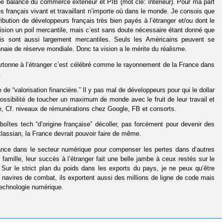
pe balance du commerce extérieur et PIB (mot clé: intérieur). Pour ma part
des français vivant et travaillant n’importe où dans le monde. Je consois que
tribution de développeurs français très bien payés à l’étranger et/ou dont le
 vision un poil mercantile, mais c’est sans doute nécessaire étant donné que
s sont aussi largement mercantiles. Seuls les Américains peuvent se
naie de réserve mondiale. Donc ta vision a le mérite du réalisme.
tonne à l’étranger c’est célébré comme le rayonnement de la France dans
.
de “valorisation financière.” Il y pas mal de développeurs pour qui le dollar
possibilité de toucher un maximum de monde avec le fruit de leur travail et
iche, Cf. niveaux de rémunérations chez Google, FB et consorts.
oîtes tech “d’origine française” décoller, pas forcément pour devenir des
Atlassian, la France devrait pouvoir faire de même.
France dans le secteur numérique pour compenser les pertes dans d’autres
famille, leur succès à l’étranger fait une belle jambe à ceux restés sur le
e. Sur le strict plan du poids dans les exports du pays, je ne peux qu’être
vires de combat, ils exportent aussi des millions de ligne de code mais
echnologie numérique.