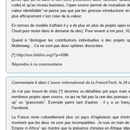
code) et qu’au niveau business, l’open source permet de mutualiser des
valeur identifiable” ne passe pas que par les grosses introductions 
plus efficacement c’est créer de la valeur.
En termes de modèle d’affaire il y a de plus en plus de projets open 
Cloud pour rester dans le domaine du dev). Pour revenir à ton post, VLC
Quand à “distinguer les contributions individuelles à des projets o
Mullenweg… Ce ne sont pas deux sphères dissociées.
[*]
http://esr.ibiblio.org/?p=4386
Répondre à ce commentaire
Commentaire 6 dans
L’essor international de la FrenchTech
, le 24
Je n’ai pas trouvé de stats [*] récentes ou détaillées par pays mais
nombreux projets open source, ce qui ne fait pas la une des journaux ma
up” ou “grassroots”. Exemple parmi tant d’autres : il y a un fran
Facebook.
La France reste culturellement plus un pays d’ingénieurs que d’e
montrent que les deux ne sont pas incompatibles. Je suis en train de
Empire in Africa” qui montre que la présence chinoise en Afrique dépa