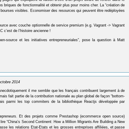
 briques de fonctionnalité et obtenir plus pour moins cher. La “création de
en bourses visibles. Economiser des resources qui peuvent être redéployées
source avec couche optionnelle de service premium (e.g. Vagrant -> Vagrant
 c’est de l’histoire ancienne !
pen-source et les initiatives entrepreneuriales”, pose la question à Matt
 octobre 2014
 anecdotiquement il me semble que les français contribuent largement à de
is fait partie de la contribution nationale au plan global de façon “bottom-
çais parmi les top commiters de la bibliothèque Reactjs développée par
ntrepreneurs. Et des projets comme Prestashop (ecommerce open source)
 lire “China’s Second Continent: How a Million Migrants Are Building a New
sse les relations Etat-Etats et les grosses entreprises affiliées, et passe