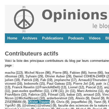
Home
Archives
Publications
Podcasts
Videos
B
Contributeurs actifs
Voici la liste des principaux contributeurs du blog par leurs commentair
page :
macha
(113),
Michel Nizon
(96),
Pierre
(85),
Fabien
(66),
herve
(66),
lea
rthomas
(30),
Sylvain
(29),
Olivier Auber
(29),
Daniel COHEN-ZARDI
(2
julien
(19),
Patrick
(19),
Fab
(19),
jmplanche
(17),
Arnaud@Thurudev (
vicnent
(16),
bobonofx
(15),
Paul Gateau
(15),
Pierre Jol
(14),
patr_ix
(
(13),
Franck Revelin (@FranckAtDell)
(13),
Lionel
(12),
Pascal
(12),
anj
(11),
jean-eudes queffelec
(11),
LVM
(11),
jlc
(11),
Marc-Antoine
(11),
dp
FranÃ§ois
(10),
Fabrice
(10),
Filmail
(10),
babar
(10),
arnaud
(10),
Vinc
Nizon (@MichelNizon)
(10),
arderborelnot
(10),
Alexis
(9),
David
(9),
R
ZISERMAN
(9),
Olivier Travers
(9),
Chris
(9),
jequeffelec
(9),
Yann
(9),
YgriÃ©
(9),
(@olivez) (@olivez)
(9),
faculte des sciences de la nature e