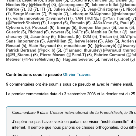
Yannick Lejeune
(8),
stephane
(8),
BScache
(8),
Michel
(8),
Daniel
(8),
Nicolas Bry (@NicoBry)
(8),
@corpogame
(8),
fabienne billat (@fadou
Patrice
(7),
JB
(7),
ITI
(7),
Julien Ã‰LIE
(7),
Jean-Christophe
(7),
Nico
(7),
Serge Meunier
(7),
Pimpin
(7),
Lebarque StÃ©phane (@slebarque
(7),
veille innovation (@vinno47)
(7),
YAN THOINET (@YanThoinet)
(7
(@PartechShaker)
(7),
Legend
(6),
Romain
(6),
JÃ©rÃ´me
(6),
Paul
(6)
Cybereric
(6),
Poussah
(6),
Energo
(6),
Bonjour Bonjour
(6),
boris
(6)
Guerric
(6),
Richard
(6),
tvtweet
(6),
loÃ¯c
(6),
Matthieu Dufour (@_mat
cheramy
(6),
Jasontrisy
(6),
EtienneL
(5),
DJM
(5),
Tristan
(5),
StÃ©ph
Sans_importance
(5),
AurÃ©lien
(5),
herve lebret
(5),
Alex
(5),
Adrien
(
Renaud
(5),
Alain Raynaud
(5),
mmathieum
(5),
(@bvanryb) (@bvanry
Patrick Bertrand (@pck_b)
(5),
(@arnaud_thurudev) (@arnaud_thurud
(@El_Stanou)
(5),
Pierre Mawas (@PemLT)
(5),
Fabrice Camurat (@fa
Metivier (@PierreMetivier)
(5),
Hugues Severac
(5),
hervet
(5),
Joel
(5)
Contributions sous le pseudo
Olivier Travers
9 commentaires ont été soumis sous ce pseudo et avec le même email.
Le premier commentaire date du 3 septembre 2008 et le dernier est du 25
Commentaire 9 dans
L’essor international de la FrenchTech
, le 25
J’espère ne pas t’avoir vexé en parlant de vision “institutionnelle”, il
internet. Il semble que nous parlons de choses orthogonales, d’où diffi