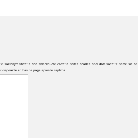
e=""> <acronym title=""> <b> <blockquote cite=""> <cite> <code> <del datetime=""> <em> <i> <q
st disponible en bas de page après le captcha.