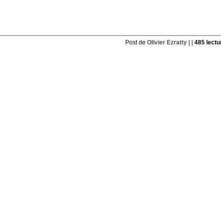
Post de
Olivier Ezratty
| |
485 lectu