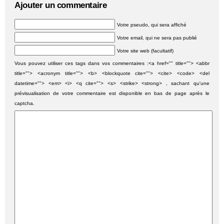
Ajouter un commentaire
Votre pseudo, qui sera affiché
Votre email, qui ne sera pas publié
Votre site web (facultatif)
Vous pouvez utiliser ces tags dans vos commentaires :<a href="" title=""> <abbr
title=""> <acronym title=""> <b> <blockquote cite=""> <cite> <code> <del
datetime=""> <em> <i> <q cite=""> <s> <strike> <strong> , sachant qu'une
prévisualisation de votre commentaire est disponible en bas de page après le
captcha.