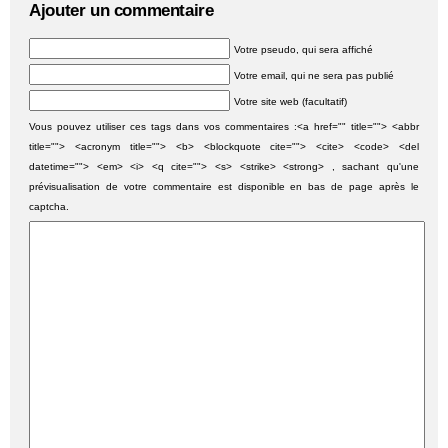
Ajouter un commentaire
Votre pseudo, qui sera affiché
Votre email, qui ne sera pas publié
Votre site web (facultatif)
Vous pouvez utiliser ces tags dans vos commentaires :<a href="" title=""> <abbr
title=""> <acronym title=""> <b> <blockquote cite=""> <cite> <code> <del
datetime=""> <em> <i> <q cite=""> <s> <strike> <strong> , sachant qu'une
prévisualisation de votre commentaire est disponible en bas de page après le
captcha.