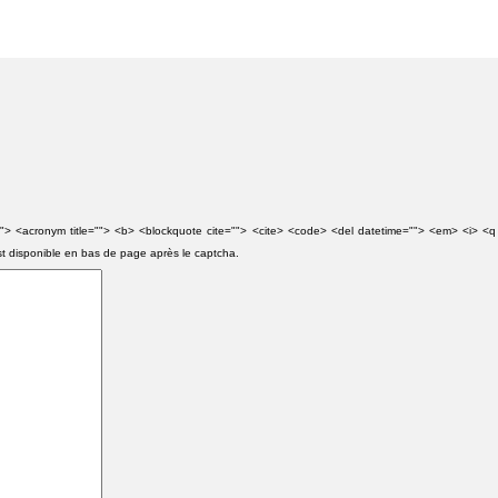
e=""> <acronym title=""> <b> <blockquote cite=""> <cite> <code> <del datetime=""> <em> <i> <q
st disponible en bas de page après le captcha.