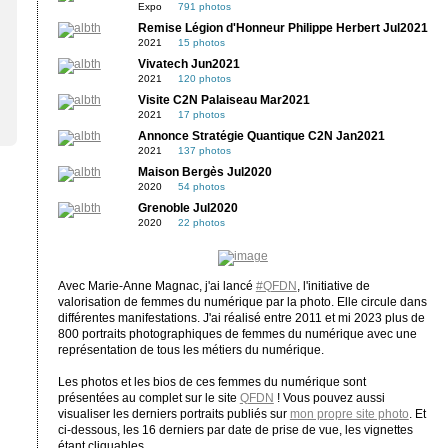
Expo
791 photos
Remise Légion d'Honneur Philippe Herbert Jul2021
2021
15 photos
Vivatech Jun2021
2021
120 photos
Visite C2N Palaiseau Mar2021
2021
17 photos
Annonce Stratégie Quantique C2N Jan2021
2021
137 photos
Maison Bergès Jul2020
2020
54 photos
Grenoble Jul2020
2020
22 photos
Avec Marie-Anne Magnac, j'ai lancé
#QFDN
, l'initiative de
valorisation de femmes du numérique par la photo. Elle circule dans
différentes manifestations. J'ai réalisé entre 2011 et mi 2023 plus de
800 portraits photographiques de femmes du numérique avec une
représentation de tous les métiers du numérique.
Les photos et les bios de ces femmes du numérique sont
présentées au complet sur le site
QFDN
! Vous pouvez aussi
visualiser les derniers portraits publiés sur
mon propre site photo
. Et
ci-dessous, les 16 derniers par date de prise de vue, les vignettes
étant cliquables.