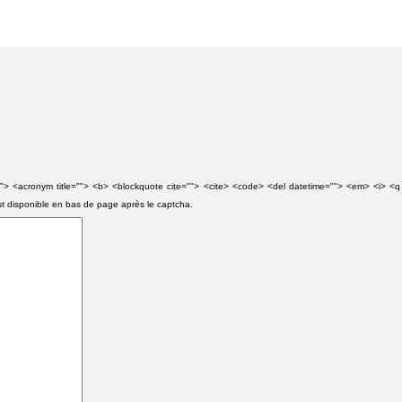
e=""> <acronym title=""> <b> <blockquote cite=""> <cite> <code> <del datetime=""> <em> <i> <q
st disponible en bas de page après le captcha.