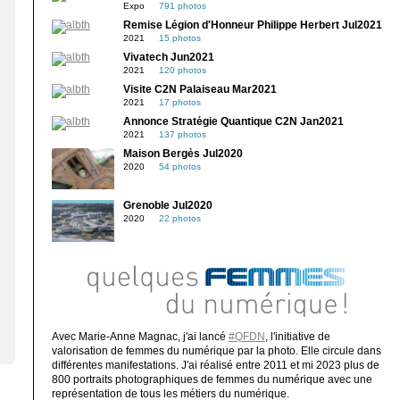
Expo
791 photos
Remise Légion d'Honneur Philippe Herbert Jul2021
2021
15 photos
Vivatech Jun2021
2021
120 photos
Visite C2N Palaiseau Mar2021
2021
17 photos
Annonce Stratégie Quantique C2N Jan2021
2021
137 photos
Maison Bergès Jul2020
2020
54 photos
Grenoble Jul2020
2020
22 photos
Avec Marie-Anne Magnac, j'ai lancé
#QFDN
, l'initiative de
valorisation de femmes du numérique par la photo. Elle circule dans
différentes manifestations. J'ai réalisé entre 2011 et mi 2023 plus de
800 portraits photographiques de femmes du numérique avec une
représentation de tous les métiers du numérique.