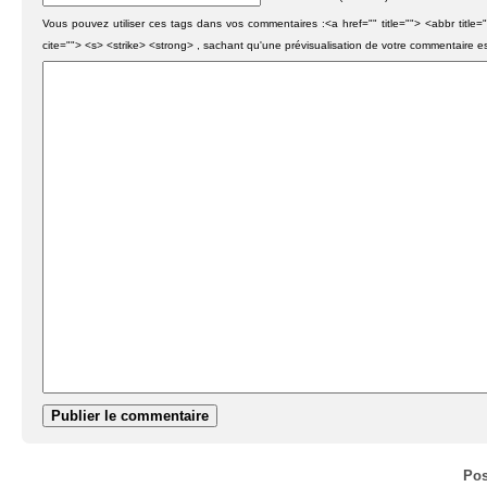
Vous pouvez utiliser ces tags dans vos commentaires :<a href="" title=""> <abbr titl
cite=""> <s> <strike> <strong> , sachant qu'une prévisualisation de votre commentaire e
Pos