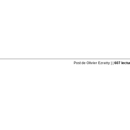
Post de
Olivier Ezratty
| |
607 lectu