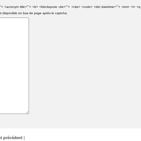
e=""> <acronym title=""> <b> <blockquote cite=""> <cite> <code> <del datetime=""> <em> <i> <q
st disponible en bas de page après le captcha.
t précédent
|