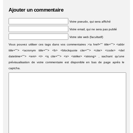
Ajouter un commentaire
Votre pseudo, qui sera affiché
Votre email, qui ne sera pas publié
Votre site web (facultatif)
Vous pouvez utiliser ces tags dans vos commentaires :<a href="" title=""> <abbr
title=""> <acronym title=""> <b> <blockquote cite=""> <cite> <code> <del
datetime=""> <em> <i> <q cite=""> <s> <strike> <strong> , sachant qu'une
prévisualisation de votre commentaire est disponible en bas de page après le
captcha.