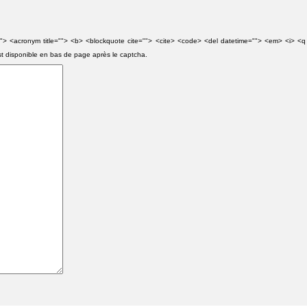
e=""> <acronym title=""> <b> <blockquote cite=""> <cite> <code> <del datetime=""> <em> <i> <q
st disponible en bas de page après le captcha.