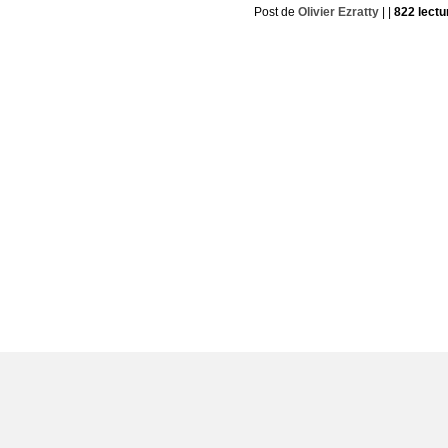
Post de
Olivier Ezratty
| |
822 lectu