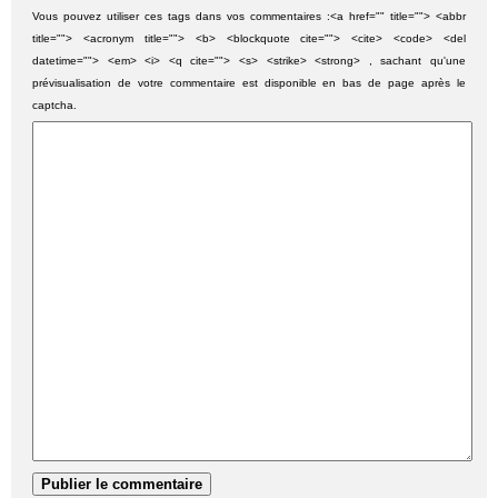
Vous pouvez utiliser ces tags dans vos commentaires :<a href="" title=""> <abbr
title=""> <acronym title=""> <b> <blockquote cite=""> <cite> <code> <del
datetime=""> <em> <i> <q cite=""> <s> <strike> <strong> , sachant qu'une
prévisualisation de votre commentaire est disponible en bas de page après le
captcha.