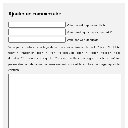
Ajouter un commentaire
Votre pseudo, qui sera affiché
Votre email, qui ne sera pas publié
Votre site web (facultatif)
Vous pouvez utiliser ces tags dans vos commentaires :<a href="" title=""> <abbr
title=""> <acronym title=""> <b> <blockquote cite=""> <cite> <code> <del
datetime=""> <em> <i> <q cite=""> <s> <strike> <strong> , sachant qu'une
prévisualisation de votre commentaire est disponible en bas de page après le
captcha.