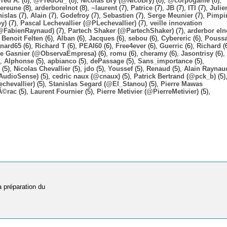
Fred A.
(8),
@FredOu_
(8),
Nicolas Bry (@NicoBry)
(8),
@corpogame
(8),
ereune
(8),
arderborelnot
(8),
~laurent
(7),
Patrice
(7),
JB
(7),
ITI
(7),
Julie
nislas
(7),
Alain
(7),
Godefroy
(7),
Sebastien
(7),
Serge Meunier
(7),
Pimpi
y)
(7),
Pascal Lechevallier (@PLechevallier)
(7),
veille innovation
@FabienRaynaud)
(7),
Partech Shaker (@PartechShaker)
(7),
arderbor eln
,
Benoit Felten
(6),
Alban
(6),
Jacques
(6),
sebou
(6),
Cybereric
(6),
Pouss
nard65
(6),
Richard T
(6),
PEAI60
(6),
Free4ever
(6),
Guerric
(6),
Richard
(6
ie Gasnier (@ObservaEmpresa)
(6),
romu
(6),
cheramy
(6),
Jasontrisy
(6),
),
Alphonse
(5),
apbianco
(5),
dePassage
(5),
Sans_importance
(5),
(5),
Nicolas Chevallier
(5),
jdo
(5),
Youssef
(5),
Renaud
(5),
Alain Raynau
@AudioSense)
(5),
cedric naux (@cnaux)
(5),
Patrick Bertrand (@pck_b)
(5)
chevallier)
(5),
Stanislas Segard (@El_Stanou)
(5),
Pierre Mawas
Ã©rac
(5),
Laurent Fournier
(5),
Pierre Metivier (@PierreMetivier)
(5),
 préparation du