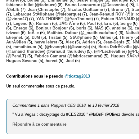
Michel
(8),
Daniel
(8),
Emmanuel
(8),
Jean-Philippe
(8),
startuper
(8),
fabienne billat (@fadouce)
(8),
Bruno Lamouroux (@Dassoniou)
(8),
L
Ã‰LIE
(7),
Jean-Christophe
(7),
Nicolas Guillaume
(7),
Bruno
(7),
Sta
(7),
Lebarque StÃ©phane (@slebarque)
(7),
Jean-Renaud ROY (@jr_ro
(@vinno47)
(7),
YAN THOINET (@YanThoinet)
(7),
Fabien RAYNAUD (
(7),
Legend
(6),
Romain
(6),
JÃ©rÃ´me
(6),
Paul
(6),
Eric
(6),
Serge
(6)
(6),
Energo
(6),
Bonjour Bonjour
(6),
boris
(6),
MAS
(6),
antoine
(6),
ca
tvtweet
(6),
loÃ¯c
(6),
Matthieu Dufour (@_matthieudufour)
(6),
Nathal
EtienneL
(5),
DJM
(5),
Tristan
(5),
StÃ©phane
(5),
Gilles
(5),
Thierry
(5
AurÃ©lien
(5),
herve lebret
(5),
Alex
(5),
Adrien
(5),
Jean-Denis
(5),
NM
(5),
mmathieum
(5),
(@bvanryb) (@bvanryb)
(5),
Boris DefrÃ©ville (
(@arnaud_thurudev) (@arnaud_thurudev)
(5),
(@PLechevallier) (@PLe
(@PemLT)
(5),
Fabrice Camurat (@fabricecamurat)
(5),
Hugues SÃ©v
Hugues Severac
(5),
hervet
(5),
Joel
(5)
Contributions sous le pseudo
@ticatag2013
Un seul commentaire sous ce pseudo.
Commentaire 1 dans
Rapport CES 2018
, le 13 février 2018
” Vu à Vegas : décryptage du #CES2018 ” @laBnF @Olivez dévoile sa
Répondre à ce commentaire