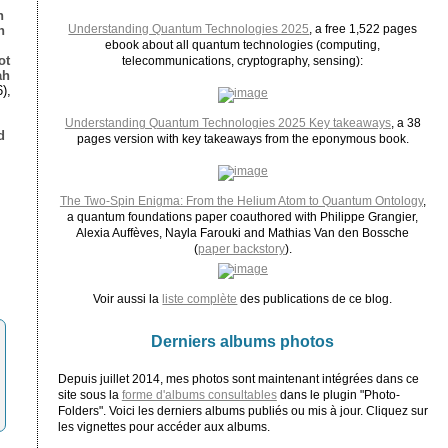
n
Understanding Quantum Technologies 2025
, a free 1,522 pages
n
ebook about all quantum technologies (computing,
ot
telecommunications, cryptography, sensing):
ah
),
Understanding Quantum Technologies 2025 Key takeaways
, a 38
d
pages version with key takeaways from the eponymous book.
,
The Two-Spin Enigma: From the Helium Atom to Quantum Ontology
,
a quantum foundations paper coauthored with Philippe Grangier,
Alexia Auffèves, Nayla Farouki and Mathias Van den Bossche
(
paper backstory
).
Voir aussi la
liste complète
des publications de ce blog.
Derniers albums photos
Depuis juillet 2014, mes photos sont maintenant intégrées dans ce
site sous la
forme d'albums consultables
dans le plugin "Photo-
Folders". Voici les derniers albums publiés ou mis à jour. Cliquez sur
les vignettes pour accéder aux albums.