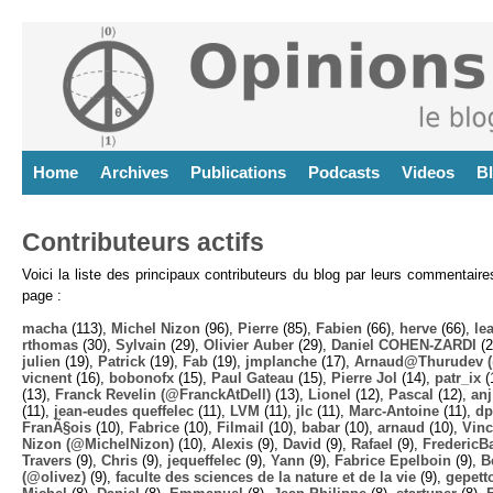
Home
Archives
Publications
Podcasts
Videos
B
Contributeurs actifs
Voici la liste des principaux contributeurs du blog par leurs commentair
page :
macha
(113),
Michel Nizon
(96),
Pierre
(85),
Fabien
(66),
herve
(66),
lea
rthomas
(30),
Sylvain
(29),
Olivier Auber
(29),
Daniel COHEN-ZARDI
(2
julien
(19),
Patrick
(19),
Fab
(19),
jmplanche
(17),
Arnaud@Thurudev (
vicnent
(16),
bobonofx
(15),
Paul Gateau
(15),
Pierre Jol
(14),
patr_ix
(
(13),
Franck Revelin (@FranckAtDell)
(13),
Lionel
(12),
Pascal
(12),
anj
(11),
jean-eudes queffelec
(11),
LVM
(11),
jlc
(11),
Marc-Antoine
(11),
dp
FranÃ§ois
(10),
Fabrice
(10),
Filmail
(10),
babar
(10),
arnaud
(10),
Vinc
Nizon (@MichelNizon)
(10),
Alexis
(9),
David
(9),
Rafael
(9),
FredericB
Travers
(9),
Chris
(9),
jequeffelec
(9),
Yann
(9),
Fabrice Epelboin
(9),
B
(@olivez)
(9),
faculte des sciences de la nature et de la vie
(9),
gepett