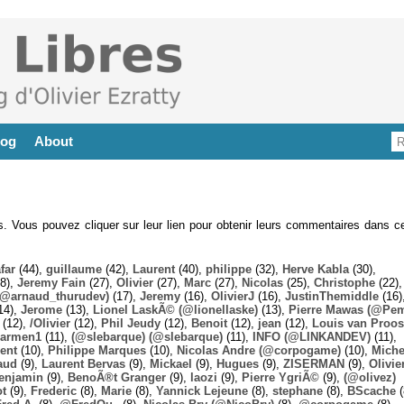
log
About
es. Vous pouvez cliquer sur leur lien pour obtenir leurs commentaires dans ce
far
(44),
guillaume
(42),
Laurent
(40),
philippe
(32),
Herve Kabla
(30),
8),
Jeremy Fain
(27),
Olivier
(27),
Marc
(27),
Nicolas
(25),
Christophe
(22),
@arnaud_thurudev)
(17),
Jeremy
(16),
OlivierJ
(16),
JustinThemiddle
(16)
14),
Jerome
(13),
Lionel LaskÃ© (@lionellaske)
(13),
Pierre Mawas (@Pe
(12),
/Olivier
(12),
Phil Jeudy
(12),
Benoit
(12),
jean
(12),
Louis van Proos
armen1
(11),
(@slebarque) (@slebarque)
(11),
INFO (@LINKANDEV)
(11),
ent
(10),
Philippe Marques
(10),
Nicolas Andre (@corpogame)
(10),
Miche
aud
(9),
Laurent Bervas
(9),
Mickael
(9),
Hugues
(9),
ZISERMAN
(9),
Olivie
enjamin
(9),
BenoÃ®t Granger
(9),
laozi
(9),
Pierre YgriÃ©
(9),
(@olivez)
ot
(9),
Frederic
(8),
Marie
(8),
Yannick Lejeune
(8),
stephane
(8),
BScache
(