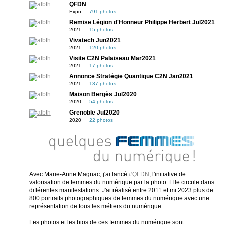
QFDN
Expo
791 photos
Remise Légion d'Honneur Philippe Herbert Jul2021
2021
15 photos
Vivatech Jun2021
2021
120 photos
Visite C2N Palaiseau Mar2021
2021
17 photos
Annonce Stratégie Quantique C2N Jan2021
2021
137 photos
Maison Bergès Jul2020
2020
54 photos
Grenoble Jul2020
2020
22 photos
Avec Marie-Anne Magnac, j'ai lancé
#QFDN
, l'initiative de
valorisation de femmes du numérique par la photo. Elle circule dans
différentes manifestations. J'ai réalisé entre 2011 et mi 2023 plus de
800 portraits photographiques de femmes du numérique avec une
représentation de tous les métiers du numérique.
Les photos et les bios de ces femmes du numérique sont