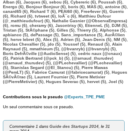
Alban
(6),
Jacques
(6),
sebou
(6),
Cybereric
(6),
Poussah
(6),
Energo
(6),
Bonjour Bonjour
(6),
boris
(6),
MAS
(6),
antoine
(6),
canard65
(6),
Richard T
(6),
PEAI60
(6),
Free4ever
(6),
Guerric
(6),
Richard
(6),
tvtweet
(6),
loÃ¯c
(6),
Matthieu Dufour
(@_matthieudufour)
(6),
Nathalie Gasnier (@ObservaEmpresa)
(6),
romu
(6),
cheramy
(6),
Jasontrisy
(6),
EtienneL
(5),
DJM
(5),
Tristan
(5),
StÃ©phane
(5),
Gilles
(5),
Thierry
(5),
Alphonse
(5),
apbianco
(5),
dePassage
(5),
Sans_importance
(5),
AurÃ©lien
(5),
herve lebret
(5),
Alex
(5),
Adrien
(5),
Jean-Denis
(5),
NM
(5),
Nicolas Chevallier
(5),
jdo
(5),
Youssef
(5),
Renaud
(5),
Alain
Raynaud
(5),
mmathieum
(5),
(@bvanryb) (@bvanryb)
(5),
Boris DefrÃ©ville (@AudioSense)
(5),
cedric naux (@cnaux)
(5),
Patrick Bertrand (@pck_b)
(5),
(@arnaud_thurudev)
(@arnaud_thurudev)
(5),
(@PLechevallier) (@PLechevallier)
(5),
Stanislas Segard (@El_Stanou)
(5),
Pierre Mawas
(@PemLT)
(5),
Fabrice Camurat (@fabricecamurat)
(5),
Hugues
SÃ©vÃ©rac
(5),
Laurent Fournier
(5),
Pierre Metivier
(@PierreMetivier)
(5),
Hugues Severac
(5),
hervet
(5),
Joel
(5)
Contributions sous le pseudo
@Experts_TPE_PME
Un seul commentaire sous ce pseudo.
Commentaire 1 dans
Guide des Startups 2014
, le 31