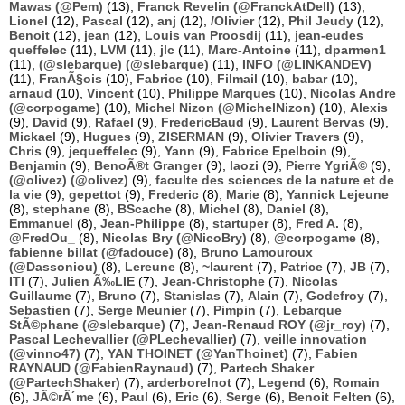
Mawas (@Pem)
(13),
Franck Revelin (@FranckAtDell)
(13),
Lionel
(12),
Pascal
(12),
anj
(12),
/Olivier
(12),
Phil Jeudy
(12),
Benoit
(12),
jean
(12),
Louis van Proosdij
(11),
jean-eudes
queffelec
(11),
LVM
(11),
jlc
(11),
Marc-Antoine
(11),
dparmen1
(11),
(@slebarque) (@slebarque)
(11),
INFO (@LINKANDEV)
(11),
FranÃ§ois
(10),
Fabrice
(10),
Filmail
(10),
babar
(10),
arnaud
(10),
Vincent
(10),
Philippe Marques
(10),
Nicolas Andre
(@corpogame)
(10),
Michel Nizon (@MichelNizon)
(10),
Alexis
(9),
David
(9),
Rafael
(9),
FredericBaud
(9),
Laurent Bervas
(9),
Mickael
(9),
Hugues
(9),
ZISERMAN
(9),
Olivier Travers
(9),
Chris
(9),
jequeffelec
(9),
Yann
(9),
Fabrice Epelboin
(9),
Benjamin
(9),
BenoÃ®t Granger
(9),
laozi
(9),
Pierre YgriÃ©
(9),
(@olivez) (@olivez)
(9),
faculte des sciences de la nature et de
la vie
(9),
gepettot
(9),
Frederic
(8),
Marie
(8),
Yannick Lejeune
(8),
stephane
(8),
BScache
(8),
Michel
(8),
Daniel
(8),
Emmanuel
(8),
Jean-Philippe
(8),
startuper
(8),
Fred A.
(8),
@FredOu_
(8),
Nicolas Bry (@NicoBry)
(8),
@corpogame
(8),
fabienne billat (@fadouce)
(8),
Bruno Lamouroux
(@Dassoniou)
(8),
Lereune
(8),
~laurent
(7),
Patrice
(7),
JB
(7),
ITI
(7),
Julien Ã‰LIE
(7),
Jean-Christophe
(7),
Nicolas
Guillaume
(7),
Bruno
(7),
Stanislas
(7),
Alain
(7),
Godefroy
(7),
Sebastien
(7),
Serge Meunier
(7),
Pimpin
(7),
Lebarque
StÃ©phane (@slebarque)
(7),
Jean-Renaud ROY (@jr_roy)
(7),
Pascal Lechevallier (@PLechevallier)
(7),
veille innovation
(@vinno47)
(7),
YAN THOINET (@YanThoinet)
(7),
Fabien
RAYNAUD (@FabienRaynaud)
(7),
Partech Shaker
(@PartechShaker)
(7),
arderborelnot
(7),
Legend
(6),
Romain
(6),
JÃ©rÃ´me
(6),
Paul
(6),
Eric
(6),
Serge
(6),
Benoit Felten
(6),