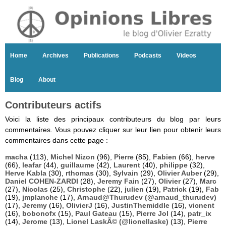
Home
Archives
Publications
Podcasts
Videos
Blog
About
Contributeurs actifs
Voici la liste des principaux contributeurs du blog par leurs
commentaires. Vous pouvez cliquer sur leur lien pour obtenir leurs
commentaires dans cette page :
macha
(113),
Michel Nizon
(96),
Pierre
(85),
Fabien
(66),
herve
(66),
leafar
(44),
guillaume
(42),
Laurent
(40),
philippe
(32),
Herve Kabla
(30),
rthomas
(30),
Sylvain
(29),
Olivier Auber
(29),
Daniel COHEN-ZARDI
(28),
Jeremy Fain
(27),
Olivier
(27),
Marc
(27),
Nicolas
(25),
Christophe
(22),
julien
(19),
Patrick
(19),
Fab
(19),
jmplanche
(17),
Arnaud@Thurudev (@arnaud_thurudev)
(17),
Jeremy
(16),
OlivierJ
(16),
JustinThemiddle
(16),
vicnent
(16),
bobonofx
(15),
Paul Gateau
(15),
Pierre Jol
(14),
patr_ix
(14),
Jerome
(13),
Lionel LaskÃ© (@lionellaske)
(13),
Pierre