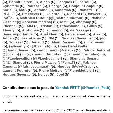
(6),
Benoit Felten
(6),
Alban
(6),
Jacques
(6),
sebou
(6),
Cybereric
(6),
Poussah
(6),
Energo
(6),
Bonjour Bonjour
(6),
boris
(6),
MAS
(6),
antoine
(6),
canard65
(6),
Richard T
(6),
PEAI60
(6),
Free4ever
(6),
Guerric
(6),
Richard
(6),
tvtweet
(6),
loÃ¯c
(6),
Matthieu Dufour (@_matthieudufour)
(6),
Nathalie
Gasnier (@ObservaEmpresa)
(6),
romu
(6),
cheramy
(6),
EtienneL
(5),
DJM
(5),
Tristan
(5),
StÃ©phane
(5),
Gilles
(5),
Thierry
(5),
Alphonse
(5),
apbianco
(5),
dePassage
(5),
Sans_importance
(5),
AurÃ©lien
(5),
herve lebret
(5),
Alex
(5),
Adrien
(5),
Jean-Denis
(5),
NM
(5),
Nicolas Chevallier
(5),
jdo
(5),
Youssef
(5),
Renaud
(5),
Alain Raynaud
(5),
mmathieum
(5),
(@bvanryb) (@bvanryb)
(5),
Boris DefrÃ©ville
(@AudioSense)
(5),
cedric naux (@cnaux)
(5),
Patrick Bertrand
(@pck_b)
(5),
(@arnaud_thurudev) (@arnaud_thurudev)
(5),
(@PLechevallier) (@PLechevallier)
(5),
Stanislas Segard
(@El_Stanou)
(5),
Pierre Mawas (@PemLT)
(5),
Fabrice
Camurat (@fabricecamurat)
(5),
Hugues SÃ©vÃ©rac
(5),
Laurent Fournier
(5),
Pierre Metivier (@PierreMetivier)
(5),
Hugues Severac
(5),
hervet
(5),
Joel
(5)
Contributions sous le pseudo
Yannick PETIT (@Yannick_Petit)
3 commentaires ont été soumis sous ce pseudo et avec le même
email.
Le premier commentaire date du 2 mai 2012 et le dernier est du 7