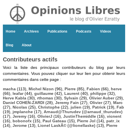
Home
Archives
Publications
Podcasts
Videos
Blog
About
Contributeurs actifs
Voici la liste des principaux contributeurs du blog par leurs
commentaires. Vous pouvez cliquer sur leur lien pour obtenir leurs
commentaires dans cette page :
macha
(113),
Michel Nizon
(96),
Pierre
(85),
Fabien
(66),
herve
(66),
leafar
(44),
guillaume
(42),
Laurent
(40),
philippe
(32),
Herve Kabla
(30),
rthomas
(30),
Sylvain
(29),
Olivier Auber
(29),
Daniel COHEN-ZARDI
(28),
Jeremy Fain
(27),
Olivier
(27),
Marc
(27),
Nicolas
(25),
Christophe
(22),
julien
(19),
Patrick
(19),
Fab
(19),
jmplanche
(17),
Arnaud@Thurudev (@arnaud_thurudev)
(17),
Jeremy
(16),
OlivierJ
(16),
JustinThemiddle
(16),
vicnent
(16),
bobonofx
(15),
Paul Gateau
(15),
Pierre Jol
(14),
patr_ix
(14),
Jerome
(13),
Lionel LaskÃ© (@lionellaske)
(13),
Pierre