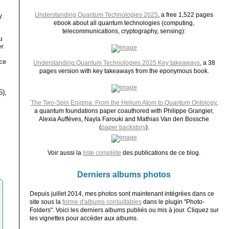
Understanding Quantum Technologies 2025
, a free 1,522 pages
y
ebook about all quantum technologies (computing,
telecommunications, cryptography, sensing):
u
er
ce
Understanding Quantum Technologies 2025 Key takeaways
, a 38
pages version with key takeaways from the eponymous book.
5),
The Two-Spin Enigma: From the Helium Atom to Quantum Ontology
,
a quantum foundations paper coauthored with Philippe Grangier,
Alexia Auffèves, Nayla Farouki and Mathias Van den Bossche
(
paper backstory
).
Voir aussi la
liste complète
des publications de ce blog.
Derniers albums photos
Depuis juillet 2014, mes photos sont maintenant intégrées dans ce
site sous la
forme d'albums consultables
dans le plugin "Photo-
Folders". Voici les derniers albums publiés ou mis à jour. Cliquez sur
les vignettes pour accéder aux albums.