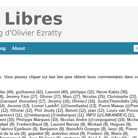
log
About
es. Vous pouvez cliquer sur leur lien pour obtenir leurs commentaires dans ce
far
(44),
guillaume
(42),
Laurent
(40),
philippe
(32),
Herve Kabla
(30),
8),
Jeremy Fain
(27),
Olivier
(27),
Marc
(27),
Nicolas
(25),
Christophe
(22),
@arnaud_thurudev)
(17),
Jeremy
(16),
OlivierJ
(16),
JustinThemiddle
(16)
14),
Jerome
(13),
Lionel LaskÃ© (@lionellaske)
(13),
Pierre Mawas (@Pe
(12),
/Olivier
(12),
Phil Jeudy
(12),
Benoit
(12),
jean
(12),
Louis van Proos
armen1
(11),
(@slebarque) (@slebarque)
(11),
INFO (@LINKANDEV)
(11),
ent
(10),
Philippe Marques
(10),
Nicolas Andre (@corpogame)
(10),
Miche
afael
(9),
FredericBaud
(9),
Laurent Bervas
(9),
Mickael
(9),
Hugues
(9),
Fabrice Epelboin
(9),
Benjamin
(9),
BenoÃ®t Granger
(9),
laozi
(9),
Pierre
t de la vie
(9),
gepettot
(9),
arderbor elnot
(9),
Frederic
(8),
Marie
(8),