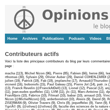
Home
Archives
Publications
Podcasts
Videos
B
Contributeurs actifs
Voici la liste des principaux contributeurs du blog par leurs commentair
page :
macha
(113),
Michel Nizon
(96),
Pierre
(85),
Fabien
(66),
herve
(66),
lea
rthomas
(30),
Sylvain
(29),
Olivier Auber
(29),
Daniel COHEN-ZARDI
(2
julien
(19),
Patrick
(19),
Fab
(19),
jmplanche
(17),
Arnaud@Thurudev (
vicnent
(16),
bobonofx
(15),
Paul Gateau
(15),
Pierre Jol
(14),
patr_ix
(
(13),
Franck Revelin (@FranckAtDell)
(13),
Lionel
(12),
Pascal
(12),
anj
(11),
jean-eudes queffelec
(11),
LVM
(11),
jlc
(11),
Marc-Antoine
(11),
dp
FranÃ§ois
(10),
Fabrice
(10),
Filmail
(10),
babar
(10),
arnaud
(10),
Vinc
Nizon (@MichelNizon)
(10),
arderborelnot
(10),
Alexis
(9),
David
(9),
R
ZISERMAN
(9),
Olivier Travers
(9),
Chris
(9),
jequeffelec
(9),
Yann
(9),
YgriÃ©
(9),
(@olivez) (@olivez)
(9),
faculte des sciences de la nature e