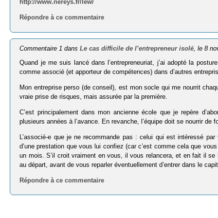
http://www.nereys.fr/lew/
Répondre à ce commentaire
Commentaire 1 dans
Le cas difficile de l’entrepreneur isolé
, le 8 n
Quand je me suis lancé dans l’entrepreneuriat, j’ai adopté la posture
comme associé (et apporteur de compétences) dans d’autres entrepri
Mon entreprise perso (de conseil), est mon socle qui me nourrit chaqu
vraie prise de risques, mais assurée par la première.
C’est principalement dans mon ancienne école que je repère d’abor
plusieurs années à l’avance. En revanche, l’équipe doit se nourrir de f
L’associé-e que je ne recommande pas : celui qui est intéressé par
d’une prestation que vous lui confiez (car c’est comme cela que vous 
un mois. S’il croit vraiment en vous, il vous relancera, et en fait il se
au départ, avant de vous reparler éventuellement d’entrer dans le capita
Répondre à ce commentaire