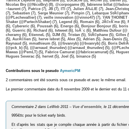
Yannick Lejeune
(8),
stephane
(8),
BScache
(8),
Michel
(8),
Daniel
(8),
Nicolas Bry (@NicoBry)
(8),
@corpogame
(8),
fabienne billat (@fadou
~laurent
(7),
Patrice
(7),
JB
(7),
ITI
(7),
Julien Ã‰LIE
(7),
Jean-Christo
(7),
Sebastien
(7),
Serge Meunier
(7),
Pimpin
(7),
Lebarque StÃ©phane
(@PLechevallier)
(7),
veille innovation (@vinno47)
(7),
YAN THOINET 
Shaker (@PartechShaker)
(7),
Legend
(6),
Romain
(6),
JÃ©rÃ´me
(6),
(6),
Cybereric
(6),
Poussah
(6),
Energo
(6),
Bonjour Bonjour
(6),
boris
(6),
Guerric
(6),
Richard
(6),
tvtweet
(6),
loÃ¯c
(6),
Matthieu Dufour (@
cheramy
(6),
EtienneL
(5),
DJM
(5),
Tristan
(5),
StÃ©phane
(5),
Gilles
(
(5),
AurÃ©lien
(5),
herve lebret
(5),
Alex
(5),
Adrien
(5),
Jean-Denis
(5)
Raynaud
(5),
mmathieum
(5),
(@bvanryb) (@bvanryb)
(5),
Boris Defr
(@pck_b)
(5),
(@arnaud_thurudev) (@arnaud_thurudev)
(5),
(@PLechev
Mawas (@PemLT)
(5),
Fabrice Camurat (@fabricecamurat)
(5),
Hugue
Hugues Severac
(5),
hervet
(5),
Joel
(5),
binance
(5)
Contributions sous le pseudo
AymericPM
2 commentaires ont été soumis sous ce pseudo et avec le même email.
Le premier commentaire date du 8 novembre 2009 et le dernier est du 11
Commentaire 2 dans
LeWeb 2011 – Vue d’ensemble
, le 11 décembr
995€ttc pour le ticket early birds.
Et d’après les stats que je compile chaque année à partir du fichier