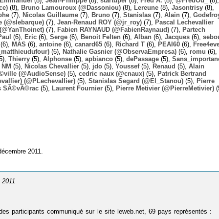
Emmanuel
(8),
Jean-Philippe
(8),
startuper
(8),
Fred A.
(8),
@FredOu_
(8),
ce)
(8),
Bruno Lamouroux (@Dassoniou)
(8),
Lereune
(8),
Jasontrisy
(8),
phe
(7),
Nicolas Guillaume
(7),
Bruno
(7),
Stanislas
(7),
Alain
(7),
Godefro
 (@slebarque)
(7),
Jean-Renaud ROY (@jr_roy)
(7),
Pascal Lechevallier
(@YanThoinet)
(7),
Fabien RAYNAUD (@FabienRaynaud)
(7),
Partech
Paul
(6),
Eric
(6),
Serge
(6),
Benoit Felten
(6),
Alban
(6),
Jacques
(6),
sebo
(6),
MAS
(6),
antoine
(6),
canard65
(6),
Richard T
(6),
PEAI60
(6),
Free4ev
_matthieudufour)
(6),
Nathalie Gasnier (@ObservaEmpresa)
(6),
romu
(6),
5),
Thierry
(5),
Alphonse
(5),
apbianco
(5),
dePassage
(5),
Sans_importan
,
NM
(5),
Nicolas Chevallier
(5),
jdo
(5),
Youssef
(5),
Renaud
(5),
Alain
Ã©ville (@AudioSense)
(5),
cedric naux (@cnaux)
(5),
Patrick Bertrand
allier) (@PLechevallier)
(5),
Stanislas Segard (@El_Stanou)
(5),
Pierre
s SÃ©vÃ©rac
(5),
Laurent Fournier
(5),
Pierre Metivier (@PierreMetivier)
(
 décembre 2011.
e 2011
 des participants communiqué sur le site leweb.net, 69 pays représentés :