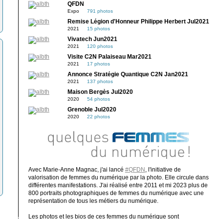
QFDN
Expo
791 photos
Remise Légion d'Honneur Philippe Herbert Jul2021
2021
15 photos
Vivatech Jun2021
2021
120 photos
Visite C2N Palaiseau Mar2021
2021
17 photos
Annonce Stratégie Quantique C2N Jan2021
2021
137 photos
Maison Bergès Jul2020
2020
54 photos
Grenoble Jul2020
2020
22 photos
Avec Marie-Anne Magnac, j'ai lancé
#QFDN
, l'initiative de
valorisation de femmes du numérique par la photo. Elle circule dans
différentes manifestations. J'ai réalisé entre 2011 et mi 2023 plus de
800 portraits photographiques de femmes du numérique avec une
représentation de tous les métiers du numérique.
Les photos et les bios de ces femmes du numérique sont