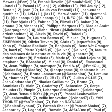
Mawas (@Pem)
(13),
Franck Revelin (@FranckAtDell)
(13),
Lionel
(12),
Pascal
(12),
anj
(12),
/Olivier
(12),
Phil Jeudy
(12),
Benoit
(12),
jean
(12),
Louis van Proosdij
(11),
jean-eudes
queffelec
(11),
LVM
(11),
jlc
(11),
Marc-Antoine
(11),
dparmen1
(11),
(@slebarque) (@slebarque)
(11),
INFO (@LINKANDEV)
(11),
FranÃ§ois
(10),
Fabrice
(10),
Filmail
(10),
babar
(10),
arnaud
(10),
Vincent
(10),
Philippe Marques
(10),
Nicolas Andre
(@corpogame)
(10),
Michel Nizon (@MichelNizon)
(10),
arderborelnot
(10),
Alexis
(9),
David
(9),
Rafael
(9),
FredericBaud
(9),
Laurent Bervas
(9),
Mickael
(9),
Hugues
(9),
ZISERMAN
(9),
Olivier Travers
(9),
Chris
(9),
jequeffelec
(9),
Yann
(9),
Fabrice Epelboin
(9),
Benjamin
(9),
BenoÃ®t Granger
(9),
laozi
(9),
Pierre YgriÃ©
(9),
(@olivez) (@olivez)
(9),
faculte
des sciences de la nature et de la vie
(9),
gepettot
(9),
arderbor elnot
(9),
Frederic
(8),
Marie
(8),
Yannick Lejeune
(8),
stephane
(8),
BScache
(8),
Michel
(8),
Daniel
(8),
Emmanuel
(8),
Jean-Philippe
(8),
startuper
(8),
Fred A.
(8),
@FredOu_
(8),
Nicolas Bry (@NicoBry)
(8),
@corpogame
(8),
fabienne billat
(@fadouce)
(8),
Bruno Lamouroux (@Dassoniou)
(8),
Lereune
(8),
~laurent
(7),
Patrice
(7),
JB
(7),
ITI
(7),
Julien Ã‰LIE
(7),
Jean-Christophe
(7),
Nicolas Guillaume
(7),
Bruno
(7),
Stanislas
(7),
Alain
(7),
Godefroy
(7),
Sebastien
(7),
Serge
Meunier
(7),
Pimpin
(7),
Lebarque StÃ©phane (@slebarque)
(7),
Jean-Renaud ROY (@jr_roy)
(7),
Pascal Lechevallier
(@PLechevallier)
(7),
veille innovation (@vinno47)
(7),
YAN
THOINET (@YanThoinet)
(7),
Fabien RAYNAUD
(@FabienRaynaud)
(7),
Partech Shaker (@PartechShaker)
(7),
Jasontrisy
(7),
Legend
(6),
Romain
(6),
JÃ©rÃ´me
(6),
Paul
(6),