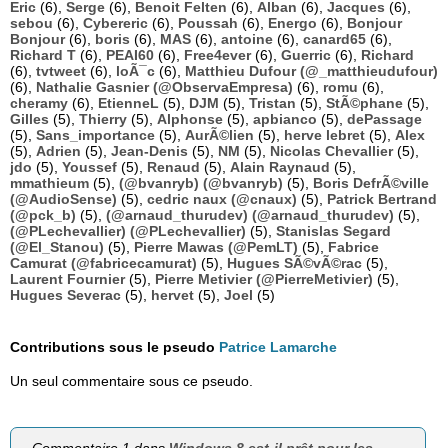
Eric
(6),
Serge
(6),
Benoit Felten
(6),
Alban
(6),
Jacques
(6),
sebou
(6),
Cybereric
(6),
Poussah
(6),
Energo
(6),
Bonjour
Bonjour
(6),
boris
(6),
MAS
(6),
antoine
(6),
canard65
(6),
Richard T
(6),
PEAI60
(6),
Free4ever
(6),
Guerric
(6),
Richard
(6),
tvtweet
(6),
loÃ¯c
(6),
Matthieu Dufour (@_matthieudufour)
(6),
Nathalie Gasnier (@ObservaEmpresa)
(6),
romu
(6),
cheramy
(6),
EtienneL
(5),
DJM
(5),
Tristan
(5),
StÃ©phane
(5),
Gilles
(5),
Thierry
(5),
Alphonse
(5),
apbianco
(5),
dePassage
(5),
Sans_importance
(5),
AurÃ©lien
(5),
herve lebret
(5),
Alex
(5),
Adrien
(5),
Jean-Denis
(5),
NM
(5),
Nicolas Chevallier
(5),
jdo
(5),
Youssef
(5),
Renaud
(5),
Alain Raynaud
(5),
mmathieum
(5),
(@bvanryb) (@bvanryb)
(5),
Boris DefrÃ©ville
(@AudioSense)
(5),
cedric naux (@cnaux)
(5),
Patrick Bertrand
(@pck_b)
(5),
(@arnaud_thurudev) (@arnaud_thurudev)
(5),
(@PLechevallier) (@PLechevallier)
(5),
Stanislas Segard
(@El_Stanou)
(5),
Pierre Mawas (@PemLT)
(5),
Fabrice
Camurat (@fabricecamurat)
(5),
Hugues SÃ©vÃ©rac
(5),
Laurent Fournier
(5),
Pierre Metivier (@PierreMetivier)
(5),
Hugues Severac
(5),
hervet
(5),
Joel
(5)
Contributions sous le pseudo
Patrice Lamarche
Un seul commentaire sous ce pseudo.