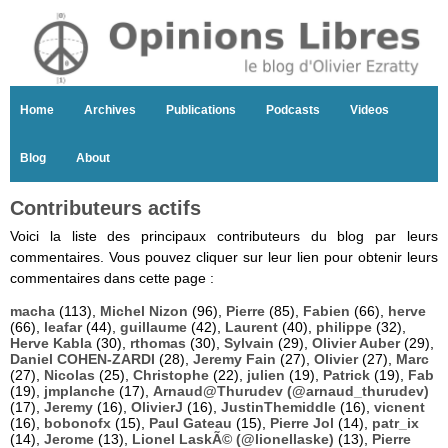
Home
Archives
Publications
Podcasts
Videos
Blog
About
Contributeurs actifs
Voici la liste des principaux contributeurs du blog par leurs
commentaires. Vous pouvez cliquer sur leur lien pour obtenir leurs
commentaires dans cette page :
macha
(113),
Michel Nizon
(96),
Pierre
(85),
Fabien
(66),
herve
(66),
leafar
(44),
guillaume
(42),
Laurent
(40),
philippe
(32),
Herve Kabla
(30),
rthomas
(30),
Sylvain
(29),
Olivier Auber
(29),
Daniel COHEN-ZARDI
(28),
Jeremy Fain
(27),
Olivier
(27),
Marc
(27),
Nicolas
(25),
Christophe
(22),
julien
(19),
Patrick
(19),
Fab
(19),
jmplanche
(17),
Arnaud@Thurudev (@arnaud_thurudev)
(17),
Jeremy
(16),
OlivierJ
(16),
JustinThemiddle
(16),
vicnent
(16),
bobonofx
(15),
Paul Gateau
(15),
Pierre Jol
(14),
patr_ix
(14),
Jerome
(13),
Lionel LaskÃ© (@lionellaske)
(13),
Pierre