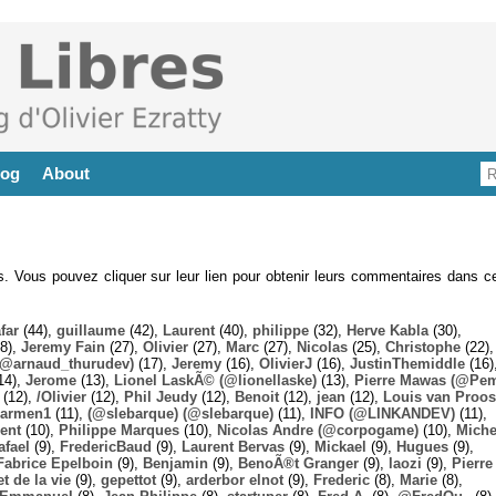
log
About
es. Vous pouvez cliquer sur leur lien pour obtenir leurs commentaires dans ce
far
(44),
guillaume
(42),
Laurent
(40),
philippe
(32),
Herve Kabla
(30),
8),
Jeremy Fain
(27),
Olivier
(27),
Marc
(27),
Nicolas
(25),
Christophe
(22),
@arnaud_thurudev)
(17),
Jeremy
(16),
OlivierJ
(16),
JustinThemiddle
(16)
14),
Jerome
(13),
Lionel LaskÃ© (@lionellaske)
(13),
Pierre Mawas (@Pe
(12),
/Olivier
(12),
Phil Jeudy
(12),
Benoit
(12),
jean
(12),
Louis van Proos
armen1
(11),
(@slebarque) (@slebarque)
(11),
INFO (@LINKANDEV)
(11),
ent
(10),
Philippe Marques
(10),
Nicolas Andre (@corpogame)
(10),
Miche
afael
(9),
FredericBaud
(9),
Laurent Bervas
(9),
Mickael
(9),
Hugues
(9),
Fabrice Epelboin
(9),
Benjamin
(9),
BenoÃ®t Granger
(9),
laozi
(9),
Pierre
t de la vie
(9),
gepettot
(9),
arderbor elnot
(9),
Frederic
(8),
Marie
(8),