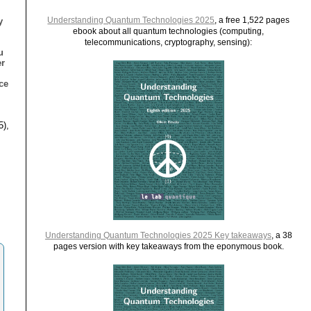
Understanding Quantum Technologies 2025
, a free 1,522 pages
y
ebook about all quantum technologies (computing,
telecommunications, cryptography, sensing):
u
er
ce
5),
Understanding Quantum Technologies 2025 Key takeaways
, a 38
pages version with key takeaways from the eponymous book.