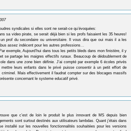
2007
foudres syndicales si elles sont ne serait-ce qu’évoquées:
s sa video pirate, se serait déjà bien si les profs faisaient les 35 heures!
 prof du secondaire ou universitaire. Il vous dira que oui mais il a les
 abus assez indécent pour les autres professions…
ar exemple, Aujourd’hui dans tous les petits bleds dans mon finistère, il y
tes et se partage les maigres effectifs ruraux. Beaucoup de dédoublement de
école dans une zone bien définie. J’ai compté par exemple 6 écoles privés
ettre leurs enfants dans le privé puisse consentir à un petit effort de
s criminel. Mais effectivement il faudrat compter sur des blocages massifs
 présente concernant le systeme educatif privé.
rouve que c’est de loin le produit le plus innovant de MS depuis bien
ements sont surtout destinés aux utilisateurs lambdas. Quant j’étais dans
ase installé sur les nouvelles fonctionnalités souhaitées pour les versions