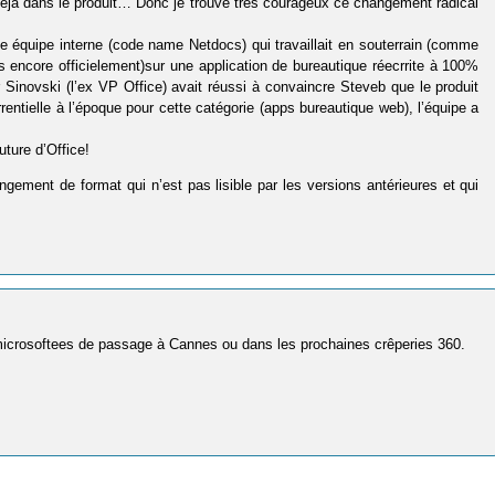
 déjà dans le produit… Donc je trouve très courageux ce changement radical
’une équipe interne (code name Netdocs) qui travaillait en souterrain (comme
 encore officielement)sur une application de bureautique réecrrite à 100%
ar Sinovski (l’ex VP Office) avait réussi à convaincre Steveb que le produit
rrentielle à l’époque pour cette catégorie (apps bureautique web), l’équipe a
uture d’Office!
gement de format qui n’est pas lisible par les versions antérieures et qui
ex microsoftees de passage à Cannes ou dans les prochaines crêperies 360.