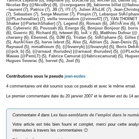
Yannick Lejeune
(8),
stephane
(8),
BScache
(8),
Michel
(8),
Daniel
(8),
Nicolas Bry (@NicoBry)
(8),
@corpogame
(8),
fabienne billat (@fadou
~laurent
(7),
Patrice
(7),
JB
(7),
ITI
(7),
Julien Ã‰LIE
(7),
Jean-Christo
(7),
Sebastien
(7),
Serge Meunier
(7),
Pimpin
(7),
Lebarque StÃ©phane
(@PLechevallier)
(7),
veille innovation (@vinno47)
(7),
YAN THOINET 
Shaker (@PartechShaker)
(7),
Legend
(6),
Romain
(6),
JÃ©rÃ´me
(6),
(6),
Cybereric
(6),
Poussah
(6),
Energo
(6),
Bonjour Bonjour
(6),
boris
(6),
Guerric
(6),
Richard
(6),
tvtweet
(6),
loÃ¯c
(6),
Matthieu Dufour (@
cheramy
(6),
EtienneL
(5),
DJM
(5),
Tristan
(5),
StÃ©phane
(5),
Gilles
(
(5),
AurÃ©lien
(5),
herve lebret
(5),
Alex
(5),
Adrien
(5),
Jean-Denis
(5)
Raynaud
(5),
mmathieum
(5),
(@bvanryb) (@bvanryb)
(5),
Boris Defr
(@pck_b)
(5),
(@arnaud_thurudev) (@arnaud_thurudev)
(5),
(@PLechev
Mawas (@PemLT)
(5),
Fabrice Camurat (@fabricecamurat)
(5),
Hugue
Hugues Severac
(5),
hervet
(5),
Joel
(5)
Contributions sous le pseudo
jean-eudes
4 commentaires ont été soumis sous ce pseudo et avec le même email.
Le premier commentaire date du 20 janvier 2007 et le dernier est du 14 ao
Commentaire 4 dans
Les faux-semblants de l’emploi dans le numé
Votre article est très bien fourni et complet, merci pour cette analy
internautes à travers les commentaires 🙂