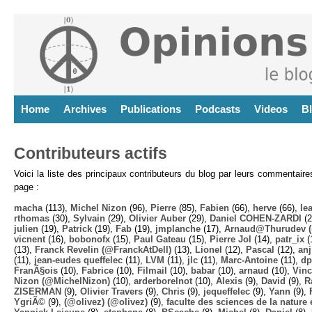
Home
Archives
Publications
Podcasts
Videos
B
Contributeurs actifs
Voici la liste des principaux contributeurs du blog par leurs commentair
page :
macha
(113),
Michel Nizon
(96),
Pierre
(85),
Fabien
(66),
herve
(66),
lea
rthomas
(30),
Sylvain
(29),
Olivier Auber
(29),
Daniel COHEN-ZARDI
(2
julien
(19),
Patrick
(19),
Fab
(19),
jmplanche
(17),
Arnaud@Thurudev (
vicnent
(16),
bobonofx
(15),
Paul Gateau
(15),
Pierre Jol
(14),
patr_ix
(
(13),
Franck Revelin (@FranckAtDell)
(13),
Lionel
(12),
Pascal
(12),
anj
(11),
jean-eudes queffelec
(11),
LVM
(11),
jlc
(11),
Marc-Antoine
(11),
dp
FranÃ§ois
(10),
Fabrice
(10),
Filmail
(10),
babar
(10),
arnaud
(10),
Vinc
Nizon (@MichelNizon)
(10),
arderborelnot
(10),
Alexis
(9),
David
(9),
R
ZISERMAN
(9),
Olivier Travers
(9),
Chris
(9),
jequeffelec
(9),
Yann
(9),
YgriÃ©
(9),
(@olivez) (@olivez)
(9),
faculte des sciences de la nature e