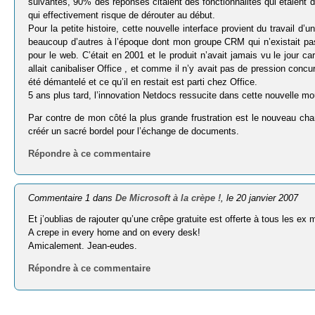
suivantes, 90% des réponses citaient des fonctionnalités qui étaient
qui effectivement risque de dérouter au début.
Pour la petite histoire, cette nouvelle interface provient du travail d
beaucoup d’autres à l’époque dont mon groupe CRM qui n’existait pas
pour le web. C’était en 2001 et le produit n’avait jamais vu le jour c
allait canibaliser Office , et comme il n’y avait pas de pression concu
été démantelé et ce qu’il en restait est parti chez Office.
5 ans plus tard, l’innovation Netdocs ressucite dans cette nouvelle mo
Par contre de mon côté la plus grande frustration est le nouveau chan
créér un sacré bordel pour l’échange de documents.
Répondre à ce commentaire
Commentaire 1 dans
De Microsoft à la crèpe !
, le 20 janvier 2007
Et j’oublias de rajouter qu’une crêpe gratuite est offerte à tous les 
A crepe in every home and on every desk!
Amicalement. Jean-eudes.
Répondre à ce commentaire