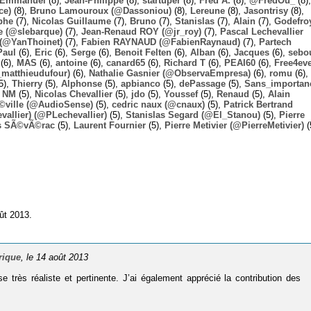
Emmanuel
(8),
Jean-Philippe
(8),
startuper
(8),
Fred A.
(8),
@FredOu_
(8),
ce)
(8),
Bruno Lamouroux (@Dassoniou)
(8),
Lereune
(8),
Jasontrisy
(8),
phe
(7),
Nicolas Guillaume
(7),
Bruno
(7),
Stanislas
(7),
Alain
(7),
Godefro
 (@slebarque)
(7),
Jean-Renaud ROY (@jr_roy)
(7),
Pascal Lechevallier
(@YanThoinet)
(7),
Fabien RAYNAUD (@FabienRaynaud)
(7),
Partech
Paul
(6),
Eric
(6),
Serge
(6),
Benoit Felten
(6),
Alban
(6),
Jacques
(6),
sebo
(6),
MAS
(6),
antoine
(6),
canard65
(6),
Richard T
(6),
PEAI60
(6),
Free4ev
_matthieudufour)
(6),
Nathalie Gasnier (@ObservaEmpresa)
(6),
romu
(6),
5),
Thierry
(5),
Alphonse
(5),
apbianco
(5),
dePassage
(5),
Sans_importan
,
NM
(5),
Nicolas Chevallier
(5),
jdo
(5),
Youssef
(5),
Renaud
(5),
Alain
Ã©ville (@AudioSense)
(5),
cedric naux (@cnaux)
(5),
Patrick Bertrand
allier) (@PLechevallier)
(5),
Stanislas Segard (@El_Stanou)
(5),
Pierre
s SÃ©vÃ©rac
(5),
Laurent Fournier
(5),
Pierre Metivier (@PierreMetivier)
(
ût 2013.
rique
, le 14 août 2013
se très réaliste et pertinente. J’ai également apprécié la contribution des