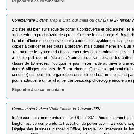
Répondre à ce commentaire
Commentaire 3 dans
Trop d’Etat, oui mais où ça? (2)
, le 27 février 
2 pistes qui bien sûr risque de porter à controverse et déclancher les 
-augmenter la productivité des profs. Comme le disait déja S.Royal dan
Le nbre d’heures de cours et absoluement incroyablement bas pour un
copies à corriger et ses cours à préparer, mais quand meme il y a un
-restructurer le système du financement des écoles primaires privés. P
a l’ecole pulbique et l’école privé primaire qui se tire dans les pat
classe de 10 élèves. Pourquoi ne pas limiter l’aide au privé à une 
dans 6 villages distants de 5 km chacun. Que ceux qui souhaitent m
conduite( qui peut etre organisé en desserte de bus) ne me parait pa
pour s’attaquer à un tel chantier car beaucoup d’idéologie encore bien
Répondre à ce commentaire
Commentaire 2 dans
Vista Fiesta
, le 4 février 2007
Intéressant tes commentaires sur Office2007. Paradoxalement je t
longtemps. Je comprends ta frustration de power user mais ces chang
l’équipe des business planner d’Office, lorsque l’on interrogait la b