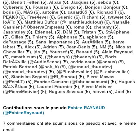
(6),
Benoit Felten
(6),
Alban
(6),
Jacques
(6),
sebou
(6),
Cybereric
(6),
Poussah
(6),
Energo
(6),
Bonjour Bonjour
(6),
boris
(6),
MAS
(6),
antoine
(6),
canard65
(6),
Richard T
(6),
PEAI60
(6),
Free4ever
(6),
Guerric
(6),
Richard
(6),
tvtweet
(6),
loÃ¯c
(6),
Matthieu Dufour (@_matthieudufour)
(6),
Nathalie
Gasnier (@ObservaEmpresa)
(6),
romu
(6),
cheramy
(6),
Jasontrisy
(6),
EtienneL
(5),
DJM
(5),
Tristan
(5),
StÃ©phane
(5),
Gilles
(5),
Thierry
(5),
Alphonse
(5),
apbianco
(5),
dePassage
(5),
Sans_importance
(5),
AurÃ©lien
(5),
herve
lebret
(5),
Alex
(5),
Adrien
(5),
Jean-Denis
(5),
NM
(5),
Nicolas
Chevallier
(5),
jdo
(5),
Youssef
(5),
Renaud
(5),
Alain Raynaud
(5),
mmathieum
(5),
(@bvanryb) (@bvanryb)
(5),
Boris
DefrÃ©ville (@AudioSense)
(5),
cedric naux (@cnaux)
(5),
Patrick Bertrand (@pck_b)
(5),
(@arnaud_thurudev)
(@arnaud_thurudev)
(5),
(@PLechevallier) (@PLechevallier)
(5),
Stanislas Segard (@El_Stanou)
(5),
Pierre Mawas
(@PemLT)
(5),
Fabrice Camurat (@fabricecamurat)
(5),
Hugues
SÃ©vÃ©rac
(5),
Laurent Fournier
(5),
Pierre Metivier
(@PierreMetivier)
(5),
Hugues Severac
(5),
hervet
(5),
Joel
(5)
Contributions sous le pseudo
Fabien RAYNAUD
(@FabienRaynaud)
7 commentaires ont été soumis sous ce pseudo et avec le même
email.