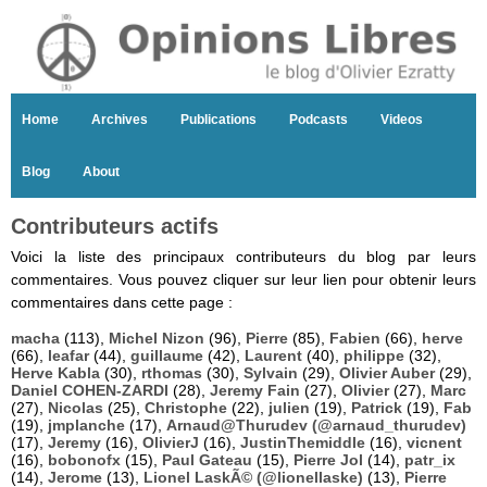
Home
Archives
Publications
Podcasts
Videos
Blog
About
Contributeurs actifs
Voici la liste des principaux contributeurs du blog par leurs
commentaires. Vous pouvez cliquer sur leur lien pour obtenir leurs
commentaires dans cette page :
macha
(113),
Michel Nizon
(96),
Pierre
(85),
Fabien
(66),
herve
(66),
leafar
(44),
guillaume
(42),
Laurent
(40),
philippe
(32),
Herve Kabla
(30),
rthomas
(30),
Sylvain
(29),
Olivier Auber
(29),
Daniel COHEN-ZARDI
(28),
Jeremy Fain
(27),
Olivier
(27),
Marc
(27),
Nicolas
(25),
Christophe
(22),
julien
(19),
Patrick
(19),
Fab
(19),
jmplanche
(17),
Arnaud@Thurudev (@arnaud_thurudev)
(17),
Jeremy
(16),
OlivierJ
(16),
JustinThemiddle
(16),
vicnent
(16),
bobonofx
(15),
Paul Gateau
(15),
Pierre Jol
(14),
patr_ix
(14),
Jerome
(13),
Lionel LaskÃ© (@lionellaske)
(13),
Pierre