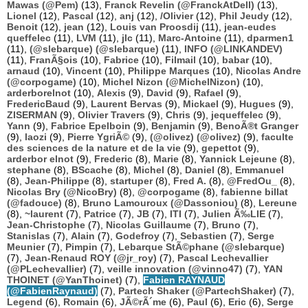
Mawas (@Pem)
(13),
Franck Revelin (@FranckAtDell)
(13),
Lionel
(12),
Pascal
(12),
anj
(12),
/Olivier
(12),
Phil Jeudy
(12),
Benoit
(12),
jean
(12),
Louis van Proosdij
(11),
jean-eudes
queffelec
(11),
LVM
(11),
jlc
(11),
Marc-Antoine
(11),
dparmen1
(11),
(@slebarque) (@slebarque)
(11),
INFO (@LINKANDEV)
(11),
FranÃ§ois
(10),
Fabrice
(10),
Filmail
(10),
babar
(10),
arnaud
(10),
Vincent
(10),
Philippe Marques
(10),
Nicolas Andre
(@corpogame)
(10),
Michel Nizon (@MichelNizon)
(10),
arderborelnot
(10),
Alexis
(9),
David
(9),
Rafael
(9),
FredericBaud
(9),
Laurent Bervas
(9),
Mickael
(9),
Hugues
(9),
ZISERMAN
(9),
Olivier Travers
(9),
Chris
(9),
jequeffelec
(9),
Yann
(9),
Fabrice Epelboin
(9),
Benjamin
(9),
BenoÃ®t Granger
(9),
laozi
(9),
Pierre YgriÃ©
(9),
(@olivez) (@olivez)
(9),
faculte
des sciences de la nature et de la vie
(9),
gepettot
(9),
arderbor elnot
(9),
Frederic
(8),
Marie
(8),
Yannick Lejeune
(8),
stephane
(8),
BScache
(8),
Michel
(8),
Daniel
(8),
Emmanuel
(8),
Jean-Philippe
(8),
startuper
(8),
Fred A.
(8),
@FredOu_
(8),
Nicolas Bry (@NicoBry)
(8),
@corpogame
(8),
fabienne billat
(@fadouce)
(8),
Bruno Lamouroux (@Dassoniou)
(8),
Lereune
(8),
~laurent
(7),
Patrice
(7),
JB
(7),
ITI
(7),
Julien Ã‰LIE
(7),
Jean-Christophe
(7),
Nicolas Guillaume
(7),
Bruno
(7),
Stanislas
(7),
Alain
(7),
Godefroy
(7),
Sebastien
(7),
Serge
Meunier
(7),
Pimpin
(7),
Lebarque StÃ©phane (@slebarque)
(7),
Jean-Renaud ROY (@jr_roy)
(7),
Pascal Lechevallier
(@PLechevallier)
(7),
veille innovation (@vinno47)
(7),
YAN
THOINET (@YanThoinet)
(7),
Fabien RAYNAUD
(@FabienRaynaud)
(7),
Partech Shaker (@PartechShaker)
(7),
Legend
(6),
Romain
(6),
JÃ©rÃ´me
(6),
Paul
(6),
Eric
(6),
Serge