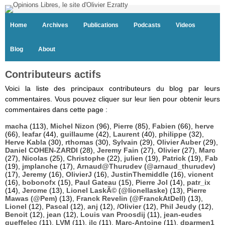
Home
Archives
Publications
Podcasts
Videos
Blog
About
Contributeurs actifs
Voici la liste des principaux contributeurs du blog par leurs
commentaires. Vous pouvez cliquer sur leur lien pour obtenir leurs
commentaires dans cette page :
macha
(113),
Michel Nizon
(96),
Pierre
(85),
Fabien
(66),
herve
(66),
leafar
(44),
guillaume
(42),
Laurent
(40),
philippe
(32),
Herve Kabla
(30),
rthomas
(30),
Sylvain
(29),
Olivier Auber
(29),
Daniel COHEN-ZARDI
(28),
Jeremy Fain
(27),
Olivier
(27),
Marc
(27),
Nicolas
(25),
Christophe
(22),
julien
(19),
Patrick
(19),
Fab
(19),
jmplanche
(17),
Arnaud@Thurudev (@arnaud_thurudev)
(17),
Jeremy
(16),
OlivierJ
(16),
JustinThemiddle
(16),
vicnent
(16),
bobonofx
(15),
Paul Gateau
(15),
Pierre Jol
(14),
patr_ix
(14),
Jerome
(13),
Lionel LaskÃ© (@lionellaske)
(13),
Pierre
Mawas (@Pem)
(13),
Franck Revelin (@FranckAtDell)
(13),
Lionel
(12),
Pascal
(12),
anj
(12),
/Olivier
(12),
Phil Jeudy
(12),
Benoit
(12),
jean
(12),
Louis van Proosdij
(11),
jean-eudes
queffelec
(11),
LVM
(11),
jlc
(11),
Marc-Antoine
(11),
dparmen1