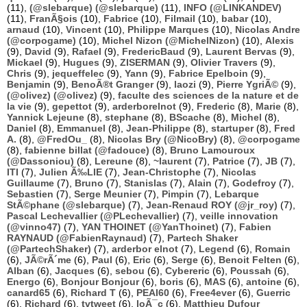
(11),
(@slebarque) (@slebarque)
(11),
INFO (@LINKANDEV)
(11),
FranÃ§ois
(10),
Fabrice
(10),
Filmail
(10),
babar
(10),
arnaud
(10),
Vincent
(10),
Philippe Marques
(10),
Nicolas Andre
(@corpogame)
(10),
Michel Nizon (@MichelNizon)
(10),
Alexis
(9),
David
(9),
Rafael
(9),
FredericBaud
(9),
Laurent Bervas
(9),
Mickael
(9),
Hugues
(9),
ZISERMAN
(9),
Olivier Travers
(9),
Chris
(9),
jequeffelec
(9),
Yann
(9),
Fabrice Epelboin
(9),
Benjamin
(9),
BenoÃ®t Granger
(9),
laozi
(9),
Pierre YgriÃ©
(9),
(@olivez) (@olivez)
(9),
faculte des sciences de la nature et de
la vie
(9),
gepettot
(9),
arderborelnot
(9),
Frederic
(8),
Marie
(8),
Yannick Lejeune
(8),
stephane
(8),
BScache
(8),
Michel
(8),
Daniel
(8),
Emmanuel
(8),
Jean-Philippe
(8),
startuper
(8),
Fred
A.
(8),
@FredOu_
(8),
Nicolas Bry (@NicoBry)
(8),
@corpogame
(8),
fabienne billat (@fadouce)
(8),
Bruno Lamouroux
(@Dassoniou)
(8),
Lereune
(8),
~laurent
(7),
Patrice
(7),
JB
(7),
ITI
(7),
Julien Ã‰LIE
(7),
Jean-Christophe
(7),
Nicolas
Guillaume
(7),
Bruno
(7),
Stanislas
(7),
Alain
(7),
Godefroy
(7),
Sebastien
(7),
Serge Meunier
(7),
Pimpin
(7),
Lebarque
StÃ©phane (@slebarque)
(7),
Jean-Renaud ROY (@jr_roy)
(7),
Pascal Lechevallier (@PLechevallier)
(7),
veille innovation
(@vinno47)
(7),
YAN THOINET (@YanThoinet)
(7),
Fabien
RAYNAUD (@FabienRaynaud)
(7),
Partech Shaker
(@PartechShaker)
(7),
arderbor elnot
(7),
Legend
(6),
Romain
(6),
JÃ©rÃ´me
(6),
Paul
(6),
Eric
(6),
Serge
(6),
Benoit Felten
(6),
Alban
(6),
Jacques
(6),
sebou
(6),
Cybereric
(6),
Poussah
(6),
Energo
(6),
Bonjour Bonjour
(6),
boris
(6),
MAS
(6),
antoine
(6),
canard65
(6),
Richard T
(6),
PEAI60
(6),
Free4ever
(6),
Guerric
(6),
Richard
(6),
tvtweet
(6),
loÃ¯c
(6),
Matthieu Dufour