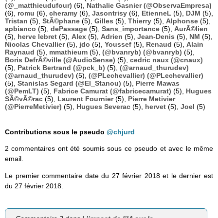
(@_matthieudufour)
(6),
Nathalie Gasnier (@ObservaEmpresa)
(6),
romu
(6),
cheramy
(6),
Jasontrisy
(6),
EtienneL
(5),
DJM
(5),
Tristan
(5),
StÃ©phane
(5),
Gilles
(5),
Thierry
(5),
Alphonse
(5),
apbianco
(5),
dePassage
(5),
Sans_importance
(5),
AurÃ©lien
(5),
herve lebret
(5),
Alex
(5),
Adrien
(5),
Jean-Denis
(5),
NM
(5),
Nicolas Chevallier
(5),
jdo
(5),
Youssef
(5),
Renaud
(5),
Alain
Raynaud
(5),
mmathieum
(5),
(@bvanryb) (@bvanryb)
(5),
Boris DefrÃ©ville (@AudioSense)
(5),
cedric naux (@cnaux)
(5),
Patrick Bertrand (@pck_b)
(5),
(@arnaud_thurudev)
(@arnaud_thurudev)
(5),
(@PLechevallier) (@PLechevallier)
(5),
Stanislas Segard (@El_Stanou)
(5),
Pierre Mawas
(@PemLT)
(5),
Fabrice Camurat (@fabricecamurat)
(5),
Hugues
SÃ©vÃ©rac
(5),
Laurent Fournier
(5),
Pierre Metivier
(@PierreMetivier)
(5),
Hugues Severac
(5),
hervet
(5),
Joel
(5)
Contributions sous le pseudo
@chjurd
2 commentaires ont été soumis sous ce pseudo et avec le même
email.
Le premier commentaire date du 27 février 2018 et le dernier est
du 27 février 2018.