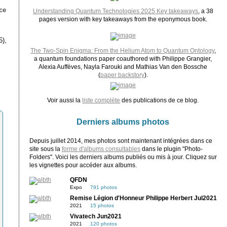
ce
Understanding Quantum Technologies 2025 Key takeaways
, a 38
pages version with key takeaways from the eponymous book.
5),
The Two-Spin Enigma: From the Helium Atom to Quantum Ontology
,
a quantum foundations paper coauthored with Philippe Grangier,
Alexia Auffèves, Nayla Farouki and Mathias Van den Bossche
(
paper backstory
).
Voir aussi la
liste complète
des publications de ce blog.
Derniers albums photos
Depuis juillet 2014, mes photos sont maintenant intégrées dans ce
site sous la
forme d'albums consultables
dans le plugin "Photo-
Folders". Voici les derniers albums publiés ou mis à jour. Cliquez sur
les vignettes pour accéder aux albums.
QFDN
Expo
791 photos
Remise Légion d'Honneur Philippe Herbert Jul2021
2021
15 photos
Vivatech Jun2021
2021
120 photos