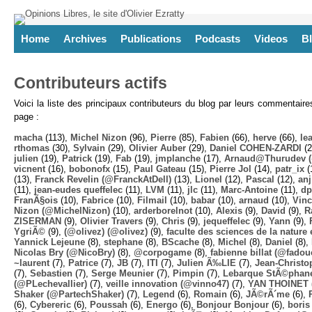
Home
Archives
Publications
Podcasts
Videos
B
Contributeurs actifs
Voici la liste des principaux contributeurs du blog par leurs commentair
page :
macha
(113),
Michel Nizon
(96),
Pierre
(85),
Fabien
(66),
herve
(66),
lea
rthomas
(30),
Sylvain
(29),
Olivier Auber
(29),
Daniel COHEN-ZARDI
(2
julien
(19),
Patrick
(19),
Fab
(19),
jmplanche
(17),
Arnaud@Thurudev (
vicnent
(16),
bobonofx
(15),
Paul Gateau
(15),
Pierre Jol
(14),
patr_ix
(
(13),
Franck Revelin (@FranckAtDell)
(13),
Lionel
(12),
Pascal
(12),
anj
(11),
jean-eudes queffelec
(11),
LVM
(11),
jlc
(11),
Marc-Antoine
(11),
dp
FranÃ§ois
(10),
Fabrice
(10),
Filmail
(10),
babar
(10),
arnaud
(10),
Vinc
Nizon (@MichelNizon)
(10),
arderborelnot
(10),
Alexis
(9),
David
(9),
R
ZISERMAN
(9),
Olivier Travers
(9),
Chris
(9),
jequeffelec
(9),
Yann
(9),
YgriÃ©
(9),
(@olivez) (@olivez)
(9),
faculte des sciences de la nature e
Yannick Lejeune
(8),
stephane
(8),
BScache
(8),
Michel
(8),
Daniel
(8),
Nicolas Bry (@NicoBry)
(8),
@corpogame
(8),
fabienne billat (@fadou
~laurent
(7),
Patrice
(7),
JB
(7),
ITI
(7),
Julien Ã‰LIE
(7),
Jean-Christo
(7),
Sebastien
(7),
Serge Meunier
(7),
Pimpin
(7),
Lebarque StÃ©phane
(@PLechevallier)
(7),
veille innovation (@vinno47)
(7),
YAN THOINET 
Shaker (@PartechShaker)
(7),
Legend
(6),
Romain
(6),
JÃ©rÃ´me
(6),
(6),
Cybereric
(6),
Poussah
(6),
Energo
(6),
Bonjour Bonjour
(6),
boris