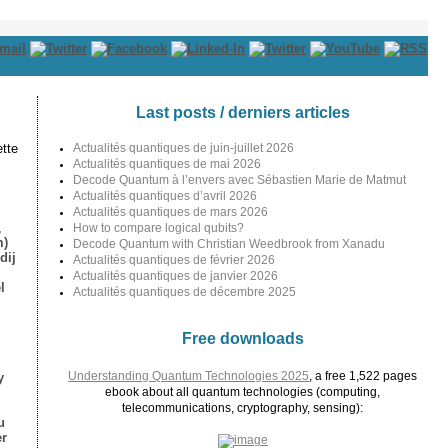
Last posts / derniers articles
tte
Actualités quantiques de juin-juillet 2026
Actualités quantiques de mai 2026
Decode Quantum à l’envers avec Sébastien Marie de Matmut
Actualités quantiques d’avril 2026
Actualités quantiques de mars 2026
,
How to compare logical qubits?
m)
Decode Quantum with Christian Weedbrook from Xanadu
dij
Actualités quantiques de février 2026
Actualités quantiques de janvier 2026
l
Actualités quantiques de décembre 2025
Free downloads
Understanding Quantum Technologies 2025
, a free 1,522 pages
y
ebook about all quantum technologies (computing,
telecommunications, cryptography, sensing):
u
er