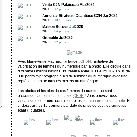
Visite C2N Palaiseau Mar2021
2021
17 photos
Annonce Stratégie Quantique C2N Jan2021
2021
137 photos
Maison Bergès Jul2020
2020
54 photos
Grenoble Jul2020
2020
22 photos
Avec Marie-Anne Magnac, j'ai lancé
#QFDN
, l'initiative de
valorisation de femmes du numérique par la photo. Elle circule dans
différentes manifestations. J'ai réalisé entre 2011 et mi 2023 plus de
800 portraits photographiques de femmes du numérique avec une
représentation de tous les métiers du numérique.
Les photos et les bios de ces femmes du numérique sont
présentées au complet sur le site
QFDN
! Vous pouvez aussi
visualiser les derniers portraits publiés sur
mon propre site photo
. Et
ci-dessous, les 16 derniers par date de prise de vue, les vignettes
étant cliquables.