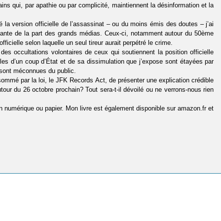
ins qui, par apathie ou par complicité, maintiennent la désinformation et la
.
é la version officielle de l’assassinat – ou du moins émis des doutes – j’ai
onnante de la part des grands médias. Ceux-ci, notamment autour du 50ème
icielle selon laquelle un seul tireur aurait perpétré le crime.
s occultations volontaires de ceux qui soutiennent la position officielle
bles d’un coup d’État et de sa dissimulation que j’expose sont étayées par
t sont méconnues du public.
mmé par la loi, le JFK Records Act, de présenter une explication crédible
tour du 26 octobre prochain? Tout sera-t-il dévoilé ou ne verrons-nous rien
n numérique ou papier. Mon livre est également disponible sur amazon.fr et