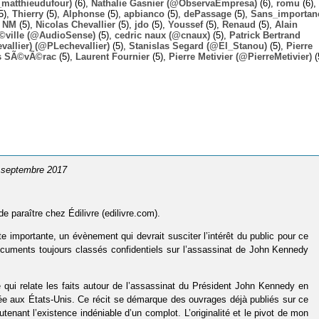
_matthieudufour)
(6),
Nathalie Gasnier (@ObservaEmpresa)
(6),
romu
(6),
5),
Thierry
(5),
Alphonse
(5),
apbianco
(5),
dePassage
(5),
Sans_importan
,
NM
(5),
Nicolas Chevallier
(5),
jdo
(5),
Youssef
(5),
Renaud
(5),
Alain
Ã©ville (@AudioSense)
(5),
cedric naux (@cnaux)
(5),
Patrick Bertrand
allier) (@PLechevallier)
(5),
Stanislas Segard (@El_Stanou)
(5),
Pierre
s SÃ©vÃ©rac
(5),
Laurent Fournier
(5),
Pierre Metivier (@PierreMetivier)
(
3 septembre 2017
de paraître chez Édilivre (edilivre.com).
importante, un évènement qui devrait susciter l’intérêt du public pour ce
ocuments toujours classés confidentiels sur l’assassinat de John Kennedy
 qui relate les faits autour de l’assassinat du Président John Kennedy en
enée aux États-Unis. Ce récit se démarque des ouvrages déjà publiés sur ce
enant l’existence indéniable d’un complot. L’originalité et le pivot de mon