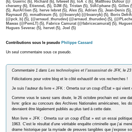
(6),
Guerric
(6),
Richard
(6),
tvtweet
(6),
loÃ¯c
(6),
Matthieu Dufour (@
cheramy
(6),
EtienneL
(5),
DJM
(5),
Tristan
(5),
StÃ©phane
(5),
Gilles
(
(5),
AurÃ©lien
(5),
herve lebret
(5),
Alex
(5),
Adrien
(5),
Jean-Denis
(5)
Raynaud
(5),
mmathieum
(5),
(@bvanryb) (@bvanryb)
(5),
Boris Defr
(@pck_b)
(5),
(@arnaud_thurudev) (@arnaud_thurudev)
(5),
(@PLechev
Mawas (@PemLT)
(5),
Fabrice Camurat (@fabricecamurat)
(5),
Hugue
Hugues Severac
(5),
hervet
(5),
Joel
(5)
Contributions sous le pseudo
Philippe Cassard
Un seul commentaire sous ce pseudo.
Commentaire 1 dans
Les technologies et l’assassinat de JFK
, le 2
Félicitations pour votre blog et le côté exhaustif de vos recherches !
Je suis l’auteur du livre « JFK : Omerta sur un coup d’État » qui vient 
Comme vous le savez sans doute, le 26 octobre prochain est une date 
livre: grâce au concours des Archives Nationales américaines, les d
devraient être légalement publiés au plus tard à cette date.
Mon livre « JFK : Omerta sur un coup d’État » est un essai politique
1963. C’est le résultat d’une véritable enquête criminelle que j’ai m
drame historique par la myriade de preuves tangibles que j’expose sout