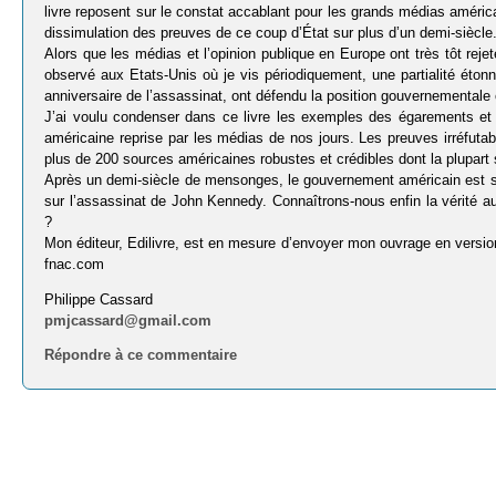
livre reposent sur le constat accablant pour les grands médias américa
dissimulation des preuves de ce coup d’État sur plus d’un demi-siècle
Alors que les médias et l’opinion publique en Europe ont très tôt rejet
observé aux Etats-Unis où je vis périodiquement, une partialité ét
anniversaire de l’assassinat, ont défendu la position gouvernementale off
J’ai voulu condenser dans ce livre les exemples des égarements et de
américaine reprise par les médias de nos jours. Les preuves irréfuta
plus de 200 sources américaines robustes et crédibles dont la plupar
Après un demi-siècle de mensonges, le gouvernement américain est so
sur l’assassinat de John Kennedy. Connaîtrons-nous enfin la vérité au
?
Mon éditeur, Edilivre, est en mesure d’envoyer mon ouvrage en versio
fnac.com
Philippe Cassard
pmjcassard@gmail.com
Répondre à ce commentaire