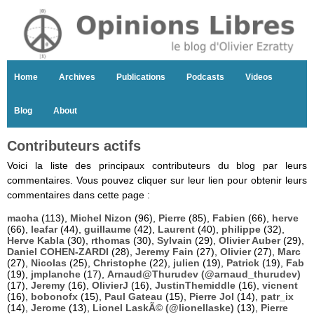
Home
Archives
Publications
Podcasts
Videos
Blog
About
Contributeurs actifs
Voici la liste des principaux contributeurs du blog par leurs
commentaires. Vous pouvez cliquer sur leur lien pour obtenir leurs
commentaires dans cette page :
macha
(113),
Michel Nizon
(96),
Pierre
(85),
Fabien
(66),
herve
(66),
leafar
(44),
guillaume
(42),
Laurent
(40),
philippe
(32),
Herve Kabla
(30),
rthomas
(30),
Sylvain
(29),
Olivier Auber
(29),
Daniel COHEN-ZARDI
(28),
Jeremy Fain
(27),
Olivier
(27),
Marc
(27),
Nicolas
(25),
Christophe
(22),
julien
(19),
Patrick
(19),
Fab
(19),
jmplanche
(17),
Arnaud@Thurudev (@arnaud_thurudev)
(17),
Jeremy
(16),
OlivierJ
(16),
JustinThemiddle
(16),
vicnent
(16),
bobonofx
(15),
Paul Gateau
(15),
Pierre Jol
(14),
patr_ix
(14),
Jerome
(13),
Lionel LaskÃ© (@lionellaske)
(13),
Pierre