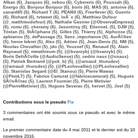
Alban
(6),
Jacques
(6),
sebou
(6),
Cybereric
(6),
Poussah
(6),
Energo
(6),
Bonjour Bonjour
(6),
boris
(6),
MAS
(6),
antoine
(6),
canard65
(6),
Richard T
(6),
PEAI60
(6),
Free4ever
(6),
Guerric
(6),
Richard
(6),
tvtweet
(6),
loÃ¯c
(6),
Matthieu Dufour
(@_matthieudufour)
(6),
Nathalie Gasnier (@ObservaEmpresa)
(6),
romu
(6),
cheramy
(6),
Jasontrisy
(6),
EtienneL
(5),
DJM
(5),
Tristan
(5),
StÃ©phane
(5),
Gilles
(5),
Thierry
(5),
Alphonse
(5),
apbianco
(5),
dePassage
(5),
Sans_importance
(5),
AurÃ©lien
(5),
herve lebret
(5),
Alex
(5),
Adrien
(5),
Jean-Denis
(5),
NM
(5),
Nicolas Chevallier
(5),
jdo
(5),
Youssef
(5),
Renaud
(5),
Alain
Raynaud
(5),
mmathieum
(5),
(@bvanryb) (@bvanryb)
(5),
Boris DefrÃ©ville (@AudioSense)
(5),
cedric naux (@cnaux)
(5),
Patrick Bertrand (@pck_b)
(5),
(@arnaud_thurudev)
(@arnaud_thurudev)
(5),
(@PLechevallier) (@PLechevallier)
(5),
Stanislas Segard (@El_Stanou)
(5),
Pierre Mawas
(@PemLT)
(5),
Fabrice Camurat (@fabricecamurat)
(5),
Hugues
SÃ©vÃ©rac
(5),
Laurent Fournier
(5),
Pierre Metivier
(@PierreMetivier)
(5),
Hugues Severac
(5),
hervet
(5),
Joel
(5)
Contributions sous le pseudo
Fix
3 commentaires ont été soumis sous ce pseudo et avec le même
email.
Le premier commentaire date du 4 mai 2011 et le dernier est du 10
novembre 2016.