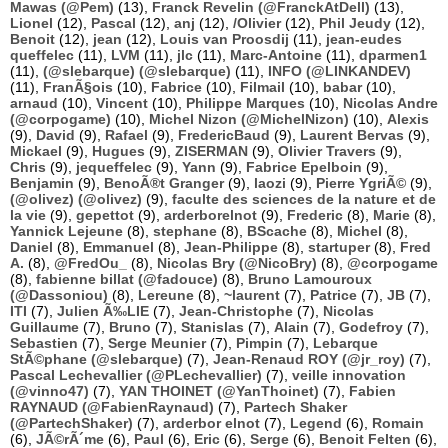
Mawas (@Pem)
(13),
Franck Revelin (@FranckAtDell)
(13),
Lionel
(12),
Pascal
(12),
anj
(12),
/Olivier
(12),
Phil Jeudy
(12),
Benoit
(12),
jean
(12),
Louis van Proosdij
(11),
jean-eudes
queffelec
(11),
LVM
(11),
jlc
(11),
Marc-Antoine
(11),
dparmen1
(11),
(@slebarque) (@slebarque)
(11),
INFO (@LINKANDEV)
(11),
FranÃ§ois
(10),
Fabrice
(10),
Filmail
(10),
babar
(10),
arnaud
(10),
Vincent
(10),
Philippe Marques
(10),
Nicolas Andre
(@corpogame)
(10),
Michel Nizon (@MichelNizon)
(10),
Alexis
(9),
David
(9),
Rafael
(9),
FredericBaud
(9),
Laurent Bervas
(9),
Mickael
(9),
Hugues
(9),
ZISERMAN
(9),
Olivier Travers
(9),
Chris
(9),
jequeffelec
(9),
Yann
(9),
Fabrice Epelboin
(9),
Benjamin
(9),
BenoÃ®t Granger
(9),
laozi
(9),
Pierre YgriÃ©
(9),
(@olivez) (@olivez)
(9),
faculte des sciences de la nature et de
la vie
(9),
gepettot
(9),
arderborelnot
(9),
Frederic
(8),
Marie
(8),
Yannick Lejeune
(8),
stephane
(8),
BScache
(8),
Michel
(8),
Daniel
(8),
Emmanuel
(8),
Jean-Philippe
(8),
startuper
(8),
Fred
A.
(8),
@FredOu_
(8),
Nicolas Bry (@NicoBry)
(8),
@corpogame
(8),
fabienne billat (@fadouce)
(8),
Bruno Lamouroux
(@Dassoniou)
(8),
Lereune
(8),
~laurent
(7),
Patrice
(7),
JB
(7),
ITI
(7),
Julien Ã‰LIE
(7),
Jean-Christophe
(7),
Nicolas
Guillaume
(7),
Bruno
(7),
Stanislas
(7),
Alain
(7),
Godefroy
(7),
Sebastien
(7),
Serge Meunier
(7),
Pimpin
(7),
Lebarque
StÃ©phane (@slebarque)
(7),
Jean-Renaud ROY (@jr_roy)
(7),
Pascal Lechevallier (@PLechevallier)
(7),
veille innovation
(@vinno47)
(7),
YAN THOINET (@YanThoinet)
(7),
Fabien
RAYNAUD (@FabienRaynaud)
(7),
Partech Shaker
(@PartechShaker)
(7),
arderbor elnot
(7),
Legend
(6),
Romain
(6),
JÃ©rÃ´me
(6),
Paul
(6),
Eric
(6),
Serge
(6),
Benoit Felten
(6),