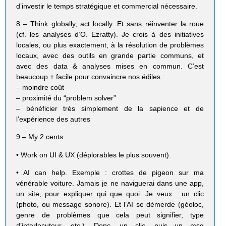
d’investir le temps stratégique et commercial nécessaire.
8 – Think globally, act locally. Et sans réinventer la roue
(cf. les analyses d’O. Ezratty). Je crois à des initiatives
locales, ou plus exactement, à la résolution de problèmes
locaux, avec des outils en grande partie communs, et
avec des data & analyses mises en commun. C’est
beaucoup + facile pour convaincre nos édiles :
– moindre coût
– proximité du “problem solver”
– bénéficier très simplement de la sapience et de
l’expérience des autres
9 – My 2 cents :
• Work on UI & UX (déplorables le plus souvent).
• AI can help. Exemple : crottes de pigeon sur ma
vénérable voiture. Jamais je ne naviguerai dans une app,
un site, pour expliquer qui que quoi. Je veux : un clic
(photo, ou message sonore). Et l’AI se démerde (géoloc,
genre de problèmes que cela peut signifier, type
d’interlocuteur, etc.). Donc, un clic, puis un msg