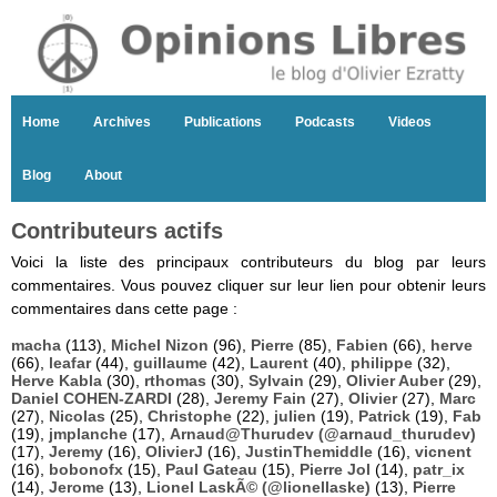
Home
Archives
Publications
Podcasts
Videos
Blog
About
Contributeurs actifs
Voici la liste des principaux contributeurs du blog par leurs
commentaires. Vous pouvez cliquer sur leur lien pour obtenir leurs
commentaires dans cette page :
macha
(113),
Michel Nizon
(96),
Pierre
(85),
Fabien
(66),
herve
(66),
leafar
(44),
guillaume
(42),
Laurent
(40),
philippe
(32),
Herve Kabla
(30),
rthomas
(30),
Sylvain
(29),
Olivier Auber
(29),
Daniel COHEN-ZARDI
(28),
Jeremy Fain
(27),
Olivier
(27),
Marc
(27),
Nicolas
(25),
Christophe
(22),
julien
(19),
Patrick
(19),
Fab
(19),
jmplanche
(17),
Arnaud@Thurudev (@arnaud_thurudev)
(17),
Jeremy
(16),
OlivierJ
(16),
JustinThemiddle
(16),
vicnent
(16),
bobonofx
(15),
Paul Gateau
(15),
Pierre Jol
(14),
patr_ix
(14),
Jerome
(13),
Lionel LaskÃ© (@lionellaske)
(13),
Pierre