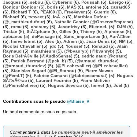
Jacques
(6),
sebou
(6),
Cybereric
(6),
Poussah
(6),
Energo
(6),
Bonjour Bonjour
(6),
boris
(6),
MAS
(6),
antoine
(6),
canard65
(6),
Richard T
(6),
PEAI60
(6),
Free4ever
(6),
Guerric
(6),
Richard
(6),
tvtweet
(6),
loÃ¯c
(6),
Matthieu Dufour
(@_matthieudufour)
(6),
Nathalie Gasnier (@ObservaEmpresa)
(6),
romu
(6),
cheramy
(6),
Jasontrisy
(6),
EtienneL
(5),
DJM
(5),
Tristan
(5),
StÃ©phane
(5),
Gilles
(5),
Thierry
(5),
Alphonse
(5),
apbianco
(5),
dePassage
(5),
Sans_importance
(5),
AurÃ©lien
(5),
herve lebret
(5),
Alex
(5),
Adrien
(5),
Jean-Denis
(5),
NM
(5),
Nicolas Chevallier
(5),
jdo
(5),
Youssef
(5),
Renaud
(5),
Alain
Raynaud
(5),
mmathieum
(5),
(@bvanryb) (@bvanryb)
(5),
Boris DefrÃ©ville (@AudioSense)
(5),
cedric naux (@cnaux)
(5),
Patrick Bertrand (@pck_b)
(5),
(@arnaud_thurudev)
(@arnaud_thurudev)
(5),
(@PLechevallier) (@PLechevallier)
(5),
Stanislas Segard (@El_Stanou)
(5),
Pierre Mawas
(@PemLT)
(5),
Fabrice Camurat (@fabricecamurat)
(5),
Hugues
SÃ©vÃ©rac
(5),
Laurent Fournier
(5),
Pierre Metivier
(@PierreMetivier)
(5),
Hugues Severac
(5),
hervet
(5),
Joel
(5)
Contributions sous le pseudo
@Blaise_V
Un seul commentaire sous ce pseudo.
Commentaire 1 dans
Le numérique peut-il améliorer les