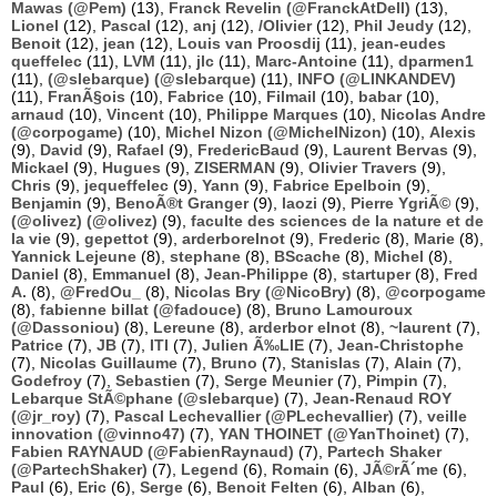
Mawas (@Pem)
(13),
Franck Revelin (@FranckAtDell)
(13),
Lionel
(12),
Pascal
(12),
anj
(12),
/Olivier
(12),
Phil Jeudy
(12),
Benoit
(12),
jean
(12),
Louis van Proosdij
(11),
jean-eudes
queffelec
(11),
LVM
(11),
jlc
(11),
Marc-Antoine
(11),
dparmen1
(11),
(@slebarque) (@slebarque)
(11),
INFO (@LINKANDEV)
(11),
FranÃ§ois
(10),
Fabrice
(10),
Filmail
(10),
babar
(10),
arnaud
(10),
Vincent
(10),
Philippe Marques
(10),
Nicolas Andre
(@corpogame)
(10),
Michel Nizon (@MichelNizon)
(10),
Alexis
(9),
David
(9),
Rafael
(9),
FredericBaud
(9),
Laurent Bervas
(9),
Mickael
(9),
Hugues
(9),
ZISERMAN
(9),
Olivier Travers
(9),
Chris
(9),
jequeffelec
(9),
Yann
(9),
Fabrice Epelboin
(9),
Benjamin
(9),
BenoÃ®t Granger
(9),
laozi
(9),
Pierre YgriÃ©
(9),
(@olivez) (@olivez)
(9),
faculte des sciences de la nature et de
la vie
(9),
gepettot
(9),
arderborelnot
(9),
Frederic
(8),
Marie
(8),
Yannick Lejeune
(8),
stephane
(8),
BScache
(8),
Michel
(8),
Daniel
(8),
Emmanuel
(8),
Jean-Philippe
(8),
startuper
(8),
Fred
A.
(8),
@FredOu_
(8),
Nicolas Bry (@NicoBry)
(8),
@corpogame
(8),
fabienne billat (@fadouce)
(8),
Bruno Lamouroux
(@Dassoniou)
(8),
Lereune
(8),
arderbor elnot
(8),
~laurent
(7),
Patrice
(7),
JB
(7),
ITI
(7),
Julien Ã‰LIE
(7),
Jean-Christophe
(7),
Nicolas Guillaume
(7),
Bruno
(7),
Stanislas
(7),
Alain
(7),
Godefroy
(7),
Sebastien
(7),
Serge Meunier
(7),
Pimpin
(7),
Lebarque StÃ©phane (@slebarque)
(7),
Jean-Renaud ROY
(@jr_roy)
(7),
Pascal Lechevallier (@PLechevallier)
(7),
veille
innovation (@vinno47)
(7),
YAN THOINET (@YanThoinet)
(7),
Fabien RAYNAUD (@FabienRaynaud)
(7),
Partech Shaker
(@PartechShaker)
(7),
Legend
(6),
Romain
(6),
JÃ©rÃ´me
(6),
Paul
(6),
Eric
(6),
Serge
(6),
Benoit Felten
(6),
Alban
(6),