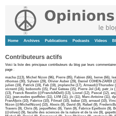
Home
Archives
Publications
Podcasts
Videos
B
Contributeurs actifs
Voici la liste des principaux contributeurs du blog par leurs commentair
page :
macha
(113),
Michel Nizon
(96),
Pierre
(85),
Fabien
(66),
herve
(66),
lea
rthomas
(30),
Sylvain
(29),
Olivier Auber
(29),
Daniel COHEN-ZARDI
(2
julien
(19),
Patrick
(19),
Fab
(19),
jmplanche
(17),
Arnaud@Thurudev (
vicnent
(16),
bobonofx
(15),
Paul Gateau
(15),
Pierre Jol
(14),
patr_ix
(
(13),
Franck Revelin (@FranckAtDell)
(13),
Lionel
(12),
Pascal
(12),
anj
(11),
jean-eudes queffelec
(11),
LVM
(11),
jlc
(11),
Marc-Antoine
(11),
dp
FranÃ§ois
(10),
Fabrice
(10),
Filmail
(10),
babar
(10),
arnaud
(10),
Vinc
Nizon (@MichelNizon)
(10),
Alexis
(9),
David
(9),
Rafael
(9),
FredericB
Travers
(9),
Chris
(9),
jequeffelec
(9),
Yann
(9),
Fabrice Epelboin
(9),
B
(@olivez)
(9),
faculte des sciences de la nature et de la vie
(9),
gepett