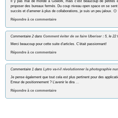
Il y pas mal de monde à Gowork, mais c’est beaucoup de petites entre
proposer des bureaux fermés. Du coup niveau open space on se sent un 
succès et d’amener à plus de collaborations, je suis un peu jaloux. 🙂
Répondre à ce commentaire
Commentaire 2 dans
Comment éviter de se faire Uberiser : 5
, le 22
Merci beaucoup pour cette suite d’articles. C’était passionnant!
Répondre à ce commentaire
Commentaire 1 dans
Lytro va-t-il révolutionner la photographie n
Je pense également que tout cela est plus pertinent pour des applicatio
Erreur de posi­tion­ne­ment ? L’avenir le dira …
Répondre à ce commentaire