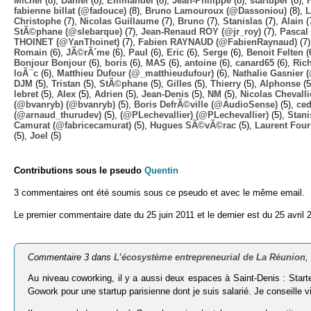
Michel
(8),
Daniel
(8),
Emmanuel
(8),
Jean-Philippe
(8),
startuper
(8),
fabienne billat (@fadouce)
(8),
Bruno Lamouroux (@Dassoniou)
(8),
L
Christophe
(7),
Nicolas Guillaume
(7),
Bruno
(7),
Stanislas
(7),
Alain
(
StÃ©phane (@slebarque)
(7),
Jean-Renaud ROY (@jr_roy)
(7),
Pascal 
THOINET (@YanThoinet)
(7),
Fabien RAYNAUD (@FabienRaynaud)
(7
Romain
(6),
JÃ©rÃ´me
(6),
Paul
(6),
Eric
(6),
Serge
(6),
Benoit Felten
(
Bonjour Bonjour
(6),
boris
(6),
MAS
(6),
antoine
(6),
canard65
(6),
Ric
loÃ¯c
(6),
Matthieu Dufour (@_matthieudufour)
(6),
Nathalie Gasnier
DJM
(5),
Tristan
(5),
StÃ©phane
(5),
Gilles
(5),
Thierry
(5),
Alphonse
(5
lebret
(5),
Alex
(5),
Adrien
(5),
Jean-Denis
(5),
NM
(5),
Nicolas Chevalli
(@bvanryb) (@bvanryb)
(5),
Boris DefrÃ©ville (@AudioSense)
(5),
ced
(@arnaud_thurudev)
(5),
(@PLechevallier) (@PLechevallier)
(5),
Stani
Camurat (@fabricecamurat)
(5),
Hugues SÃ©vÃ©rac
(5),
Laurent Four
(5),
Joel
(5)
Contributions sous le pseudo
Quentin
3 commentaires ont été soumis sous ce pseudo et avec le même email.
Le premier commentaire date du 25 juin 2011 et le dernier est du 25 avril 
Commentaire 3 dans
L’écosystème entrepreneurial de La Réunion
,
Au niveau coworking, il y a aussi deux espaces à Saint-Denis : Starte
Gowork pour une startup parisienne dont je suis salarié. Je conseille 