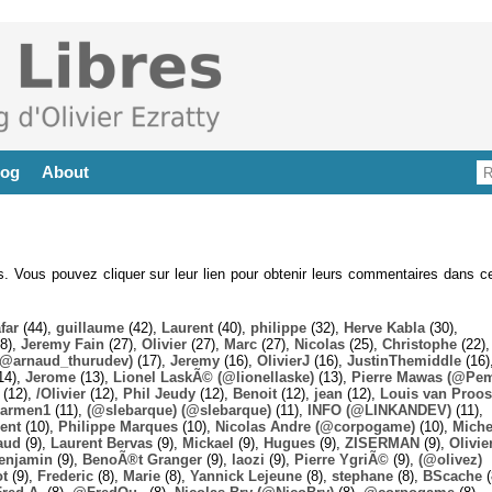
log
About
es. Vous pouvez cliquer sur leur lien pour obtenir leurs commentaires dans ce
far
(44),
guillaume
(42),
Laurent
(40),
philippe
(32),
Herve Kabla
(30),
8),
Jeremy Fain
(27),
Olivier
(27),
Marc
(27),
Nicolas
(25),
Christophe
(22),
@arnaud_thurudev)
(17),
Jeremy
(16),
OlivierJ
(16),
JustinThemiddle
(16)
14),
Jerome
(13),
Lionel LaskÃ© (@lionellaske)
(13),
Pierre Mawas (@Pe
(12),
/Olivier
(12),
Phil Jeudy
(12),
Benoit
(12),
jean
(12),
Louis van Proos
armen1
(11),
(@slebarque) (@slebarque)
(11),
INFO (@LINKANDEV)
(11),
ent
(10),
Philippe Marques
(10),
Nicolas Andre (@corpogame)
(10),
Miche
aud
(9),
Laurent Bervas
(9),
Mickael
(9),
Hugues
(9),
ZISERMAN
(9),
Olivie
enjamin
(9),
BenoÃ®t Granger
(9),
laozi
(9),
Pierre YgriÃ©
(9),
(@olivez)
ot
(9),
Frederic
(8),
Marie
(8),
Yannick Lejeune
(8),
stephane
(8),
BScache
(