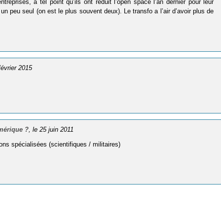
prises, à tel point qu’ils ont réduit l’open space l’an dernier pour leur
peu seul (on est le plus souvent deux). Le transfo a l’air d’avoir plus de
 février 2015
umérique ?
, le 25 juin 2011
ns spécialisées (scientifiques / militaires)