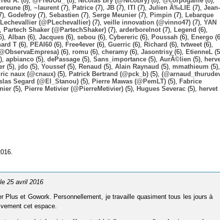
Fred A.
(8),
@FredOu_
(8),
Nicolas Bry (@NicoBry)
(8),
@corpogame
(8),
ereune
(8),
~laurent
(7),
Patrice
(7),
JB
(7),
ITI
(7),
Julien Ã‰LIE
(7),
Jean-
7),
Godefroy
(7),
Sebastien
(7),
Serge Meunier
(7),
Pimpin
(7),
Lebarque
Lechevallier (@PLechevallier)
(7),
veille innovation (@vinno47)
(7),
YAN
),
Partech Shaker (@PartechShaker)
(7),
arderborelnot
(7),
Legend
(6),
6),
Alban
(6),
Jacques
(6),
sebou
(6),
Cybereric
(6),
Poussah
(6),
Energo
(6
hard T
(6),
PEAI60
(6),
Free4ever
(6),
Guerric
(6),
Richard
(6),
tvtweet
(6),
 (@ObservaEmpresa)
(6),
romu
(6),
cheramy
(6),
Jasontrisy
(6),
EtienneL
(5
),
apbianco
(5),
dePassage
(5),
Sans_importance
(5),
AurÃ©lien
(5),
herv
er
(5),
jdo
(5),
Youssef
(5),
Renaud
(5),
Alain Raynaud
(5),
mmathieum
(5),
ric naux (@cnaux)
(5),
Patrick Bertrand (@pck_b)
(5),
(@arnaud_thurudev
slas Segard (@El_Stanou)
(5),
Pierre Mawas (@PemLT)
(5),
Fabrice
nier
(5),
Pierre Metivier (@PierreMetivier)
(5),
Hugues Severac
(5),
hervet
2016.
 le 25 avril 2016
r Plus et Gowork. Personnellement, je travaille quasiment tous les jours à
vivement cet espace.