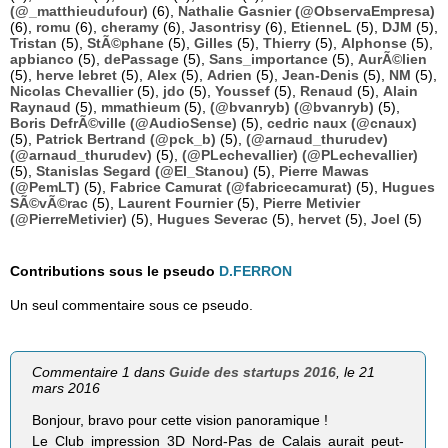
(@_matthieudufour)
(6),
Nathalie Gasnier (@ObservaEmpresa)
(6),
romu
(6),
cheramy
(6),
Jasontrisy
(6),
EtienneL
(5),
DJM
(5),
Tristan
(5),
StÃ©phane
(5),
Gilles
(5),
Thierry
(5),
Alphonse
(5),
apbianco
(5),
dePassage
(5),
Sans_importance
(5),
AurÃ©lien
(5),
herve lebret
(5),
Alex
(5),
Adrien
(5),
Jean-Denis
(5),
NM
(5),
Nicolas Chevallier
(5),
jdo
(5),
Youssef
(5),
Renaud
(5),
Alain
Raynaud
(5),
mmathieum
(5),
(@bvanryb) (@bvanryb)
(5),
Boris DefrÃ©ville (@AudioSense)
(5),
cedric naux (@cnaux)
(5),
Patrick Bertrand (@pck_b)
(5),
(@arnaud_thurudev)
(@arnaud_thurudev)
(5),
(@PLechevallier) (@PLechevallier)
(5),
Stanislas Segard (@El_Stanou)
(5),
Pierre Mawas
(@PemLT)
(5),
Fabrice Camurat (@fabricecamurat)
(5),
Hugues
SÃ©vÃ©rac
(5),
Laurent Fournier
(5),
Pierre Metivier
(@PierreMetivier)
(5),
Hugues Severac
(5),
hervet
(5),
Joel
(5)
Contributions sous le pseudo
D.FERRON
Un seul commentaire sous ce pseudo.
Commentaire 1 dans
Guide des startups 2016
, le 21
mars 2016
Bonjour, bravo pour cette vision panoramique !
Le Club impression 3D Nord-Pas de Calais aurait peut-