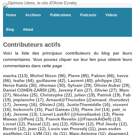
Home
Archives
Publications
Podcasts
Videos
Blog
About
Contributeurs actifs
Voici la liste des principaux contributeurs du blog par leurs
commentaires. Vous pouvez cliquer sur leur lien pour obtenir leurs
commentaires dans cette page :
macha
(113),
Michel Nizon
(96),
Pierre
(85),
Fabien
(66),
herve
(66),
leafar
(44),
guillaume
(42),
Laurent
(40),
philippe
(32),
Herve Kabla
(30),
rthomas
(30),
Sylvain
(29),
Olivier Auber
(29),
Daniel COHEN-ZARDI
(28),
Jeremy Fain
(27),
Olivier
(27),
Marc
(27),
Nicolas
(25),
Christophe
(22),
julien
(19),
Patrick
(19),
Fab
(19),
jmplanche
(17),
Arnaud@Thurudev (@arnaud_thurudev)
(17),
Jeremy
(16),
OlivierJ
(16),
JustinThemiddle
(16),
vicnent
(16),
bobonofx
(15),
Paul Gateau
(15),
Pierre Jol
(14),
patr_ix
(14),
Jerome
(13),
Lionel LaskÃ© (@lionellaske)
(13),
Pierre
Mawas (@Pem)
(13),
Franck Revelin (@FranckAtDell)
(13),
Lionel
(12),
Pascal
(12),
anj
(12),
/Olivier
(12),
Phil Jeudy
(12),
Benoit
(12),
jean
(12),
Louis van Proosdij
(11),
jean-eudes
queffelec
(11),
LVM
(11),
jlc
(11),
Marc-Antoine
(11),
dparmen1