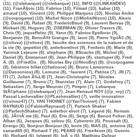
(11),
(@slebarque) (@slebarque)
(11),
INFO (@LINKANDEV)
(11),
FranÃ§ois
(10),
Fabrice
(10),
Filmail
(10),
babar
(10),
arnaud
(10),
Vincent
(10),
Philippe Marques
(10),
Nicolas Andre
(@corpogame)
(10),
Michel Nizon (@MichelNizon)
(10),
Alexis
(9),
David
(9),
Rafael
(9),
FredericBaud
(9),
Laurent Bervas
(9),
Mickael
(9),
Hugues
(9),
ZISERMAN
(9),
Olivier Travers
(9),
Chris
(9),
jequeffelec
(9),
Yann
(9),
Fabrice Epelboin
(9),
Benjamin
(9),
BenoÃ®t Granger
(9),
laozi
(9),
Pierre YgriÃ©
(9),
(@olivez) (@olivez)
(9),
faculte des sciences de la nature et de
la vie
(9),
gepettot
(9),
arderborelnot
(9),
Frederic
(8),
Marie
(8),
Yannick Lejeune
(8),
stephane
(8),
BScache
(8),
Michel
(8),
Daniel
(8),
Emmanuel
(8),
Jean-Philippe
(8),
startuper
(8),
Fred
A.
(8),
@FredOu_
(8),
Nicolas Bry (@NicoBry)
(8),
@corpogame
(8),
fabienne billat (@fadouce)
(8),
Bruno Lamouroux
(@Dassoniou)
(8),
Lereune
(8),
~laurent
(7),
Patrice
(7),
JB
(7),
ITI
(7),
Julien Ã‰LIE
(7),
Jean-Christophe
(7),
Nicolas
Guillaume
(7),
Bruno
(7),
Stanislas
(7),
Alain
(7),
Godefroy
(7),
Sebastien
(7),
Serge Meunier
(7),
Pimpin
(7),
Lebarque
StÃ©phane (@slebarque)
(7),
Jean-Renaud ROY (@jr_roy)
(7),
Pascal Lechevallier (@PLechevallier)
(7),
veille innovation
(@vinno47)
(7),
YAN THOINET (@YanThoinet)
(7),
Fabien
RAYNAUD (@FabienRaynaud)
(7),
Partech Shaker
(@PartechShaker)
(7),
arderbor elnot
(7),
Legend
(6),
Romain
(6),
JÃ©rÃ´me
(6),
Paul
(6),
Eric
(6),
Serge
(6),
Benoit Felten
(6),
Alban
(6),
Jacques
(6),
sebou
(6),
Cybereric
(6),
Poussah
(6),
Energo
(6),
Bonjour Bonjour
(6),
boris
(6),
MAS
(6),
antoine
(6),
canard65
(6),
Richard T
(6),
PEAI60
(6),
Free4ever
(6),
Guerric
(6),
Richard
(6),
tvtweet
(6),
loÃ¯c
(6),
Matthieu Dufour