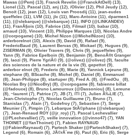
Mawas (@Pem)
(13),
Franck Revelin (@FranckAtDell)
(13),
Lionel
(12),
Pascal
(12),
anj
(12),
/Olivier
(12),
Phil Jeudy
(12),
Benoit
(12),
jean
(12),
Louis van Proosdij
(11),
jean-eudes
queffelec
(11),
LVM
(11),
jlc
(11),
Marc-Antoine
(11),
dparmen1
(11),
(@slebarque) (@slebarque)
(11),
INFO (@LINKANDEV)
(11),
FranÃ§ois
(10),
Fabrice
(10),
Filmail
(10),
babar
(10),
arnaud
(10),
Vincent
(10),
Philippe Marques
(10),
Nicolas Andre
(@corpogame)
(10),
Michel Nizon (@MichelNizon)
(10),
arderborelnot
(10),
Alexis
(9),
David
(9),
Rafael
(9),
FredericBaud
(9),
Laurent Bervas
(9),
Mickael
(9),
Hugues
(9),
ZISERMAN
(9),
Olivier Travers
(9),
Chris
(9),
jequeffelec
(9),
Yann
(9),
Fabrice Epelboin
(9),
Benjamin
(9),
BenoÃ®t Granger
(9),
laozi
(9),
Pierre YgriÃ©
(9),
(@olivez) (@olivez)
(9),
faculte
des sciences de la nature et de la vie
(9),
gepettot
(9),
arderbor elnot
(9),
Frederic
(8),
Marie
(8),
Yannick Lejeune
(8),
stephane
(8),
BScache
(8),
Michel
(8),
Daniel
(8),
Emmanuel
(8),
Jean-Philippe
(8),
startuper
(8),
Fred A.
(8),
@FredOu_
(8),
Nicolas Bry (@NicoBry)
(8),
@corpogame
(8),
fabienne billat
(@fadouce)
(8),
Bruno Lamouroux (@Dassoniou)
(8),
Lereune
(8),
~laurent
(7),
Patrice
(7),
JB
(7),
ITI
(7),
Julien Ã‰LIE
(7),
Jean-Christophe
(7),
Nicolas Guillaume
(7),
Bruno
(7),
Stanislas
(7),
Alain
(7),
Godefroy
(7),
Sebastien
(7),
Serge
Meunier
(7),
Pimpin
(7),
Lebarque StÃ©phane (@slebarque)
(7),
Jean-Renaud ROY (@jr_roy)
(7),
Pascal Lechevallier
(@PLechevallier)
(7),
veille innovation (@vinno47)
(7),
YAN
THOINET (@YanThoinet)
(7),
Fabien RAYNAUD
(@FabienRaynaud)
(7),
Partech Shaker (@PartechShaker)
(7),
Legend
(6),
Romain
(6),
JÃ©rÃ´me
(6),
Paul
(6),
Eric
(6),
Serge