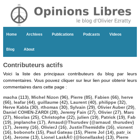
Home
Archives
Publications
Podcasts
Videos
Blog
About
Contributeurs actifs
Voici la liste des principaux contributeurs du blog par leurs
commentaires. Vous pouvez cliquer sur leur lien pour obtenir leurs
commentaires dans cette page :
macha
(113),
Michel Nizon
(96),
Pierre
(85),
Fabien
(66),
herve
(66),
leafar
(44),
guillaume
(42),
Laurent
(40),
philippe
(32),
Herve Kabla
(30),
rthomas
(30),
Sylvain
(29),
Olivier Auber
(29),
Daniel COHEN-ZARDI
(28),
Jeremy Fain
(27),
Olivier
(27),
Marc
(27),
Nicolas
(25),
Christophe
(22),
julien
(19),
Patrick
(19),
Fab
(19),
jmplanche
(17),
Arnaud@Thurudev (@arnaud_thurudev)
(17),
Jeremy
(16),
OlivierJ
(16),
JustinThemiddle
(16),
vicnent
(16),
bobonofx
(15),
Paul Gateau
(15),
Pierre Jol
(14),
patr_ix
(14),
Jerome
(13),
Lionel LaskÃ© (@lionellaske)
(13),
Pierre