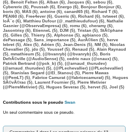
(6),
Benoit Felten
(6),
Alban
(6),
Jacques
(6),
sebou
(6),
Cybereric
(6),
Poussah
(6),
Energo
(6),
Bonjour Bonjour
(6),
boris
(6),
MAS
(6),
antoine
(6),
canard65
(6),
Richard T
(6),
PEAI60
(6),
Free4ever
(6),
Guerric
(6),
Richard
(6),
tvtweet
(6),
loÃ¯c
(6),
Matthieu Dufour (@_matthieudufour)
(6),
Nathalie
Gasnier (@ObservaEmpresa)
(6),
romu
(6),
cheramy
(6),
Jasontrisy
(6),
EtienneL
(5),
DJM
(5),
Tristan
(5),
StÃ©phane
(5),
Gilles
(5),
Thierry
(5),
Alphonse
(5),
apbianco
(5),
dePassage
(5),
Sans_importance
(5),
AurÃ©lien
(5),
herve
lebret
(5),
Alex
(5),
Adrien
(5),
Jean-Denis
(5),
NM
(5),
Nicolas
Chevallier
(5),
jdo
(5),
Youssef
(5),
Renaud
(5),
Alain Raynaud
(5),
mmathieum
(5),
(@bvanryb) (@bvanryb)
(5),
Boris
DefrÃ©ville (@AudioSense)
(5),
cedric naux (@cnaux)
(5),
Patrick Bertrand (@pck_b)
(5),
(@arnaud_thurudev)
(@arnaud_thurudev)
(5),
(@PLechevallier) (@PLechevallier)
(5),
Stanislas Segard (@El_Stanou)
(5),
Pierre Mawas
(@PemLT)
(5),
Fabrice Camurat (@fabricecamurat)
(5),
Hugues
SÃ©vÃ©rac
(5),
Laurent Fournier
(5),
Pierre Metivier
(@PierreMetivier)
(5),
Hugues Severac
(5),
hervet
(5),
Joel
(5)
Contributions sous le pseudo
Swan
Un seul commentaire sous ce pseudo.