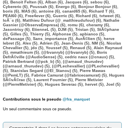
(6),
Benoit Felten
(6),
Alban
(6),
Jacques
(6),
sebou
(6),
Cybereric
(6),
Poussah
(6),
Energo
(6),
Bonjour Bonjour
(6),
boris
(6),
MAS
(6),
antoine
(6),
canard65
(6),
Richard T
(6),
PEAI60
(6),
Free4ever
(6),
Guerric
(6),
Richard
(6),
tvtweet
(6),
loÃ¯c
(6),
Matthieu Dufour (@_matthieudufour)
(6),
Nathalie
Gasnier (@ObservaEmpresa)
(6),
romu
(6),
cheramy
(6),
Jasontrisy
(6),
EtienneL
(5),
DJM
(5),
Tristan
(5),
StÃ©phane
(5),
Gilles
(5),
Thierry
(5),
Alphonse
(5),
apbianco
(5),
dePassage
(5),
Sans_importance
(5),
AurÃ©lien
(5),
herve
lebret
(5),
Alex
(5),
Adrien
(5),
Jean-Denis
(5),
NM
(5),
Nicolas
Chevallier
(5),
jdo
(5),
Youssef
(5),
Renaud
(5),
Alain Raynaud
(5),
mmathieum
(5),
(@bvanryb) (@bvanryb)
(5),
Boris
DefrÃ©ville (@AudioSense)
(5),
cedric naux (@cnaux)
(5),
Patrick Bertrand (@pck_b)
(5),
(@arnaud_thurudev)
(@arnaud_thurudev)
(5),
(@PLechevallier) (@PLechevallier)
(5),
Stanislas Segard (@El_Stanou)
(5),
Pierre Mawas
(@PemLT)
(5),
Fabrice Camurat (@fabricecamurat)
(5),
Hugues
SÃ©vÃ©rac
(5),
Laurent Fournier
(5),
Pierre Metivier
(@PierreMetivier)
(5),
Hugues Severac
(5),
hervet
(5),
Joel
(5)
Contributions sous le pseudo
@fra_marquet
Un seul commentaire sous ce pseudo.