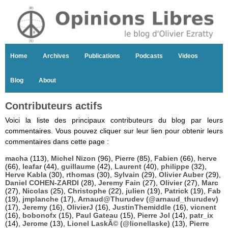
Home
Archives
Publications
Podcasts
Videos
Blog
About
Contributeurs actifs
Voici la liste des principaux contributeurs du blog par leurs
commentaires. Vous pouvez cliquer sur leur lien pour obtenir leurs
commentaires dans cette page :
macha
(113),
Michel Nizon
(96),
Pierre
(85),
Fabien
(66),
herve
(66),
leafar
(44),
guillaume
(42),
Laurent
(40),
philippe
(32),
Herve Kabla
(30),
rthomas
(30),
Sylvain
(29),
Olivier Auber
(29),
Daniel COHEN-ZARDI
(28),
Jeremy Fain
(27),
Olivier
(27),
Marc
(27),
Nicolas
(25),
Christophe
(22),
julien
(19),
Patrick
(19),
Fab
(19),
jmplanche
(17),
Arnaud@Thurudev (@arnaud_thurudev)
(17),
Jeremy
(16),
OlivierJ
(16),
JustinThemiddle
(16),
vicnent
(16),
bobonofx
(15),
Paul Gateau
(15),
Pierre Jol
(14),
patr_ix
(14),
Jerome
(13),
Lionel LaskÃ© (@lionellaske)
(13),
Pierre