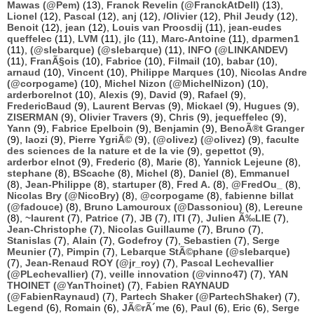
Mawas (@Pem)
(13),
Franck Revelin (@FranckAtDell)
(13),
Lionel
(12),
Pascal
(12),
anj
(12),
/Olivier
(12),
Phil Jeudy
(12),
Benoit
(12),
jean
(12),
Louis van Proosdij
(11),
jean-eudes
queffelec
(11),
LVM
(11),
jlc
(11),
Marc-Antoine
(11),
dparmen1
(11),
(@slebarque) (@slebarque)
(11),
INFO (@LINKANDEV)
(11),
FranÃ§ois
(10),
Fabrice
(10),
Filmail
(10),
babar
(10),
arnaud
(10),
Vincent
(10),
Philippe Marques
(10),
Nicolas Andre
(@corpogame)
(10),
Michel Nizon (@MichelNizon)
(10),
arderborelnot
(10),
Alexis
(9),
David
(9),
Rafael
(9),
FredericBaud
(9),
Laurent Bervas
(9),
Mickael
(9),
Hugues
(9),
ZISERMAN
(9),
Olivier Travers
(9),
Chris
(9),
jequeffelec
(9),
Yann
(9),
Fabrice Epelboin
(9),
Benjamin
(9),
BenoÃ®t Granger
(9),
laozi
(9),
Pierre YgriÃ©
(9),
(@olivez) (@olivez)
(9),
faculte
des sciences de la nature et de la vie
(9),
gepettot
(9),
arderbor elnot
(9),
Frederic
(8),
Marie
(8),
Yannick Lejeune
(8),
stephane
(8),
BScache
(8),
Michel
(8),
Daniel
(8),
Emmanuel
(8),
Jean-Philippe
(8),
startuper
(8),
Fred A.
(8),
@FredOu_
(8),
Nicolas Bry (@NicoBry)
(8),
@corpogame
(8),
fabienne billat
(@fadouce)
(8),
Bruno Lamouroux (@Dassoniou)
(8),
Lereune
(8),
~laurent
(7),
Patrice
(7),
JB
(7),
ITI
(7),
Julien Ã‰LIE
(7),
Jean-Christophe
(7),
Nicolas Guillaume
(7),
Bruno
(7),
Stanislas
(7),
Alain
(7),
Godefroy
(7),
Sebastien
(7),
Serge
Meunier
(7),
Pimpin
(7),
Lebarque StÃ©phane (@slebarque)
(7),
Jean-Renaud ROY (@jr_roy)
(7),
Pascal Lechevallier
(@PLechevallier)
(7),
veille innovation (@vinno47)
(7),
YAN
THOINET (@YanThoinet)
(7),
Fabien RAYNAUD
(@FabienRaynaud)
(7),
Partech Shaker (@PartechShaker)
(7),
Legend
(6),
Romain
(6),
JÃ©rÃ´me
(6),
Paul
(6),
Eric
(6),
Serge