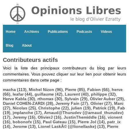
Home
Archives
Publications
Podcasts
Videos
Blog
About
Contributeurs actifs
Voici la liste des principaux contributeurs du blog par leurs
commentaires. Vous pouvez cliquer sur leur lien pour obtenir leurs
commentaires dans cette page :
macha
(113),
Michel Nizon
(96),
Pierre
(85),
Fabien
(66),
herve
(66),
leafar
(44),
guillaume
(42),
Laurent
(40),
philippe
(32),
Herve Kabla
(30),
rthomas
(30),
Sylvain
(29),
Olivier Auber
(29),
Daniel COHEN-ZARDI
(28),
Jeremy Fain
(27),
Olivier
(27),
Marc
(27),
Nicolas
(25),
Christophe
(22),
julien
(19),
Patrick
(19),
Fab
(19),
jmplanche
(17),
Arnaud@Thurudev (@arnaud_thurudev)
(17),
Jeremy
(16),
OlivierJ
(16),
JustinThemiddle
(16),
vicnent
(16),
bobonofx
(15),
Paul Gateau
(15),
Pierre Jol
(14),
patr_ix
(14),
Jerome
(13),
Lionel LaskÃ© (@lionellaske)
(13),
Pierre