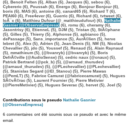
(6),
Benoit Felten
(6),
Alban
(6),
Jacques
(6),
sebou
(6),
Cybereric
(6),
Poussah
(6),
Energo
(6),
Bonjour Bonjour
(6),
boris
(6),
MAS
(6),
antoine
(6),
canard65
(6),
Richard T
(6),
PEAI60
(6),
Free4ever
(6),
Guerric
(6),
Richard
(6),
tvtweet
(6),
loÃ¯c
(6),
Matthieu Dufour (@_matthieudufour)
(6),
Nathalie
Gasnier (@ObservaEmpresa)
(6),
romu
(6),
cheramy
(6),
Jasontrisy
(6),
EtienneL
(5),
DJM
(5),
Tristan
(5),
StÃ©phane
(5),
Gilles
(5),
Thierry
(5),
Alphonse
(5),
apbianco
(5),
dePassage
(5),
Sans_importance
(5),
AurÃ©lien
(5),
herve
lebret
(5),
Alex
(5),
Adrien
(5),
Jean-Denis
(5),
NM
(5),
Nicolas
Chevallier
(5),
jdo
(5),
Youssef
(5),
Renaud
(5),
Alain Raynaud
(5),
mmathieum
(5),
(@bvanryb) (@bvanryb)
(5),
Boris
DefrÃ©ville (@AudioSense)
(5),
cedric naux (@cnaux)
(5),
Patrick Bertrand (@pck_b)
(5),
(@arnaud_thurudev)
(@arnaud_thurudev)
(5),
(@PLechevallier) (@PLechevallier)
(5),
Stanislas Segard (@El_Stanou)
(5),
Pierre Mawas
(@PemLT)
(5),
Fabrice Camurat (@fabricecamurat)
(5),
Hugues
SÃ©vÃ©rac
(5),
Laurent Fournier
(5),
Pierre Metivier
(@PierreMetivier)
(5),
Hugues Severac
(5),
hervet
(5),
Joel
(5)
Contributions sous le pseudo
Nathalie Gasnier
(@ObservaEmpresa)
6 commentaires ont été soumis sous ce pseudo et avec le même
email.