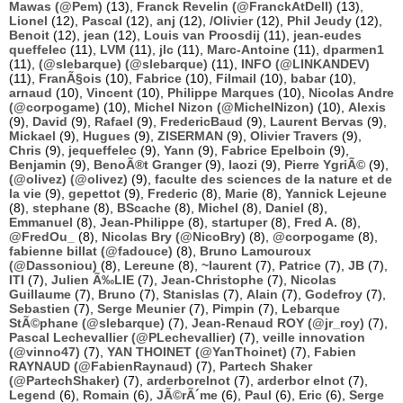
Mawas (@Pem)
(13),
Franck Revelin (@FranckAtDell)
(13),
Lionel
(12),
Pascal
(12),
anj
(12),
/Olivier
(12),
Phil Jeudy
(12),
Benoit
(12),
jean
(12),
Louis van Proosdij
(11),
jean-eudes
queffelec
(11),
LVM
(11),
jlc
(11),
Marc-Antoine
(11),
dparmen1
(11),
(@slebarque) (@slebarque)
(11),
INFO (@LINKANDEV)
(11),
FranÃ§ois
(10),
Fabrice
(10),
Filmail
(10),
babar
(10),
arnaud
(10),
Vincent
(10),
Philippe Marques
(10),
Nicolas Andre
(@corpogame)
(10),
Michel Nizon (@MichelNizon)
(10),
Alexis
(9),
David
(9),
Rafael
(9),
FredericBaud
(9),
Laurent Bervas
(9),
Mickael
(9),
Hugues
(9),
ZISERMAN
(9),
Olivier Travers
(9),
Chris
(9),
jequeffelec
(9),
Yann
(9),
Fabrice Epelboin
(9),
Benjamin
(9),
BenoÃ®t Granger
(9),
laozi
(9),
Pierre YgriÃ©
(9),
(@olivez) (@olivez)
(9),
faculte des sciences de la nature et de
la vie
(9),
gepettot
(9),
Frederic
(8),
Marie
(8),
Yannick Lejeune
(8),
stephane
(8),
BScache
(8),
Michel
(8),
Daniel
(8),
Emmanuel
(8),
Jean-Philippe
(8),
startuper
(8),
Fred A.
(8),
@FredOu_
(8),
Nicolas Bry (@NicoBry)
(8),
@corpogame
(8),
fabienne billat (@fadouce)
(8),
Bruno Lamouroux
(@Dassoniou)
(8),
Lereune
(8),
~laurent
(7),
Patrice
(7),
JB
(7),
ITI
(7),
Julien Ã‰LIE
(7),
Jean-Christophe
(7),
Nicolas
Guillaume
(7),
Bruno
(7),
Stanislas
(7),
Alain
(7),
Godefroy
(7),
Sebastien
(7),
Serge Meunier
(7),
Pimpin
(7),
Lebarque
StÃ©phane (@slebarque)
(7),
Jean-Renaud ROY (@jr_roy)
(7),
Pascal Lechevallier (@PLechevallier)
(7),
veille innovation
(@vinno47)
(7),
YAN THOINET (@YanThoinet)
(7),
Fabien
RAYNAUD (@FabienRaynaud)
(7),
Partech Shaker
(@PartechShaker)
(7),
arderborelnot
(7),
arderbor elnot
(7),
Legend
(6),
Romain
(6),
JÃ©rÃ´me
(6),
Paul
(6),
Eric
(6),
Serge