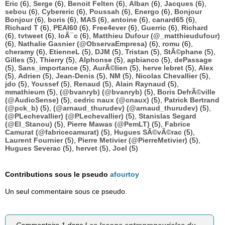
Eric
(6),
Serge
(6),
Benoit Felten
(6),
Alban
(6),
Jacques
(6),
sebou
(6),
Cybereric
(6),
Poussah
(6),
Energo
(6),
Bonjour
Bonjour
(6),
boris
(6),
MAS
(6),
antoine
(6),
canard65
(6),
Richard T
(6),
PEAI60
(6),
Free4ever
(6),
Guerric
(6),
Richard
(6),
tvtweet
(6),
loÃ¯c
(6),
Matthieu Dufour (@_matthieudufour)
(6),
Nathalie Gasnier (@ObservaEmpresa)
(6),
romu
(6),
cheramy
(6),
EtienneL
(5),
DJM
(5),
Tristan
(5),
StÃ©phane
(5),
Gilles
(5),
Thierry
(5),
Alphonse
(5),
apbianco
(5),
dePassage
(5),
Sans_importance
(5),
AurÃ©lien
(5),
herve lebret
(5),
Alex
(5),
Adrien
(5),
Jean-Denis
(5),
NM
(5),
Nicolas Chevallier
(5),
jdo
(5),
Youssef
(5),
Renaud
(5),
Alain Raynaud
(5),
mmathieum
(5),
(@bvanryb) (@bvanryb)
(5),
Boris DefrÃ©ville
(@AudioSense)
(5),
cedric naux (@cnaux)
(5),
Patrick Bertrand
(@pck_b)
(5),
(@arnaud_thurudev) (@arnaud_thurudev)
(5),
(@PLechevallier) (@PLechevallier)
(5),
Stanislas Segard
(@El_Stanou)
(5),
Pierre Mawas (@PemLT)
(5),
Fabrice
Camurat (@fabricecamurat)
(5),
Hugues SÃ©vÃ©rac
(5),
Laurent Fournier
(5),
Pierre Metivier (@PierreMetivier)
(5),
Hugues Severac
(5),
hervet
(5),
Joel
(5)
Contributions sous le pseudo
afourtoy
Un seul commentaire sous ce pseudo.