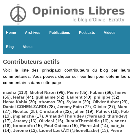
Home
Archives
Publications
Podcasts
Videos
Blog
About
Contributeurs actifs
Voici la liste des principaux contributeurs du blog par leurs
commentaires. Vous pouvez cliquer sur leur lien pour obtenir leurs
commentaires dans cette page :
macha
(113),
Michel Nizon
(96),
Pierre
(85),
Fabien
(66),
herve
(66),
leafar
(44),
guillaume
(42),
Laurent
(40),
philippe
(32),
Herve Kabla
(30),
rthomas
(30),
Sylvain
(29),
Olivier Auber
(29),
Daniel COHEN-ZARDI
(28),
Jeremy Fain
(27),
Olivier
(27),
Marc
(27),
Nicolas
(25),
Christophe
(22),
julien
(19),
Patrick
(19),
Fab
(19),
jmplanche
(17),
Arnaud@Thurudev (@arnaud_thurudev)
(17),
Jeremy
(16),
OlivierJ
(16),
JustinThemiddle
(16),
vicnent
(16),
bobonofx
(15),
Paul Gateau
(15),
Pierre Jol
(14),
patr_ix
(14),
Jerome
(13),
Lionel LaskÃ© (@lionellaske)
(13),
Pierre