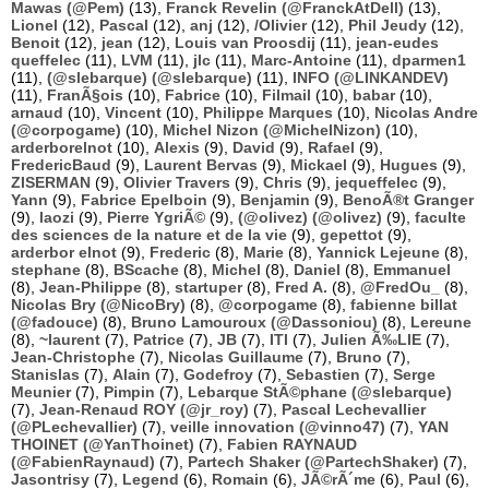
Mawas (@Pem)
(13),
Franck Revelin (@FranckAtDell)
(13),
Lionel
(12),
Pascal
(12),
anj
(12),
/Olivier
(12),
Phil Jeudy
(12),
Benoit
(12),
jean
(12),
Louis van Proosdij
(11),
jean-eudes
queffelec
(11),
LVM
(11),
jlc
(11),
Marc-Antoine
(11),
dparmen1
(11),
(@slebarque) (@slebarque)
(11),
INFO (@LINKANDEV)
(11),
FranÃ§ois
(10),
Fabrice
(10),
Filmail
(10),
babar
(10),
arnaud
(10),
Vincent
(10),
Philippe Marques
(10),
Nicolas Andre
(@corpogame)
(10),
Michel Nizon (@MichelNizon)
(10),
arderborelnot
(10),
Alexis
(9),
David
(9),
Rafael
(9),
FredericBaud
(9),
Laurent Bervas
(9),
Mickael
(9),
Hugues
(9),
ZISERMAN
(9),
Olivier Travers
(9),
Chris
(9),
jequeffelec
(9),
Yann
(9),
Fabrice Epelboin
(9),
Benjamin
(9),
BenoÃ®t Granger
(9),
laozi
(9),
Pierre YgriÃ©
(9),
(@olivez) (@olivez)
(9),
faculte
des sciences de la nature et de la vie
(9),
gepettot
(9),
arderbor elnot
(9),
Frederic
(8),
Marie
(8),
Yannick Lejeune
(8),
stephane
(8),
BScache
(8),
Michel
(8),
Daniel
(8),
Emmanuel
(8),
Jean-Philippe
(8),
startuper
(8),
Fred A.
(8),
@FredOu_
(8),
Nicolas Bry (@NicoBry)
(8),
@corpogame
(8),
fabienne billat
(@fadouce)
(8),
Bruno Lamouroux (@Dassoniou)
(8),
Lereune
(8),
~laurent
(7),
Patrice
(7),
JB
(7),
ITI
(7),
Julien Ã‰LIE
(7),
Jean-Christophe
(7),
Nicolas Guillaume
(7),
Bruno
(7),
Stanislas
(7),
Alain
(7),
Godefroy
(7),
Sebastien
(7),
Serge
Meunier
(7),
Pimpin
(7),
Lebarque StÃ©phane (@slebarque)
(7),
Jean-Renaud ROY (@jr_roy)
(7),
Pascal Lechevallier
(@PLechevallier)
(7),
veille innovation (@vinno47)
(7),
YAN
THOINET (@YanThoinet)
(7),
Fabien RAYNAUD
(@FabienRaynaud)
(7),
Partech Shaker (@PartechShaker)
(7),
Jasontrisy
(7),
Legend
(6),
Romain
(6),
JÃ©rÃ´me
(6),
Paul
(6),