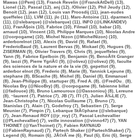
Mawas (@Pem)
(13),
Franck Revelin (@FranckAtDell)
(13),
Lionel
(12),
Pascal
(12),
anj
(12),
/Olivier
(12),
Phil Jeudy
(12),
Benoit
(12),
jean
(12),
Louis van Proosdij
(11),
jean-eudes
queffelec
(11),
LVM
(11),
jlc
(11),
Marc-Antoine
(11),
dparmen1
(11),
(@slebarque) (@slebarque)
(11),
INFO (@LINKANDEV)
(11),
FranÃ§ois
(10),
Fabrice
(10),
Filmail
(10),
babar
(10),
arnaud
(10),
Vincent
(10),
Philippe Marques
(10),
Nicolas Andre
(@corpogame)
(10),
Michel Nizon (@MichelNizon)
(10),
arderborelnot
(10),
Alexis
(9),
David
(9),
Rafael
(9),
FredericBaud
(9),
Laurent Bervas
(9),
Mickael
(9),
Hugues
(9),
ZISERMAN
(9),
Olivier Travers
(9),
Chris
(9),
jequeffelec
(9),
Yann
(9),
Fabrice Epelboin
(9),
Benjamin
(9),
BenoÃ®t Granger
(9),
laozi
(9),
Pierre YgriÃ©
(9),
(@olivez) (@olivez)
(9),
faculte
des sciences de la nature et de la vie
(9),
gepettot
(9),
arderbor elnot
(9),
Frederic
(8),
Marie
(8),
Yannick Lejeune
(8),
stephane
(8),
BScache
(8),
Michel
(8),
Daniel
(8),
Emmanuel
(8),
Jean-Philippe
(8),
startuper
(8),
Fred A.
(8),
@FredOu_
(8),
Nicolas Bry (@NicoBry)
(8),
@corpogame
(8),
fabienne billat
(@fadouce)
(8),
Bruno Lamouroux (@Dassoniou)
(8),
Lereune
(8),
~laurent
(7),
Patrice
(7),
JB
(7),
ITI
(7),
Julien Ã‰LIE
(7),
Jean-Christophe
(7),
Nicolas Guillaume
(7),
Bruno
(7),
Stanislas
(7),
Alain
(7),
Godefroy
(7),
Sebastien
(7),
Serge
Meunier
(7),
Pimpin
(7),
Lebarque StÃ©phane (@slebarque)
(7),
Jean-Renaud ROY (@jr_roy)
(7),
Pascal Lechevallier
(@PLechevallier)
(7),
veille innovation (@vinno47)
(7),
YAN
THOINET (@YanThoinet)
(7),
Fabien RAYNAUD
(@FabienRaynaud)
(7),
Partech Shaker (@PartechShaker)
(7),
Legend
(6),
Romain
(6),
JÃ©rÃ´me
(6),
Paul
(6),
Eric
(6),
Serge