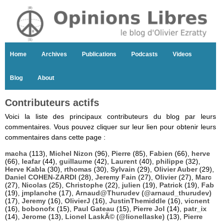
Home
Archives
Publications
Podcasts
Videos
Blog
About
Contributeurs actifs
Voici la liste des principaux contributeurs du blog par leurs
commentaires. Vous pouvez cliquer sur leur lien pour obtenir leurs
commentaires dans cette page :
macha
(113),
Michel Nizon
(96),
Pierre
(85),
Fabien
(66),
herve
(66),
leafar
(44),
guillaume
(42),
Laurent
(40),
philippe
(32),
Herve Kabla
(30),
rthomas
(30),
Sylvain
(29),
Olivier Auber
(29),
Daniel COHEN-ZARDI
(28),
Jeremy Fain
(27),
Olivier
(27),
Marc
(27),
Nicolas
(25),
Christophe
(22),
julien
(19),
Patrick
(19),
Fab
(19),
jmplanche
(17),
Arnaud@Thurudev (@arnaud_thurudev)
(17),
Jeremy
(16),
OlivierJ
(16),
JustinThemiddle
(16),
vicnent
(16),
bobonofx
(15),
Paul Gateau
(15),
Pierre Jol
(14),
patr_ix
(14),
Jerome
(13),
Lionel LaskÃ© (@lionellaske)
(13),
Pierre