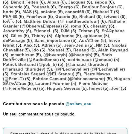
(6),
Benoit Felten
(6),
Alban
(6),
Jacques
(6),
sebou
(6),
Cybereric
(6),
Poussah
(6),
Energo
(6),
Bonjour Bonjour
(6),
boris
(6),
MAS
(6),
antoine
(6),
canard65
(6),
Richard T
(6),
PEAI60
(6),
Free4ever
(6),
Guerric
(6),
Richard
(6),
tvtweet
(6),
loÃ¯c
(6),
Matthieu Dufour (@_matthieudufour)
(6),
Nathalie
Gasnier (@ObservaEmpresa)
(6),
romu
(6),
cheramy
(6),
Jasontrisy
(6),
EtienneL
(5),
DJM
(5),
Tristan
(5),
StÃ©phane
(5),
Gilles
(5),
Thierry
(5),
Alphonse
(5),
apbianco
(5),
dePassage
(5),
Sans_importance
(5),
AurÃ©lien
(5),
herve
lebret
(5),
Alex
(5),
Adrien
(5),
Jean-Denis
(5),
NM
(5),
Nicolas
Chevallier
(5),
jdo
(5),
Youssef
(5),
Renaud
(5),
Alain Raynaud
(5),
mmathieum
(5),
(@bvanryb) (@bvanryb)
(5),
Boris
DefrÃ©ville (@AudioSense)
(5),
cedric naux (@cnaux)
(5),
Patrick Bertrand (@pck_b)
(5),
(@arnaud_thurudev)
(@arnaud_thurudev)
(5),
(@PLechevallier) (@PLechevallier)
(5),
Stanislas Segard (@El_Stanou)
(5),
Pierre Mawas
(@PemLT)
(5),
Fabrice Camurat (@fabricecamurat)
(5),
Hugues
SÃ©vÃ©rac
(5),
Laurent Fournier
(5),
Pierre Metivier
(@PierreMetivier)
(5),
Hugues Severac
(5),
hervet
(5),
Joel
(5)
Contributions sous le pseudo
@aslam_asu
Un seul commentaire sous ce pseudo.