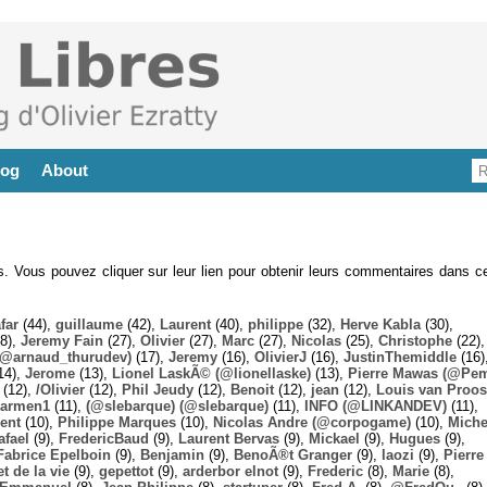
log
About
es. Vous pouvez cliquer sur leur lien pour obtenir leurs commentaires dans ce
far
(44),
guillaume
(42),
Laurent
(40),
philippe
(32),
Herve Kabla
(30),
8),
Jeremy Fain
(27),
Olivier
(27),
Marc
(27),
Nicolas
(25),
Christophe
(22),
@arnaud_thurudev)
(17),
Jeremy
(16),
OlivierJ
(16),
JustinThemiddle
(16)
14),
Jerome
(13),
Lionel LaskÃ© (@lionellaske)
(13),
Pierre Mawas (@Pe
(12),
/Olivier
(12),
Phil Jeudy
(12),
Benoit
(12),
jean
(12),
Louis van Proos
armen1
(11),
(@slebarque) (@slebarque)
(11),
INFO (@LINKANDEV)
(11),
ent
(10),
Philippe Marques
(10),
Nicolas Andre (@corpogame)
(10),
Miche
afael
(9),
FredericBaud
(9),
Laurent Bervas
(9),
Mickael
(9),
Hugues
(9),
Fabrice Epelboin
(9),
Benjamin
(9),
BenoÃ®t Granger
(9),
laozi
(9),
Pierre
t de la vie
(9),
gepettot
(9),
arderbor elnot
(9),
Frederic
(8),
Marie
(8),