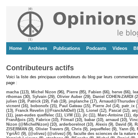
Home
Archives
Publications
Podcasts
Videos
B
Contributeurs actifs
Voici la liste des principaux contributeurs du blog par leurs commentair
page :
macha
(113),
Michel Nizon
(96),
Pierre
(85),
Fabien
(66),
herve
(66),
lea
rthomas
(30),
Sylvain
(29),
Olivier Auber
(29),
Daniel COHEN-ZARDI
(2
julien
(19),
Patrick
(19),
Fab
(19),
jmplanche
(17),
Arnaud@Thurudev (
vicnent
(16),
bobonofx
(15),
Paul Gateau
(15),
Pierre Jol
(14),
patr_ix
(
(13),
Franck Revelin (@FranckAtDell)
(13),
Lionel
(12),
Pascal
(12),
anj
(11),
jean-eudes queffelec
(11),
LVM
(11),
jlc
(11),
Marc-Antoine
(11),
dp
FranÃ§ois
(10),
Fabrice
(10),
Filmail
(10),
babar
(10),
arnaud
(10),
Vinc
Nizon (@MichelNizon)
(10),
arderborelnot
(10),
Alexis
(9),
David
(9),
R
ZISERMAN
(9),
Olivier Travers
(9),
Chris
(9),
jequeffelec
(9),
Yann
(9),
YgriÃ©
(9),
(@olivez) (@olivez)
(9),
faculte des sciences de la nature e