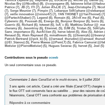
Yannick Lejeune
(8),
stephane
(8),
BScache
(8),
Michel
(8),
Daniel
(8),
Nicolas Bry (@NicoBry)
(8),
@corpogame
(8),
fabienne billat (@fadou
Patrice
(7),
JB
(7),
ITI
(7),
Julien Ã‰LIE
(7),
Jean-Christophe
(7),
Nico
(7),
Serge Meunier
(7),
Pimpin
(7),
Lebarque StÃ©phane (@slebarque
(7),
veille innovation (@vinno47)
(7),
YAN THOINET (@YanThoinet)
(7
(@PartechShaker)
(7),
Legend
(6),
Romain
(6),
JÃ©rÃ´me
(6),
Paul
(6)
Cybereric
(6),
Poussah
(6),
Energo
(6),
Bonjour Bonjour
(6),
boris
(6)
Guerric
(6),
Richard
(6),
tvtweet
(6),
loÃ¯c
(6),
Matthieu Dufour (@_mat
cheramy
(6),
Jasontrisy
(6),
EtienneL
(5),
DJM
(5),
Tristan
(5),
StÃ©ph
Sans_importance
(5),
AurÃ©lien
(5),
herve lebret
(5),
Alex
(5),
Adrien
(
Renaud
(5),
Alain Raynaud
(5),
mmathieum
(5),
(@bvanryb) (@bvanry
Patrick Bertrand (@pck_b)
(5),
(@arnaud_thurudev) (@arnaud_thurud
(@El_Stanou)
(5),
Pierre Mawas (@PemLT)
(5),
Fabrice Camurat (@fa
Metivier (@PierreMetivier)
(5),
Hugues Severac
(5),
hervet
(5),
Joel
(5)
Contributions sous le pseudo
ocweb
Un seul commentaire sous ce pseudo.
Commentaire 1 dans
CanalSat et le multi-écrans
, le 5 juillet 2014
3 ans après cet article, Canal a créé une filiale (Canal OTT) chargée
le flux OTT soit conservés face au satellite … pour des raisons de coû
Néanmoins, Canal OTT sera confronté aux problèmes de priorisation d
Répondre à ce commentaire