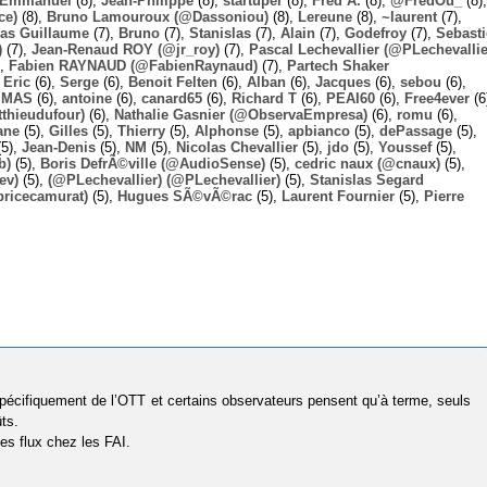
Emmanuel
(8),
Jean-Philippe
(8),
startuper
(8),
Fred A.
(8),
@FredOu_
(8),
ce)
(8),
Bruno Lamouroux (@Dassoniou)
(8),
Lereune
(8),
~laurent
(7),
las Guillaume
(7),
Bruno
(7),
Stanislas
(7),
Alain
(7),
Godefroy
(7),
Sebast
)
(7),
Jean-Renaud ROY (@jr_roy)
(7),
Pascal Lechevallier (@PLechevallie
),
Fabien RAYNAUD (@FabienRaynaud)
(7),
Partech Shaker
,
Eric
(6),
Serge
(6),
Benoit Felten
(6),
Alban
(6),
Jacques
(6),
sebou
(6),
,
MAS
(6),
antoine
(6),
canard65
(6),
Richard T
(6),
PEAI60
(6),
Free4ever
(6
thieudufour)
(6),
Nathalie Gasnier (@ObservaEmpresa)
(6),
romu
(6),
ane
(5),
Gilles
(5),
Thierry
(5),
Alphonse
(5),
apbianco
(5),
dePassage
(5),
5),
Jean-Denis
(5),
NM
(5),
Nicolas Chevallier
(5),
jdo
(5),
Youssef
(5),
b)
(5),
Boris DefrÃ©ville (@AudioSense)
(5),
cedric naux (@cnaux)
(5),
ev)
(5),
(@PLechevallier) (@PLechevallier)
(5),
Stanislas Segard
bricecamurat)
(5),
Hugues SÃ©vÃ©rac
(5),
Laurent Fournier
(5),
Pierre
 spécifiquement de l’OTT et certains observateurs pensent qu’à terme, seuls
ts.
es flux chez les FAI.