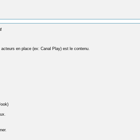
4
es acteurs en place (ex: Canal Play) est le contenu.
Jook)
eux.
ner.