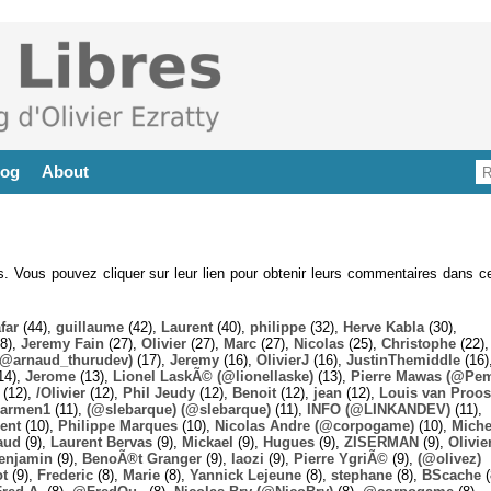
log
About
es. Vous pouvez cliquer sur leur lien pour obtenir leurs commentaires dans ce
far
(44),
guillaume
(42),
Laurent
(40),
philippe
(32),
Herve Kabla
(30),
8),
Jeremy Fain
(27),
Olivier
(27),
Marc
(27),
Nicolas
(25),
Christophe
(22),
@arnaud_thurudev)
(17),
Jeremy
(16),
OlivierJ
(16),
JustinThemiddle
(16)
14),
Jerome
(13),
Lionel LaskÃ© (@lionellaske)
(13),
Pierre Mawas (@Pe
(12),
/Olivier
(12),
Phil Jeudy
(12),
Benoit
(12),
jean
(12),
Louis van Proos
armen1
(11),
(@slebarque) (@slebarque)
(11),
INFO (@LINKANDEV)
(11),
ent
(10),
Philippe Marques
(10),
Nicolas Andre (@corpogame)
(10),
Miche
aud
(9),
Laurent Bervas
(9),
Mickael
(9),
Hugues
(9),
ZISERMAN
(9),
Olivie
enjamin
(9),
BenoÃ®t Granger
(9),
laozi
(9),
Pierre YgriÃ©
(9),
(@olivez)
ot
(9),
Frederic
(8),
Marie
(8),
Yannick Lejeune
(8),
stephane
(8),
BScache
(