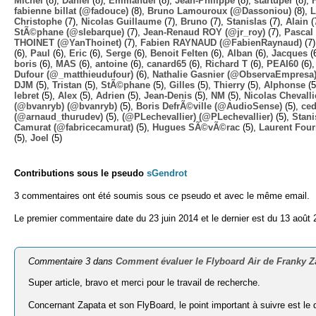
Michel
(8),
Daniel
(8),
Emmanuel
(8),
Jean-Philippe
(8),
startuper
(8),
fabienne billat (@fadouce)
(8),
Bruno Lamouroux (@Dassoniou)
(8),
L
Christophe
(7),
Nicolas Guillaume
(7),
Bruno
(7),
Stanislas
(7),
Alain
(
StÃ©phane (@slebarque)
(7),
Jean-Renaud ROY (@jr_roy)
(7),
Pascal 
THOINET (@YanThoinet)
(7),
Fabien RAYNAUD (@FabienRaynaud)
(7
(6),
Paul
(6),
Eric
(6),
Serge
(6),
Benoit Felten
(6),
Alban
(6),
Jacques
(
boris
(6),
MAS
(6),
antoine
(6),
canard65
(6),
Richard T
(6),
PEAI60
(6)
Dufour (@_matthieudufour)
(6),
Nathalie Gasnier (@ObservaEmpresa
DJM
(5),
Tristan
(5),
StÃ©phane
(5),
Gilles
(5),
Thierry
(5),
Alphonse
(5
lebret
(5),
Alex
(5),
Adrien
(5),
Jean-Denis
(5),
NM
(5),
Nicolas Chevalli
(@bvanryb) (@bvanryb)
(5),
Boris DefrÃ©ville (@AudioSense)
(5),
ced
(@arnaud_thurudev)
(5),
(@PLechevallier) (@PLechevallier)
(5),
Stani
Camurat (@fabricecamurat)
(5),
Hugues SÃ©vÃ©rac
(5),
Laurent Four
(5),
Joel
(5)
Contributions sous le pseudo
sGendrot
3 commentaires ont été soumis sous ce pseudo et avec le même email.
Le premier commentaire date du 23 juin 2014 et le dernier est du 13 août 
Commentaire 3 dans
Comment évaluer le Flyboard Air de Franky Z
Super article, bravo et merci pour le travail de recherche.
Concernant Zapata et son FlyBoard, le point important à suivre est le