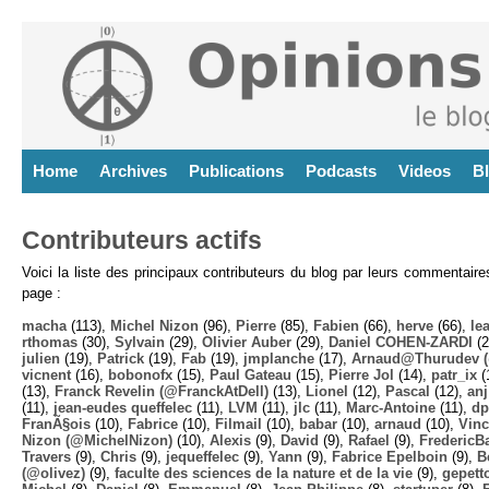
Home
Archives
Publications
Podcasts
Videos
B
Contributeurs actifs
Voici la liste des principaux contributeurs du blog par leurs commentair
page :
macha
(113),
Michel Nizon
(96),
Pierre
(85),
Fabien
(66),
herve
(66),
lea
rthomas
(30),
Sylvain
(29),
Olivier Auber
(29),
Daniel COHEN-ZARDI
(2
julien
(19),
Patrick
(19),
Fab
(19),
jmplanche
(17),
Arnaud@Thurudev (
vicnent
(16),
bobonofx
(15),
Paul Gateau
(15),
Pierre Jol
(14),
patr_ix
(
(13),
Franck Revelin (@FranckAtDell)
(13),
Lionel
(12),
Pascal
(12),
anj
(11),
jean-eudes queffelec
(11),
LVM
(11),
jlc
(11),
Marc-Antoine
(11),
dp
FranÃ§ois
(10),
Fabrice
(10),
Filmail
(10),
babar
(10),
arnaud
(10),
Vinc
Nizon (@MichelNizon)
(10),
Alexis
(9),
David
(9),
Rafael
(9),
FredericB
Travers
(9),
Chris
(9),
jequeffelec
(9),
Yann
(9),
Fabrice Epelboin
(9),
B
(@olivez)
(9),
faculte des sciences de la nature et de la vie
(9),
gepett