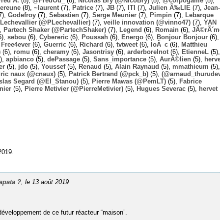
Fred A.
(8),
@FredOu_
(8),
Nicolas Bry (@NicoBry)
(8),
@corpogame
(8),
ereune
(8),
~laurent
(7),
Patrice
(7),
JB
(7),
ITI
(7),
Julien Ã‰LIE
(7),
Jean-
7),
Godefroy
(7),
Sebastien
(7),
Serge Meunier
(7),
Pimpin
(7),
Lebarque
Lechevallier (@PLechevallier)
(7),
veille innovation (@vinno47)
(7),
YAN
),
Partech Shaker (@PartechShaker)
(7),
Legend
(6),
Romain
(6),
JÃ©rÃ´m
6),
sebou
(6),
Cybereric
(6),
Poussah
(6),
Energo
(6),
Bonjour Bonjour
(6),
,
Free4ever
(6),
Guerric
(6),
Richard
(6),
tvtweet
(6),
loÃ¯c
(6),
Matthieu
)
(6),
romu
(6),
cheramy
(6),
Jasontrisy
(6),
arderborelnot
(6),
EtienneL
(5),
),
apbianco
(5),
dePassage
(5),
Sans_importance
(5),
AurÃ©lien
(5),
herv
er
(5),
jdo
(5),
Youssef
(5),
Renaud
(5),
Alain Raynaud
(5),
mmathieum
(5),
ric naux (@cnaux)
(5),
Patrick Bertrand (@pck_b)
(5),
(@arnaud_thurudev
slas Segard (@El_Stanou)
(5),
Pierre Mawas (@PemLT)
(5),
Fabrice
nier
(5),
Pierre Metivier (@PierreMetivier)
(5),
Hugues Severac
(5),
hervet
2019.
apata ?
, le 13 août 2019
 développement de ce futur réacteur “maison”.