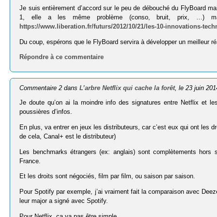
Je suis entièrement d’accord sur le peu de débouché du FlyBoard mais 
1, elle a les même problème (conso, bruit, prix, …) mai
https://www.liberation.fr/futurs/2012/10/21/les-10-innovations-tec
Du coup, espérons que le FlyBoard servira à développer un meilleur ré
Répondre à ce commentaire
Commentaire 2 dans
L’arbre Netflix qui cache la forêt
, le 23 juin 201
Je doute qu’on ai la moindre info des signatures entre Netflix et l
poussières d’infos.
En plus, va entrer en jeux les distributeurs, car c’est eux qui ont les
de cela, Canal+ est le distributeur)
Les benchmarks étrangers (ex: anglais) sont complètements hors suj
France.
Et les droits sont négociés, film par film, ou saison par saison.
Pour Spotify par exemple, j’ai vraiment fait la comparaison avec Deezer
leur major a signé avec Spotify.
Pour Netflix, ça va pas être simple …