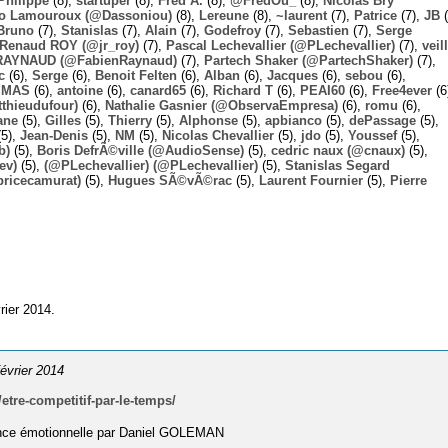
Philippe
(8),
startuper
(8),
Fred A.
(8),
@FredOu_
(8),
Nicolas Bry
o Lamouroux (@Dassoniou)
(8),
Lereune
(8),
~laurent
(7),
Patrice
(7),
JB
(
Bruno
(7),
Stanislas
(7),
Alain
(7),
Godefroy
(7),
Sebastien
(7),
Serge
-Renaud ROY (@jr_roy)
(7),
Pascal Lechevallier (@PLechevallier)
(7),
veil
RAYNAUD (@FabienRaynaud)
(7),
Partech Shaker (@PartechShaker)
(7),
c
(6),
Serge
(6),
Benoit Felten
(6),
Alban
(6),
Jacques
(6),
sebou
(6),
,
MAS
(6),
antoine
(6),
canard65
(6),
Richard T
(6),
PEAI60
(6),
Free4ever
(6
thieudufour)
(6),
Nathalie Gasnier (@ObservaEmpresa)
(6),
romu
(6),
ane
(5),
Gilles
(5),
Thierry
(5),
Alphonse
(5),
apbianco
(5),
dePassage
(5),
5),
Jean-Denis
(5),
NM
(5),
Nicolas Chevallier
(5),
jdo
(5),
Youssef
(5),
b)
(5),
Boris DefrÃ©ville (@AudioSense)
(5),
cedric naux (@cnaux)
(5),
ev)
(5),
(@PLechevallier) (@PLechevallier)
(5),
Stanislas Segard
bricecamurat)
(5),
Hugues SÃ©vÃ©rac
(5),
Laurent Fournier
(5),
Pierre
rier 2014.
février 2014
tre-competitif-par-le-temps/
igence émotionnelle par Daniel GOLEMAN