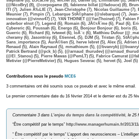
stephane
(8),
BScache
(8),
Michel
(8),
Daniel
(8),
Emmanuel
(8),
Jean-
(@NicoBry)
(8),
@corpogame
(8),
fabienne billat (@fadouce)
(8),
Brun
ITI
(7),
Julien Ã‰LIE
(7),
Jean-Christophe
(7),
Nicolas Guillaume
(7),
Meunier
(7),
Pimpin
(7),
Lebarque StÃ©phane (@slebarque)
(7),
Jean
innovation (@vinno47)
(7),
YAN THOINET (@YanThoinet)
(7),
Fabien 
arderbor elnot
(7),
Legend
(6),
Romain
(6),
JÃ©rÃ´me
(6),
Paul
(6),
Eri
Cybereric
(6),
Poussah
(6),
Energo
(6),
Bonjour Bonjour
(6),
boris
(6)
Guerric
(6),
Richard
(6),
tvtweet
(6),
loÃ¯c
(6),
Matthieu Dufour (@_mat
cheramy
(6),
Jasontrisy
(6),
EtienneL
(5),
DJM
(5),
Tristan
(5),
StÃ©ph
Sans_importance
(5),
AurÃ©lien
(5),
herve lebret
(5),
Alex
(5),
Adrien
(
Renaud
(5),
Alain Raynaud
(5),
mmathieum
(5),
(@bvanryb) (@bvanry
Patrick Bertrand (@pck_b)
(5),
(@arnaud_thurudev) (@arnaud_thurud
(@El_Stanou)
(5),
Pierre Mawas (@PemLT)
(5),
Fabrice Camurat (@fa
Metivier (@PierreMetivier)
(5),
Hugues Severac
(5),
hervet
(5),
Joel
(5)
Contributions sous le pseudo
MCE6
3 commentaires ont été soumis sous ce pseudo et avec le même email.
Le premier commentaire date du 16 février 2014 et le dernier est du 25 fév
Commentaire 3 dans
L’enjeu du temps dans la compétitivité
, le 25 
“Être compétitif par le temps”
http://www.managerhumain.fr/2013/11/e
” Être compétitif par le temps” L’apport des neurosciences – L’intell