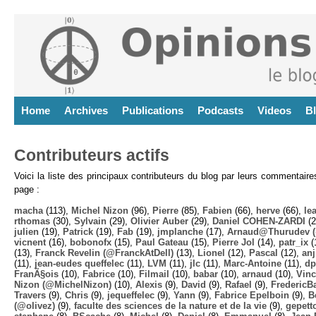
Home
Archives
Publications
Podcasts
Videos
B
Contributeurs actifs
Voici la liste des principaux contributeurs du blog par leurs commentair
page :
macha
(113),
Michel Nizon
(96),
Pierre
(85),
Fabien
(66),
herve
(66),
lea
rthomas
(30),
Sylvain
(29),
Olivier Auber
(29),
Daniel COHEN-ZARDI
(2
julien
(19),
Patrick
(19),
Fab
(19),
jmplanche
(17),
Arnaud@Thurudev (
vicnent
(16),
bobonofx
(15),
Paul Gateau
(15),
Pierre Jol
(14),
patr_ix
(
(13),
Franck Revelin (@FranckAtDell)
(13),
Lionel
(12),
Pascal
(12),
anj
(11),
jean-eudes queffelec
(11),
LVM
(11),
jlc
(11),
Marc-Antoine
(11),
dp
FranÃ§ois
(10),
Fabrice
(10),
Filmail
(10),
babar
(10),
arnaud
(10),
Vinc
Nizon (@MichelNizon)
(10),
Alexis
(9),
David
(9),
Rafael
(9),
FredericB
Travers
(9),
Chris
(9),
jequeffelec
(9),
Yann
(9),
Fabrice Epelboin
(9),
B
(@olivez)
(9),
faculte des sciences de la nature et de la vie
(9),
gepett