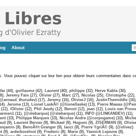
log
About
es. Vous pouvez cliquer sur leur lien pour obtenir leurs commentaires dans ce
far
(44),
guillaume
(42),
Laurent
(40),
philippe
(32),
Herve Kabla
(30),
8),
Jeremy Fain
(27),
Olivier
(27),
Marc
(27),
Nicolas
(25),
Christophe
(22),
@arnaud_thurudev)
(17),
Jeremy
(16),
OlivierJ
(16),
JustinThemiddle
(16)
14),
Jerome
(13),
Lionel LaskÃ© (@lionellaske)
(13),
Pierre Mawas (@Pe
(12),
/Olivier
(12),
Phil Jeudy
(12),
Benoit
(12),
jean
(12),
Louis van Proos
armen1
(11),
(@slebarque) (@slebarque)
(11),
INFO (@LINKANDEV)
(11),
ent
(10),
Philippe Marques
(10),
Nicolas Andre (@corpogame)
(10),
Miche
aud
(9),
Laurent Bervas
(9),
Mickael
(9),
Hugues
(9),
ZISERMAN
(9),
Olivie
enjamin
(9),
BenoÃ®t Granger
(9),
laozi
(9),
Pierre YgriÃ©
(9),
(@olivez)
ot
(9),
arderborelnot
(9),
Frederic
(8),
Marie
(8),
Yannick Lejeune
(8),