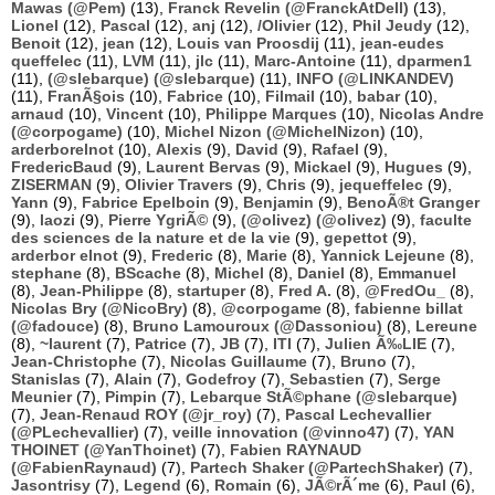
Mawas (@Pem)
(13),
Franck Revelin (@FranckAtDell)
(13),
Lionel
(12),
Pascal
(12),
anj
(12),
/Olivier
(12),
Phil Jeudy
(12),
Benoit
(12),
jean
(12),
Louis van Proosdij
(11),
jean-eudes
queffelec
(11),
LVM
(11),
jlc
(11),
Marc-Antoine
(11),
dparmen1
(11),
(@slebarque) (@slebarque)
(11),
INFO (@LINKANDEV)
(11),
FranÃ§ois
(10),
Fabrice
(10),
Filmail
(10),
babar
(10),
arnaud
(10),
Vincent
(10),
Philippe Marques
(10),
Nicolas Andre
(@corpogame)
(10),
Michel Nizon (@MichelNizon)
(10),
arderborelnot
(10),
Alexis
(9),
David
(9),
Rafael
(9),
FredericBaud
(9),
Laurent Bervas
(9),
Mickael
(9),
Hugues
(9),
ZISERMAN
(9),
Olivier Travers
(9),
Chris
(9),
jequeffelec
(9),
Yann
(9),
Fabrice Epelboin
(9),
Benjamin
(9),
BenoÃ®t Granger
(9),
laozi
(9),
Pierre YgriÃ©
(9),
(@olivez) (@olivez)
(9),
faculte
des sciences de la nature et de la vie
(9),
gepettot
(9),
arderbor elnot
(9),
Frederic
(8),
Marie
(8),
Yannick Lejeune
(8),
stephane
(8),
BScache
(8),
Michel
(8),
Daniel
(8),
Emmanuel
(8),
Jean-Philippe
(8),
startuper
(8),
Fred A.
(8),
@FredOu_
(8),
Nicolas Bry (@NicoBry)
(8),
@corpogame
(8),
fabienne billat
(@fadouce)
(8),
Bruno Lamouroux (@Dassoniou)
(8),
Lereune
(8),
~laurent
(7),
Patrice
(7),
JB
(7),
ITI
(7),
Julien Ã‰LIE
(7),
Jean-Christophe
(7),
Nicolas Guillaume
(7),
Bruno
(7),
Stanislas
(7),
Alain
(7),
Godefroy
(7),
Sebastien
(7),
Serge
Meunier
(7),
Pimpin
(7),
Lebarque StÃ©phane (@slebarque)
(7),
Jean-Renaud ROY (@jr_roy)
(7),
Pascal Lechevallier
(@PLechevallier)
(7),
veille innovation (@vinno47)
(7),
YAN
THOINET (@YanThoinet)
(7),
Fabien RAYNAUD
(@FabienRaynaud)
(7),
Partech Shaker (@PartechShaker)
(7),
Jasontrisy
(7),
Legend
(6),
Romain
(6),
JÃ©rÃ´me
(6),
Paul
(6),