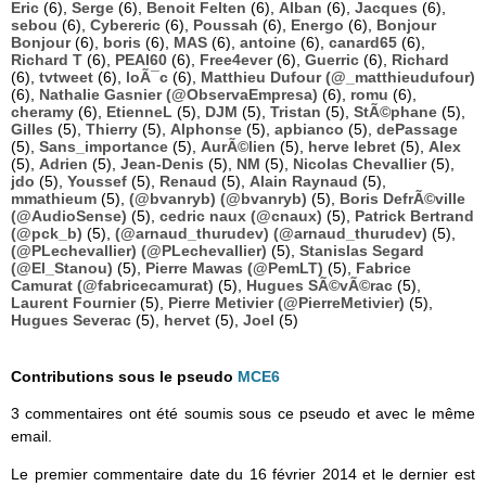
Eric
(6),
Serge
(6),
Benoit Felten
(6),
Alban
(6),
Jacques
(6),
sebou
(6),
Cybereric
(6),
Poussah
(6),
Energo
(6),
Bonjour
Bonjour
(6),
boris
(6),
MAS
(6),
antoine
(6),
canard65
(6),
Richard T
(6),
PEAI60
(6),
Free4ever
(6),
Guerric
(6),
Richard
(6),
tvtweet
(6),
loÃ¯c
(6),
Matthieu Dufour (@_matthieudufour)
(6),
Nathalie Gasnier (@ObservaEmpresa)
(6),
romu
(6),
cheramy
(6),
EtienneL
(5),
DJM
(5),
Tristan
(5),
StÃ©phane
(5),
Gilles
(5),
Thierry
(5),
Alphonse
(5),
apbianco
(5),
dePassage
(5),
Sans_importance
(5),
AurÃ©lien
(5),
herve lebret
(5),
Alex
(5),
Adrien
(5),
Jean-Denis
(5),
NM
(5),
Nicolas Chevallier
(5),
jdo
(5),
Youssef
(5),
Renaud
(5),
Alain Raynaud
(5),
mmathieum
(5),
(@bvanryb) (@bvanryb)
(5),
Boris DefrÃ©ville
(@AudioSense)
(5),
cedric naux (@cnaux)
(5),
Patrick Bertrand
(@pck_b)
(5),
(@arnaud_thurudev) (@arnaud_thurudev)
(5),
(@PLechevallier) (@PLechevallier)
(5),
Stanislas Segard
(@El_Stanou)
(5),
Pierre Mawas (@PemLT)
(5),
Fabrice
Camurat (@fabricecamurat)
(5),
Hugues SÃ©vÃ©rac
(5),
Laurent Fournier
(5),
Pierre Metivier (@PierreMetivier)
(5),
Hugues Severac
(5),
hervet
(5),
Joel
(5)
Contributions sous le pseudo
MCE6
3 commentaires ont été soumis sous ce pseudo et avec le même
email.
Le premier commentaire date du 16 février 2014 et le dernier est