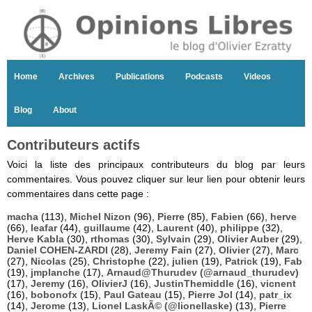
Home
Archives
Publications
Podcasts
Videos
Blog
About
Contributeurs actifs
Voici la liste des principaux contributeurs du blog par leurs
commentaires. Vous pouvez cliquer sur leur lien pour obtenir leurs
commentaires dans cette page :
macha
(113),
Michel Nizon
(96),
Pierre
(85),
Fabien
(66),
herve
(66),
leafar
(44),
guillaume
(42),
Laurent
(40),
philippe
(32),
Herve Kabla
(30),
rthomas
(30),
Sylvain
(29),
Olivier Auber
(29),
Daniel COHEN-ZARDI
(28),
Jeremy Fain
(27),
Olivier
(27),
Marc
(27),
Nicolas
(25),
Christophe
(22),
julien
(19),
Patrick
(19),
Fab
(19),
jmplanche
(17),
Arnaud@Thurudev (@arnaud_thurudev)
(17),
Jeremy
(16),
OlivierJ
(16),
JustinThemiddle
(16),
vicnent
(16),
bobonofx
(15),
Paul Gateau
(15),
Pierre Jol
(14),
patr_ix
(14),
Jerome
(13),
Lionel LaskÃ© (@lionellaske)
(13),
Pierre