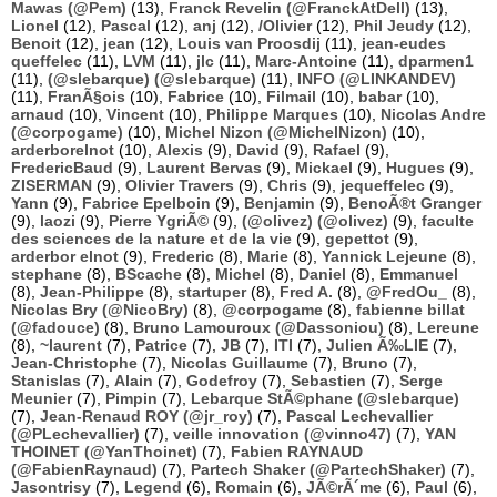
Mawas (@Pem)
(13),
Franck Revelin (@FranckAtDell)
(13),
Lionel
(12),
Pascal
(12),
anj
(12),
/Olivier
(12),
Phil Jeudy
(12),
Benoit
(12),
jean
(12),
Louis van Proosdij
(11),
jean-eudes
queffelec
(11),
LVM
(11),
jlc
(11),
Marc-Antoine
(11),
dparmen1
(11),
(@slebarque) (@slebarque)
(11),
INFO (@LINKANDEV)
(11),
FranÃ§ois
(10),
Fabrice
(10),
Filmail
(10),
babar
(10),
arnaud
(10),
Vincent
(10),
Philippe Marques
(10),
Nicolas Andre
(@corpogame)
(10),
Michel Nizon (@MichelNizon)
(10),
arderborelnot
(10),
Alexis
(9),
David
(9),
Rafael
(9),
FredericBaud
(9),
Laurent Bervas
(9),
Mickael
(9),
Hugues
(9),
ZISERMAN
(9),
Olivier Travers
(9),
Chris
(9),
jequeffelec
(9),
Yann
(9),
Fabrice Epelboin
(9),
Benjamin
(9),
BenoÃ®t Granger
(9),
laozi
(9),
Pierre YgriÃ©
(9),
(@olivez) (@olivez)
(9),
faculte
des sciences de la nature et de la vie
(9),
gepettot
(9),
arderbor elnot
(9),
Frederic
(8),
Marie
(8),
Yannick Lejeune
(8),
stephane
(8),
BScache
(8),
Michel
(8),
Daniel
(8),
Emmanuel
(8),
Jean-Philippe
(8),
startuper
(8),
Fred A.
(8),
@FredOu_
(8),
Nicolas Bry (@NicoBry)
(8),
@corpogame
(8),
fabienne billat
(@fadouce)
(8),
Bruno Lamouroux (@Dassoniou)
(8),
Lereune
(8),
~laurent
(7),
Patrice
(7),
JB
(7),
ITI
(7),
Julien Ã‰LIE
(7),
Jean-Christophe
(7),
Nicolas Guillaume
(7),
Bruno
(7),
Stanislas
(7),
Alain
(7),
Godefroy
(7),
Sebastien
(7),
Serge
Meunier
(7),
Pimpin
(7),
Lebarque StÃ©phane (@slebarque)
(7),
Jean-Renaud ROY (@jr_roy)
(7),
Pascal Lechevallier
(@PLechevallier)
(7),
veille innovation (@vinno47)
(7),
YAN
THOINET (@YanThoinet)
(7),
Fabien RAYNAUD
(@FabienRaynaud)
(7),
Partech Shaker (@PartechShaker)
(7),
Jasontrisy
(7),
Legend
(6),
Romain
(6),
JÃ©rÃ´me
(6),
Paul
(6),