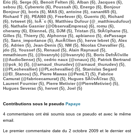
Eric
(6),
Serge
(6),
Benoit Felten
(6),
Alban
(6),
Jacques
(6),
sebou
(6),
Cybereric
(6),
Poussah
(6),
Energo
(6),
Bonjour
Bonjour
(6),
boris
(6),
MAS
(6),
antoine
(6),
canard65
(6),
Richard T
(6),
PEAI60
(6),
Free4ever
(6),
Guerric
(6),
Richard
(6),
tvtweet
(6),
loÃ¯c
(6),
Matthieu Dufour (@_matthieudufour)
(6),
Nathalie Gasnier (@ObservaEmpresa)
(6),
romu
(6),
cheramy
(6),
EtienneL
(5),
DJM
(5),
Tristan
(5),
StÃ©phane
(5),
Gilles
(5),
Thierry
(5),
Alphonse
(5),
apbianco
(5),
dePassage
(5),
Sans_importance
(5),
AurÃ©lien
(5),
herve lebret
(5),
Alex
(5),
Adrien
(5),
Jean-Denis
(5),
NM
(5),
Nicolas Chevallier
(5),
jdo
(5),
Youssef
(5),
Renaud
(5),
Alain Raynaud
(5),
mmathieum
(5),
(@bvanryb) (@bvanryb)
(5),
Boris DefrÃ©ville
(@AudioSense)
(5),
cedric naux (@cnaux)
(5),
Patrick Bertrand
(@pck_b)
(5),
(@arnaud_thurudev) (@arnaud_thurudev)
(5),
(@PLechevallier) (@PLechevallier)
(5),
Stanislas Segard
(@El_Stanou)
(5),
Pierre Mawas (@PemLT)
(5),
Fabrice
Camurat (@fabricecamurat)
(5),
Hugues SÃ©vÃ©rac
(5),
Laurent Fournier
(5),
Pierre Metivier (@PierreMetivier)
(5),
Hugues Severac
(5),
hervet
(5),
Joel
(5)
Contributions sous le pseudo
Papaye
4 commentaires ont été soumis sous ce pseudo et avec le même
email.
Le premier commentaire date du 2 octobre 2009 et le dernier est