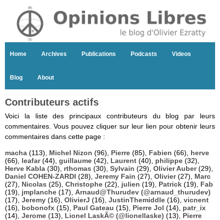
Home
Archives
Publications
Podcasts
Videos
Blog
About
Contributeurs actifs
Voici la liste des principaux contributeurs du blog par leurs
commentaires. Vous pouvez cliquer sur leur lien pour obtenir leurs
commentaires dans cette page :
macha
(113),
Michel Nizon
(96),
Pierre
(85),
Fabien
(66),
herve
(66),
leafar
(44),
guillaume
(42),
Laurent
(40),
philippe
(32),
Herve Kabla
(30),
rthomas
(30),
Sylvain
(29),
Olivier Auber
(29),
Daniel COHEN-ZARDI
(28),
Jeremy Fain
(27),
Olivier
(27),
Marc
(27),
Nicolas
(25),
Christophe
(22),
julien
(19),
Patrick
(19),
Fab
(19),
jmplanche
(17),
Arnaud@Thurudev (@arnaud_thurudev)
(17),
Jeremy
(16),
OlivierJ
(16),
JustinThemiddle
(16),
vicnent
(16),
bobonofx
(15),
Paul Gateau
(15),
Pierre Jol
(14),
patr_ix
(14),
Jerome
(13),
Lionel LaskÃ© (@lionellaske)
(13),
Pierre