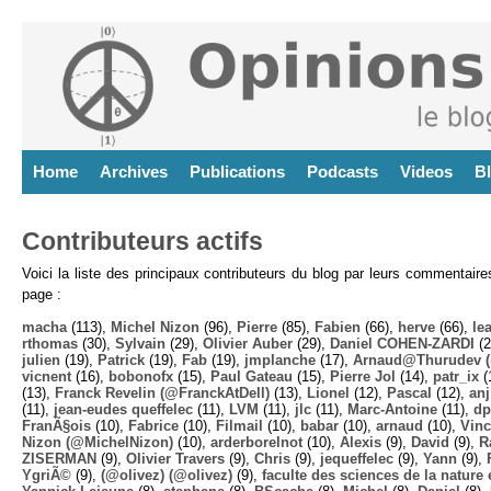
Home
Archives
Publications
Podcasts
Videos
B
Contributeurs actifs
Voici la liste des principaux contributeurs du blog par leurs commentair
page :
macha
(113),
Michel Nizon
(96),
Pierre
(85),
Fabien
(66),
herve
(66),
lea
rthomas
(30),
Sylvain
(29),
Olivier Auber
(29),
Daniel COHEN-ZARDI
(2
julien
(19),
Patrick
(19),
Fab
(19),
jmplanche
(17),
Arnaud@Thurudev (
vicnent
(16),
bobonofx
(15),
Paul Gateau
(15),
Pierre Jol
(14),
patr_ix
(
(13),
Franck Revelin (@FranckAtDell)
(13),
Lionel
(12),
Pascal
(12),
anj
(11),
jean-eudes queffelec
(11),
LVM
(11),
jlc
(11),
Marc-Antoine
(11),
dp
FranÃ§ois
(10),
Fabrice
(10),
Filmail
(10),
babar
(10),
arnaud
(10),
Vinc
Nizon (@MichelNizon)
(10),
arderborelnot
(10),
Alexis
(9),
David
(9),
R
ZISERMAN
(9),
Olivier Travers
(9),
Chris
(9),
jequeffelec
(9),
Yann
(9),
YgriÃ©
(9),
(@olivez) (@olivez)
(9),
faculte des sciences de la nature e