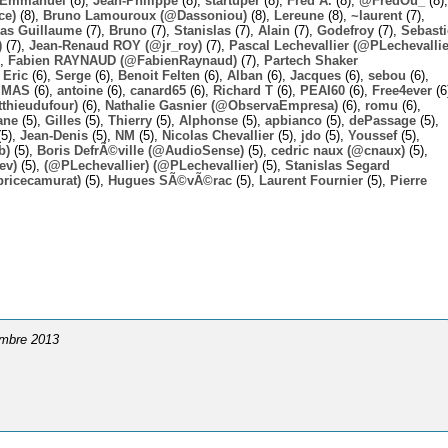
Emmanuel
(8),
Jean-Philippe
(8),
startuper
(8),
Fred A.
(8),
@FredOu_
(8),
ce)
(8),
Bruno Lamouroux (@Dassoniou)
(8),
Lereune
(8),
~laurent
(7),
las Guillaume
(7),
Bruno
(7),
Stanislas
(7),
Alain
(7),
Godefroy
(7),
Sebast
)
(7),
Jean-Renaud ROY (@jr_roy)
(7),
Pascal Lechevallier (@PLechevallie
),
Fabien RAYNAUD (@FabienRaynaud)
(7),
Partech Shaker
,
Eric
(6),
Serge
(6),
Benoit Felten
(6),
Alban
(6),
Jacques
(6),
sebou
(6),
,
MAS
(6),
antoine
(6),
canard65
(6),
Richard T
(6),
PEAI60
(6),
Free4ever
(6
thieudufour)
(6),
Nathalie Gasnier (@ObservaEmpresa)
(6),
romu
(6),
ane
(5),
Gilles
(5),
Thierry
(5),
Alphonse
(5),
apbianco
(5),
dePassage
(5),
5),
Jean-Denis
(5),
NM
(5),
Nicolas Chevallier
(5),
jdo
(5),
Youssef
(5),
b)
(5),
Boris DefrÃ©ville (@AudioSense)
(5),
cedric naux (@cnaux)
(5),
ev)
(5),
(@PLechevallier) (@PLechevallier)
(5),
Stanislas Segard
bricecamurat)
(5),
Hugues SÃ©vÃ©rac
(5),
Laurent Fournier
(5),
Pierre
embre 2013