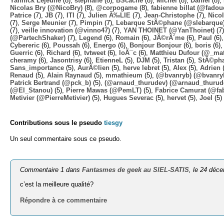
Yannick Lejeune
(8),
stephane
(8),
BScache
(8),
Michel
(8),
Daniel
(8),
Nicolas Bry (@NicoBry)
(8),
@corpogame
(8),
fabienne billat (@fadou
Patrice
(7),
JB
(7),
ITI
(7),
Julien Ã‰LIE
(7),
Jean-Christophe
(7),
Nico
(7),
Serge Meunier
(7),
Pimpin
(7),
Lebarque StÃ©phane (@slebarque
(7),
veille innovation (@vinno47)
(7),
YAN THOINET (@YanThoinet)
(7
(@PartechShaker)
(7),
Legend
(6),
Romain
(6),
JÃ©rÃ´me
(6),
Paul
(6)
Cybereric
(6),
Poussah
(6),
Energo
(6),
Bonjour Bonjour
(6),
boris
(6)
Guerric
(6),
Richard
(6),
tvtweet
(6),
loÃ¯c
(6),
Matthieu Dufour (@_mat
cheramy
(6),
Jasontrisy
(6),
EtienneL
(5),
DJM
(5),
Tristan
(5),
StÃ©ph
Sans_importance
(5),
AurÃ©lien
(5),
herve lebret
(5),
Alex
(5),
Adrien
(
Renaud
(5),
Alain Raynaud
(5),
mmathieum
(5),
(@bvanryb) (@bvanry
Patrick Bertrand (@pck_b)
(5),
(@arnaud_thurudev) (@arnaud_thurud
(@El_Stanou)
(5),
Pierre Mawas (@PemLT)
(5),
Fabrice Camurat (@fa
Metivier (@PierreMetivier)
(5),
Hugues Severac
(5),
hervet
(5),
Joel
(5)
Contributions sous le pseudo
tiesgy
Un seul commentaire sous ce pseudo.
Commentaire 1 dans
Fantasmes de geek au SIEL-SATIS
, le 24 déc
c’est la meilleure qualité?
Répondre à ce commentaire