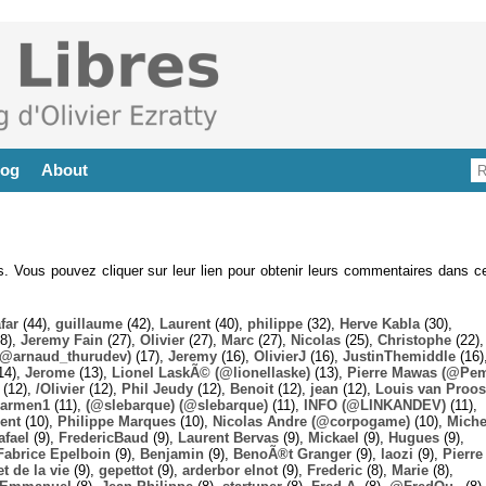
log
About
es. Vous pouvez cliquer sur leur lien pour obtenir leurs commentaires dans ce
far
(44),
guillaume
(42),
Laurent
(40),
philippe
(32),
Herve Kabla
(30),
8),
Jeremy Fain
(27),
Olivier
(27),
Marc
(27),
Nicolas
(25),
Christophe
(22),
@arnaud_thurudev)
(17),
Jeremy
(16),
OlivierJ
(16),
JustinThemiddle
(16)
14),
Jerome
(13),
Lionel LaskÃ© (@lionellaske)
(13),
Pierre Mawas (@Pe
(12),
/Olivier
(12),
Phil Jeudy
(12),
Benoit
(12),
jean
(12),
Louis van Proos
armen1
(11),
(@slebarque) (@slebarque)
(11),
INFO (@LINKANDEV)
(11),
ent
(10),
Philippe Marques
(10),
Nicolas Andre (@corpogame)
(10),
Miche
afael
(9),
FredericBaud
(9),
Laurent Bervas
(9),
Mickael
(9),
Hugues
(9),
Fabrice Epelboin
(9),
Benjamin
(9),
BenoÃ®t Granger
(9),
laozi
(9),
Pierre
t de la vie
(9),
gepettot
(9),
arderbor elnot
(9),
Frederic
(8),
Marie
(8),