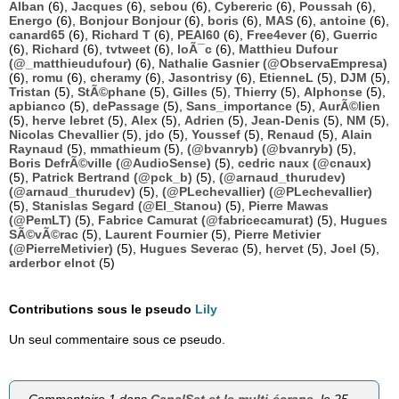
Alban
(6),
Jacques
(6),
sebou
(6),
Cybereric
(6),
Poussah
(6),
Energo
(6),
Bonjour Bonjour
(6),
boris
(6),
MAS
(6),
antoine
(6),
canard65
(6),
Richard T
(6),
PEAI60
(6),
Free4ever
(6),
Guerric
(6),
Richard
(6),
tvtweet
(6),
loÃ¯c
(6),
Matthieu Dufour
(@_matthieudufour)
(6),
Nathalie Gasnier (@ObservaEmpresa)
(6),
romu
(6),
cheramy
(6),
Jasontrisy
(6),
EtienneL
(5),
DJM
(5),
Tristan
(5),
StÃ©phane
(5),
Gilles
(5),
Thierry
(5),
Alphonse
(5),
apbianco
(5),
dePassage
(5),
Sans_importance
(5),
AurÃ©lien
(5),
herve lebret
(5),
Alex
(5),
Adrien
(5),
Jean-Denis
(5),
NM
(5),
Nicolas Chevallier
(5),
jdo
(5),
Youssef
(5),
Renaud
(5),
Alain
Raynaud
(5),
mmathieum
(5),
(@bvanryb) (@bvanryb)
(5),
Boris DefrÃ©ville (@AudioSense)
(5),
cedric naux (@cnaux)
(5),
Patrick Bertrand (@pck_b)
(5),
(@arnaud_thurudev)
(@arnaud_thurudev)
(5),
(@PLechevallier) (@PLechevallier)
(5),
Stanislas Segard (@El_Stanou)
(5),
Pierre Mawas
(@PemLT)
(5),
Fabrice Camurat (@fabricecamurat)
(5),
Hugues
SÃ©vÃ©rac
(5),
Laurent Fournier
(5),
Pierre Metivier
(@PierreMetivier)
(5),
Hugues Severac
(5),
hervet
(5),
Joel
(5),
arderbor elnot
(5)
Contributions sous le pseudo
Lily
Un seul commentaire sous ce pseudo.