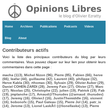
Home
Archives
Publications
Podcasts
Videos
Blog
About
Contributeurs actifs
Voici la liste des principaux contributeurs du blog par leurs
commentaires. Vous pouvez cliquer sur leur lien pour obtenir leurs
commentaires dans cette page :
macha
(113),
Michel Nizon
(96),
Pierre
(85),
Fabien
(66),
herve
(66),
leafar
(44),
guillaume
(42),
Laurent
(40),
philippe
(32),
Herve Kabla
(30),
rthomas
(30),
Sylvain
(29),
Olivier Auber
(29),
Daniel COHEN-ZARDI
(28),
Jeremy Fain
(27),
Olivier
(27),
Marc
(27),
Nicolas
(25),
Christophe
(22),
julien
(19),
Patrick
(19),
Fab
(19),
jmplanche
(17),
Arnaud@Thurudev (@arnaud_thurudev)
(17),
Jeremy
(16),
OlivierJ
(16),
JustinThemiddle
(16),
vicnent
(16),
bobonofx
(15),
Paul Gateau
(15),
Pierre Jol
(14),
patr_ix
(14),
Jerome
(13),
Lionel LaskÃ© (@lionellaske)
(13),
Pierre