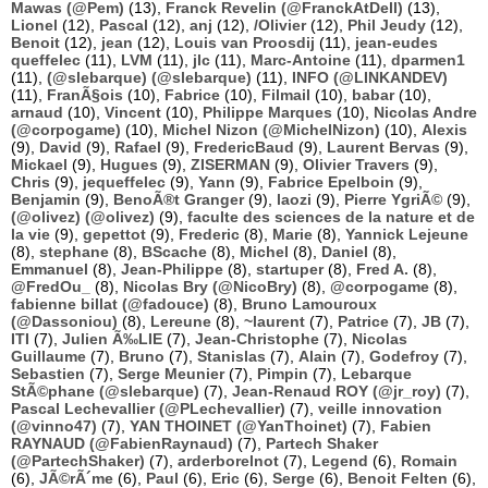
Mawas (@Pem)
(13),
Franck Revelin (@FranckAtDell)
(13),
Lionel
(12),
Pascal
(12),
anj
(12),
/Olivier
(12),
Phil Jeudy
(12),
Benoit
(12),
jean
(12),
Louis van Proosdij
(11),
jean-eudes
queffelec
(11),
LVM
(11),
jlc
(11),
Marc-Antoine
(11),
dparmen1
(11),
(@slebarque) (@slebarque)
(11),
INFO (@LINKANDEV)
(11),
FranÃ§ois
(10),
Fabrice
(10),
Filmail
(10),
babar
(10),
arnaud
(10),
Vincent
(10),
Philippe Marques
(10),
Nicolas Andre
(@corpogame)
(10),
Michel Nizon (@MichelNizon)
(10),
Alexis
(9),
David
(9),
Rafael
(9),
FredericBaud
(9),
Laurent Bervas
(9),
Mickael
(9),
Hugues
(9),
ZISERMAN
(9),
Olivier Travers
(9),
Chris
(9),
jequeffelec
(9),
Yann
(9),
Fabrice Epelboin
(9),
Benjamin
(9),
BenoÃ®t Granger
(9),
laozi
(9),
Pierre YgriÃ©
(9),
(@olivez) (@olivez)
(9),
faculte des sciences de la nature et de
la vie
(9),
gepettot
(9),
Frederic
(8),
Marie
(8),
Yannick Lejeune
(8),
stephane
(8),
BScache
(8),
Michel
(8),
Daniel
(8),
Emmanuel
(8),
Jean-Philippe
(8),
startuper
(8),
Fred A.
(8),
@FredOu_
(8),
Nicolas Bry (@NicoBry)
(8),
@corpogame
(8),
fabienne billat (@fadouce)
(8),
Bruno Lamouroux
(@Dassoniou)
(8),
Lereune
(8),
~laurent
(7),
Patrice
(7),
JB
(7),
ITI
(7),
Julien Ã‰LIE
(7),
Jean-Christophe
(7),
Nicolas
Guillaume
(7),
Bruno
(7),
Stanislas
(7),
Alain
(7),
Godefroy
(7),
Sebastien
(7),
Serge Meunier
(7),
Pimpin
(7),
Lebarque
StÃ©phane (@slebarque)
(7),
Jean-Renaud ROY (@jr_roy)
(7),
Pascal Lechevallier (@PLechevallier)
(7),
veille innovation
(@vinno47)
(7),
YAN THOINET (@YanThoinet)
(7),
Fabien
RAYNAUD (@FabienRaynaud)
(7),
Partech Shaker
(@PartechShaker)
(7),
arderborelnot
(7),
Legend
(6),
Romain
(6),
JÃ©rÃ´me
(6),
Paul
(6),
Eric
(6),
Serge
(6),
Benoit Felten
(6),