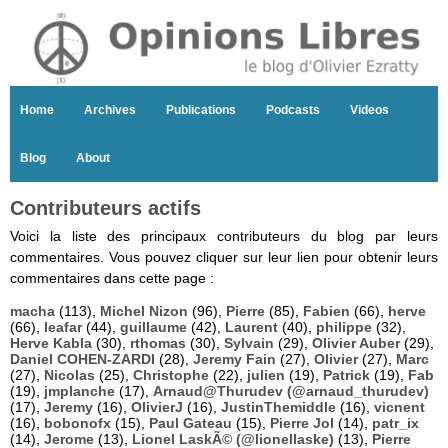
Home
Archives
Publications
Podcasts
Videos
Blog
About
Contributeurs actifs
Voici la liste des principaux contributeurs du blog par leurs
commentaires. Vous pouvez cliquer sur leur lien pour obtenir leurs
commentaires dans cette page :
macha
(113),
Michel Nizon
(96),
Pierre
(85),
Fabien
(66),
herve
(66),
leafar
(44),
guillaume
(42),
Laurent
(40),
philippe
(32),
Herve Kabla
(30),
rthomas
(30),
Sylvain
(29),
Olivier Auber
(29),
Daniel COHEN-ZARDI
(28),
Jeremy Fain
(27),
Olivier
(27),
Marc
(27),
Nicolas
(25),
Christophe
(22),
julien
(19),
Patrick
(19),
Fab
(19),
jmplanche
(17),
Arnaud@Thurudev (@arnaud_thurudev)
(17),
Jeremy
(16),
OlivierJ
(16),
JustinThemiddle
(16),
vicnent
(16),
bobonofx
(15),
Paul Gateau
(15),
Pierre Jol
(14),
patr_ix
(14),
Jerome
(13),
Lionel LaskÃ© (@lionellaske)
(13),
Pierre