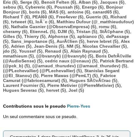
Eric
(6),
Serge
(6),
Benoit Felten
(6),
Alban
(6),
Jacques
(6),
sebou
(6),
Cybereric
(6),
Poussah
(6),
Energo
(6),
Bonjour
Bonjour
(6),
boris
(6),
MAS
(6),
antoine
(6),
canard65
(6),
Richard T
(6),
PEAI60
(6),
Free4ever
(6),
Guerric
(6),
Richard
(6),
tvtweet
(6),
loÃ¯c
(6),
Matthieu Dufour (@_matthieudufour)
(6),
Nathalie Gasnier (@ObservaEmpresa)
(6),
romu
(6),
cheramy
(6),
EtienneL
(5),
DJM
(5),
Tristan
(5),
StÃ©phane
(5),
Gilles
(5),
Thierry
(5),
Alphonse
(5),
apbianco
(5),
dePassage
(5),
Sans_importance
(5),
AurÃ©lien
(5),
herve lebret
(5),
Alex
(5),
Adrien
(5),
Jean-Denis
(5),
NM
(5),
Nicolas Chevallier
(5),
jdo
(5),
Youssef
(5),
Renaud
(5),
Alain Raynaud
(5),
mmathieum
(5),
(@bvanryb) (@bvanryb)
(5),
Boris DefrÃ©ville
(@AudioSense)
(5),
cedric naux (@cnaux)
(5),
Patrick Bertrand
(@pck_b)
(5),
(@arnaud_thurudev) (@arnaud_thurudev)
(5),
(@PLechevallier) (@PLechevallier)
(5),
Stanislas Segard
(@El_Stanou)
(5),
Pierre Mawas (@PemLT)
(5),
Fabrice
Camurat (@fabricecamurat)
(5),
Hugues SÃ©vÃ©rac
(5),
Laurent Fournier
(5),
Pierre Metivier (@PierreMetivier)
(5),
Hugues Severac
(5),
hervet
(5),
Joel
(5)
Contributions sous le pseudo
Pierre-Yves
Un seul commentaire sous ce pseudo.