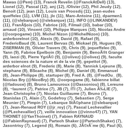
Mawas (@Pem)
(13),
Franck Revelin (@FranckAtDell)
(13),
Lionel
(12),
Pascal
(12),
anj
(12),
/Olivier
(12),
Phil Jeudy
(12),
Benoit
(12),
jean
(12),
Louis van Proosdij
(11),
jean-eudes
queffelec
(11),
LVM
(11),
jlc
(11),
Marc-Antoine
(11),
dparmen1
(11),
(@slebarque) (@slebarque)
(11),
INFO (@LINKANDEV)
(11),
FranÃ§ois
(10),
Fabrice
(10),
Filmail
(10),
babar
(10),
arnaud
(10),
Vincent
(10),
Philippe Marques
(10),
Nicolas Andre
(@corpogame)
(10),
Michel Nizon (@MichelNizon)
(10),
arderborelnot
(10),
Alexis
(9),
David
(9),
Rafael
(9),
FredericBaud
(9),
Laurent Bervas
(9),
Mickael
(9),
Hugues
(9),
ZISERMAN
(9),
Olivier Travers
(9),
Chris
(9),
jequeffelec
(9),
Yann
(9),
Fabrice Epelboin
(9),
Benjamin
(9),
BenoÃ®t Granger
(9),
laozi
(9),
Pierre YgriÃ©
(9),
(@olivez) (@olivez)
(9),
faculte
des sciences de la nature et de la vie
(9),
gepettot
(9),
arderbor elnot
(9),
Frederic
(8),
Marie
(8),
Yannick Lejeune
(8),
stephane
(8),
BScache
(8),
Michel
(8),
Daniel
(8),
Emmanuel
(8),
Jean-Philippe
(8),
startuper
(8),
Fred A.
(8),
@FredOu_
(8),
Nicolas Bry (@NicoBry)
(8),
@corpogame
(8),
fabienne billat
(@fadouce)
(8),
Bruno Lamouroux (@Dassoniou)
(8),
Lereune
(8),
~laurent
(7),
Patrice
(7),
JB
(7),
ITI
(7),
Julien Ã‰LIE
(7),
Jean-Christophe
(7),
Nicolas Guillaume
(7),
Bruno
(7),
Stanislas
(7),
Alain
(7),
Godefroy
(7),
Sebastien
(7),
Serge
Meunier
(7),
Pimpin
(7),
Lebarque StÃ©phane (@slebarque)
(7),
Jean-Renaud ROY (@jr_roy)
(7),
Pascal Lechevallier
(@PLechevallier)
(7),
veille innovation (@vinno47)
(7),
YAN
THOINET (@YanThoinet)
(7),
Fabien RAYNAUD
(@FabienRaynaud)
(7),
Partech Shaker (@PartechShaker)
(7),
Jasontrisy
(7),
Legend
(6),
Romain
(6),
JÃ©rÃ´me
(6),
Paul
(6),