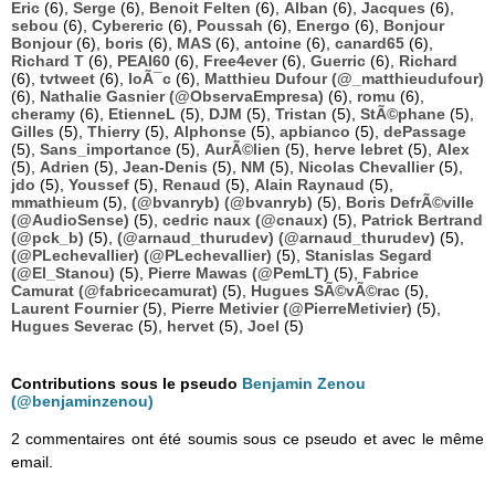
Eric
(6),
Serge
(6),
Benoit Felten
(6),
Alban
(6),
Jacques
(6),
sebou
(6),
Cybereric
(6),
Poussah
(6),
Energo
(6),
Bonjour
Bonjour
(6),
boris
(6),
MAS
(6),
antoine
(6),
canard65
(6),
Richard T
(6),
PEAI60
(6),
Free4ever
(6),
Guerric
(6),
Richard
(6),
tvtweet
(6),
loÃ¯c
(6),
Matthieu Dufour (@_matthieudufour)
(6),
Nathalie Gasnier (@ObservaEmpresa)
(6),
romu
(6),
cheramy
(6),
EtienneL
(5),
DJM
(5),
Tristan
(5),
StÃ©phane
(5),
Gilles
(5),
Thierry
(5),
Alphonse
(5),
apbianco
(5),
dePassage
(5),
Sans_importance
(5),
AurÃ©lien
(5),
herve lebret
(5),
Alex
(5),
Adrien
(5),
Jean-Denis
(5),
NM
(5),
Nicolas Chevallier
(5),
jdo
(5),
Youssef
(5),
Renaud
(5),
Alain Raynaud
(5),
mmathieum
(5),
(@bvanryb) (@bvanryb)
(5),
Boris DefrÃ©ville
(@AudioSense)
(5),
cedric naux (@cnaux)
(5),
Patrick Bertrand
(@pck_b)
(5),
(@arnaud_thurudev) (@arnaud_thurudev)
(5),
(@PLechevallier) (@PLechevallier)
(5),
Stanislas Segard
(@El_Stanou)
(5),
Pierre Mawas (@PemLT)
(5),
Fabrice
Camurat (@fabricecamurat)
(5),
Hugues SÃ©vÃ©rac
(5),
Laurent Fournier
(5),
Pierre Metivier (@PierreMetivier)
(5),
Hugues Severac
(5),
hervet
(5),
Joel
(5)
Contributions sous le pseudo
Benjamin Zenou
(@benjaminzenou)
2 commentaires ont été soumis sous ce pseudo et avec le même
email.