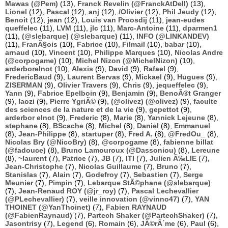
Mawas (@Pem)
(13),
Franck Revelin (@FranckAtDell)
(13),
Lionel
(12),
Pascal
(12),
anj
(12),
/Olivier
(12),
Phil Jeudy
(12),
Benoit
(12),
jean
(12),
Louis van Proosdij
(11),
jean-eudes
queffelec
(11),
LVM
(11),
jlc
(11),
Marc-Antoine
(11),
dparmen1
(11),
(@slebarque) (@slebarque)
(11),
INFO (@LINKANDEV)
(11),
FranÃ§ois
(10),
Fabrice
(10),
Filmail
(10),
babar
(10),
arnaud
(10),
Vincent
(10),
Philippe Marques
(10),
Nicolas Andre
(@corpogame)
(10),
Michel Nizon (@MichelNizon)
(10),
arderborelnot
(10),
Alexis
(9),
David
(9),
Rafael
(9),
FredericBaud
(9),
Laurent Bervas
(9),
Mickael
(9),
Hugues
(9),
ZISERMAN
(9),
Olivier Travers
(9),
Chris
(9),
jequeffelec
(9),
Yann
(9),
Fabrice Epelboin
(9),
Benjamin
(9),
BenoÃ®t Granger
(9),
laozi
(9),
Pierre YgriÃ©
(9),
(@olivez) (@olivez)
(9),
faculte
des sciences de la nature et de la vie
(9),
gepettot
(9),
arderbor elnot
(9),
Frederic
(8),
Marie
(8),
Yannick Lejeune
(8),
stephane
(8),
BScache
(8),
Michel
(8),
Daniel
(8),
Emmanuel
(8),
Jean-Philippe
(8),
startuper
(8),
Fred A.
(8),
@FredOu_
(8),
Nicolas Bry (@NicoBry)
(8),
@corpogame
(8),
fabienne billat
(@fadouce)
(8),
Bruno Lamouroux (@Dassoniou)
(8),
Lereune
(8),
~laurent
(7),
Patrice
(7),
JB
(7),
ITI
(7),
Julien Ã‰LIE
(7),
Jean-Christophe
(7),
Nicolas Guillaume
(7),
Bruno
(7),
Stanislas
(7),
Alain
(7),
Godefroy
(7),
Sebastien
(7),
Serge
Meunier
(7),
Pimpin
(7),
Lebarque StÃ©phane (@slebarque)
(7),
Jean-Renaud ROY (@jr_roy)
(7),
Pascal Lechevallier
(@PLechevallier)
(7),
veille innovation (@vinno47)
(7),
YAN
THOINET (@YanThoinet)
(7),
Fabien RAYNAUD
(@FabienRaynaud)
(7),
Partech Shaker (@PartechShaker)
(7),
Jasontrisy
(7),
Legend
(6),
Romain
(6),
JÃ©rÃ´me
(6),
Paul
(6),