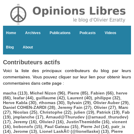
Home
Archives
Publications
Podcasts
Videos
Blog
About
Contributeurs actifs
Voici la liste des principaux contributeurs du blog par leurs
commentaires. Vous pouvez cliquer sur leur lien pour obtenir leurs
commentaires dans cette page :
macha
(113),
Michel Nizon
(96),
Pierre
(85),
Fabien
(66),
herve
(66),
leafar
(44),
guillaume
(42),
Laurent
(40),
philippe
(32),
Herve Kabla
(30),
rthomas
(30),
Sylvain
(29),
Olivier Auber
(29),
Daniel COHEN-ZARDI
(28),
Jeremy Fain
(27),
Olivier
(27),
Marc
(27),
Nicolas
(25),
Christophe
(22),
julien
(19),
Patrick
(19),
Fab
(19),
jmplanche
(17),
Arnaud@Thurudev (@arnaud_thurudev)
(17),
Jeremy
(16),
OlivierJ
(16),
JustinThemiddle
(16),
vicnent
(16),
bobonofx
(15),
Paul Gateau
(15),
Pierre Jol
(14),
patr_ix
(14),
Jerome
(13),
Lionel LaskÃ© (@lionellaske)
(13),
Pierre