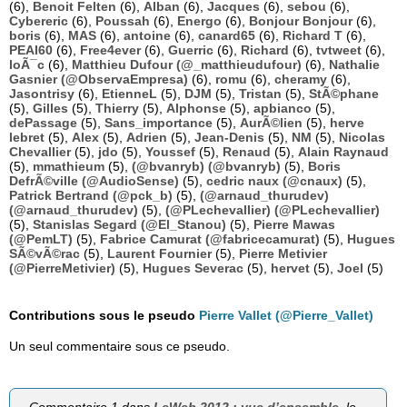
(6),
Benoit Felten
(6),
Alban
(6),
Jacques
(6),
sebou
(6),
Cybereric
(6),
Poussah
(6),
Energo
(6),
Bonjour Bonjour
(6),
boris
(6),
MAS
(6),
antoine
(6),
canard65
(6),
Richard T
(6),
PEAI60
(6),
Free4ever
(6),
Guerric
(6),
Richard
(6),
tvtweet
(6),
loÃ¯c
(6),
Matthieu Dufour (@_matthieudufour)
(6),
Nathalie
Gasnier (@ObservaEmpresa)
(6),
romu
(6),
cheramy
(6),
Jasontrisy
(6),
EtienneL
(5),
DJM
(5),
Tristan
(5),
StÃ©phane
(5),
Gilles
(5),
Thierry
(5),
Alphonse
(5),
apbianco
(5),
dePassage
(5),
Sans_importance
(5),
AurÃ©lien
(5),
herve
lebret
(5),
Alex
(5),
Adrien
(5),
Jean-Denis
(5),
NM
(5),
Nicolas
Chevallier
(5),
jdo
(5),
Youssef
(5),
Renaud
(5),
Alain Raynaud
(5),
mmathieum
(5),
(@bvanryb) (@bvanryb)
(5),
Boris
DefrÃ©ville (@AudioSense)
(5),
cedric naux (@cnaux)
(5),
Patrick Bertrand (@pck_b)
(5),
(@arnaud_thurudev)
(@arnaud_thurudev)
(5),
(@PLechevallier) (@PLechevallier)
(5),
Stanislas Segard (@El_Stanou)
(5),
Pierre Mawas
(@PemLT)
(5),
Fabrice Camurat (@fabricecamurat)
(5),
Hugues
SÃ©vÃ©rac
(5),
Laurent Fournier
(5),
Pierre Metivier
(@PierreMetivier)
(5),
Hugues Severac
(5),
hervet
(5),
Joel
(5)
Contributions sous le pseudo
Pierre Vallet (@Pierre_Vallet)
Un seul commentaire sous ce pseudo.