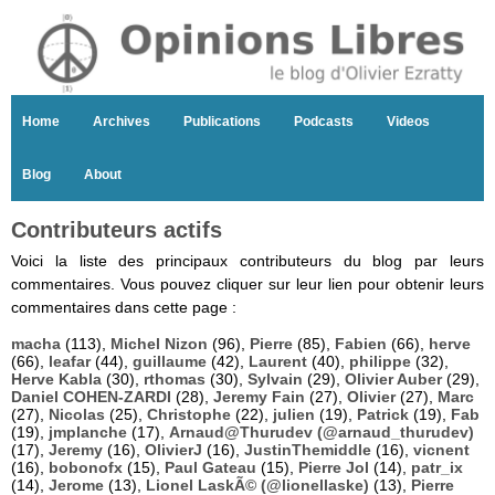
Home
Archives
Publications
Podcasts
Videos
Blog
About
Contributeurs actifs
Voici la liste des principaux contributeurs du blog par leurs
commentaires. Vous pouvez cliquer sur leur lien pour obtenir leurs
commentaires dans cette page :
macha
(113),
Michel Nizon
(96),
Pierre
(85),
Fabien
(66),
herve
(66),
leafar
(44),
guillaume
(42),
Laurent
(40),
philippe
(32),
Herve Kabla
(30),
rthomas
(30),
Sylvain
(29),
Olivier Auber
(29),
Daniel COHEN-ZARDI
(28),
Jeremy Fain
(27),
Olivier
(27),
Marc
(27),
Nicolas
(25),
Christophe
(22),
julien
(19),
Patrick
(19),
Fab
(19),
jmplanche
(17),
Arnaud@Thurudev (@arnaud_thurudev)
(17),
Jeremy
(16),
OlivierJ
(16),
JustinThemiddle
(16),
vicnent
(16),
bobonofx
(15),
Paul Gateau
(15),
Pierre Jol
(14),
patr_ix
(14),
Jerome
(13),
Lionel LaskÃ© (@lionellaske)
(13),
Pierre