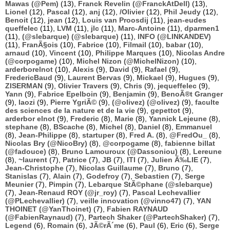
Mawas (@Pem)
(13),
Franck Revelin (@FranckAtDell)
(13),
Lionel
(12),
Pascal
(12),
anj
(12),
/Olivier
(12),
Phil Jeudy
(12),
Benoit
(12),
jean
(12),
Louis van Proosdij
(11),
jean-eudes
queffelec
(11),
LVM
(11),
jlc
(11),
Marc-Antoine
(11),
dparmen1
(11),
(@slebarque) (@slebarque)
(11),
INFO (@LINKANDEV)
(11),
FranÃ§ois
(10),
Fabrice
(10),
Filmail
(10),
babar
(10),
arnaud
(10),
Vincent
(10),
Philippe Marques
(10),
Nicolas Andre
(@corpogame)
(10),
Michel Nizon (@MichelNizon)
(10),
arderborelnot
(10),
Alexis
(9),
David
(9),
Rafael
(9),
FredericBaud
(9),
Laurent Bervas
(9),
Mickael
(9),
Hugues
(9),
ZISERMAN
(9),
Olivier Travers
(9),
Chris
(9),
jequeffelec
(9),
Yann
(9),
Fabrice Epelboin
(9),
Benjamin
(9),
BenoÃ®t Granger
(9),
laozi
(9),
Pierre YgriÃ©
(9),
(@olivez) (@olivez)
(9),
faculte
des sciences de la nature et de la vie
(9),
gepettot
(9),
arderbor elnot
(9),
Frederic
(8),
Marie
(8),
Yannick Lejeune
(8),
stephane
(8),
BScache
(8),
Michel
(8),
Daniel
(8),
Emmanuel
(8),
Jean-Philippe
(8),
startuper
(8),
Fred A.
(8),
@FredOu_
(8),
Nicolas Bry (@NicoBry)
(8),
@corpogame
(8),
fabienne billat
(@fadouce)
(8),
Bruno Lamouroux (@Dassoniou)
(8),
Lereune
(8),
~laurent
(7),
Patrice
(7),
JB
(7),
ITI
(7),
Julien Ã‰LIE
(7),
Jean-Christophe
(7),
Nicolas Guillaume
(7),
Bruno
(7),
Stanislas
(7),
Alain
(7),
Godefroy
(7),
Sebastien
(7),
Serge
Meunier
(7),
Pimpin
(7),
Lebarque StÃ©phane (@slebarque)
(7),
Jean-Renaud ROY (@jr_roy)
(7),
Pascal Lechevallier
(@PLechevallier)
(7),
veille innovation (@vinno47)
(7),
YAN
THOINET (@YanThoinet)
(7),
Fabien RAYNAUD
(@FabienRaynaud)
(7),
Partech Shaker (@PartechShaker)
(7),
Legend
(6),
Romain
(6),
JÃ©rÃ´me
(6),
Paul
(6),
Eric
(6),
Serge