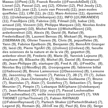
Mawas (@Pem)
(13),
Franck Revelin (@FranckAtDell)
(13),
Lionel
(12),
Pascal
(12),
anj
(12),
/Olivier
(12),
Phil Jeudy
(12),
Benoit
(12),
jean
(12),
Louis van Proosdij
(11),
jean-eudes
queffelec
(11),
LVM
(11),
jlc
(11),
Marc-Antoine
(11),
dparmen1
(11),
(@slebarque) (@slebarque)
(11),
INFO (@LINKANDEV)
(11),
FranÃ§ois
(10),
Fabrice
(10),
Filmail
(10),
babar
(10),
arnaud
(10),
Vincent
(10),
Philippe Marques
(10),
Nicolas Andre
(@corpogame)
(10),
Michel Nizon (@MichelNizon)
(10),
arderborelnot
(10),
Alexis
(9),
David
(9),
Rafael
(9),
FredericBaud
(9),
Laurent Bervas
(9),
Mickael
(9),
Hugues
(9),
ZISERMAN
(9),
Olivier Travers
(9),
Chris
(9),
jequeffelec
(9),
Yann
(9),
Fabrice Epelboin
(9),
Benjamin
(9),
BenoÃ®t Granger
(9),
laozi
(9),
Pierre YgriÃ©
(9),
(@olivez) (@olivez)
(9),
faculte
des sciences de la nature et de la vie
(9),
gepettot
(9),
arderbor elnot
(9),
Frederic
(8),
Marie
(8),
Yannick Lejeune
(8),
stephane
(8),
BScache
(8),
Michel
(8),
Daniel
(8),
Emmanuel
(8),
Jean-Philippe
(8),
startuper
(8),
Fred A.
(8),
@FredOu_
(8),
Nicolas Bry (@NicoBry)
(8),
@corpogame
(8),
fabienne billat
(@fadouce)
(8),
Bruno Lamouroux (@Dassoniou)
(8),
Lereune
(8),
Jasontrisy
(8),
~laurent
(7),
Patrice
(7),
JB
(7),
ITI
(7),
Julien
Ã‰LIE
(7),
Jean-Christophe
(7),
Nicolas Guillaume
(7),
Bruno
(7),
Stanislas
(7),
Alain
(7),
Godefroy
(7),
Sebastien
(7),
Serge
Meunier
(7),
Pimpin
(7),
Lebarque StÃ©phane (@slebarque)
(7),
Jean-Renaud ROY (@jr_roy)
(7),
Pascal Lechevallier
(@PLechevallier)
(7),
veille innovation (@vinno47)
(7),
YAN
THOINET (@YanThoinet)
(7),
Fabien RAYNAUD
(@FabienRaynaud)
(7),
Partech Shaker (@PartechShaker)
(7),
Legend
(6),
Romain
(6),
JÃ©rÃ´me
(6),
Paul
(6),
Eric
(6),
Serge