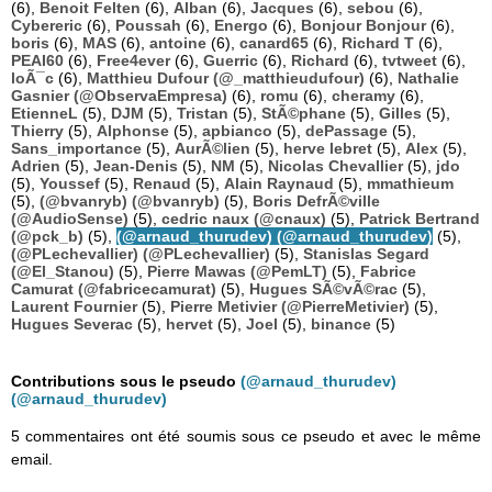
(6),
Benoit Felten
(6),
Alban
(6),
Jacques
(6),
sebou
(6),
Cybereric
(6),
Poussah
(6),
Energo
(6),
Bonjour Bonjour
(6),
boris
(6),
MAS
(6),
antoine
(6),
canard65
(6),
Richard T
(6),
PEAI60
(6),
Free4ever
(6),
Guerric
(6),
Richard
(6),
tvtweet
(6),
loÃ¯c
(6),
Matthieu Dufour (@_matthieudufour)
(6),
Nathalie
Gasnier (@ObservaEmpresa)
(6),
romu
(6),
cheramy
(6),
EtienneL
(5),
DJM
(5),
Tristan
(5),
StÃ©phane
(5),
Gilles
(5),
Thierry
(5),
Alphonse
(5),
apbianco
(5),
dePassage
(5),
Sans_importance
(5),
AurÃ©lien
(5),
herve lebret
(5),
Alex
(5),
Adrien
(5),
Jean-Denis
(5),
NM
(5),
Nicolas Chevallier
(5),
jdo
(5),
Youssef
(5),
Renaud
(5),
Alain Raynaud
(5),
mmathieum
(5),
(@bvanryb) (@bvanryb)
(5),
Boris DefrÃ©ville
(@AudioSense)
(5),
cedric naux (@cnaux)
(5),
Patrick Bertrand
(@pck_b)
(5),
(@arnaud_thurudev) (@arnaud_thurudev)
(5),
(@PLechevallier) (@PLechevallier)
(5),
Stanislas Segard
(@El_Stanou)
(5),
Pierre Mawas (@PemLT)
(5),
Fabrice
Camurat (@fabricecamurat)
(5),
Hugues SÃ©vÃ©rac
(5),
Laurent Fournier
(5),
Pierre Metivier (@PierreMetivier)
(5),
Hugues Severac
(5),
hervet
(5),
Joel
(5),
binance
(5)
Contributions sous le pseudo
(@arnaud_thurudev)
(@arnaud_thurudev)
5 commentaires ont été soumis sous ce pseudo et avec le même
email.