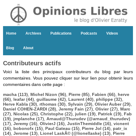
Home
Archives
Publications
Podcasts
Videos
Blog
About
Contributeurs actifs
Voici la liste des principaux contributeurs du blog par leurs
commentaires. Vous pouvez cliquer sur leur lien pour obtenir leurs
commentaires dans cette page :
macha
(113),
Michel Nizon
(96),
Pierre
(85),
Fabien
(66),
herve
(66),
leafar
(44),
guillaume
(42),
Laurent
(40),
philippe
(32),
Herve Kabla
(30),
rthomas
(30),
Sylvain
(29),
Olivier Auber
(29),
Daniel COHEN-ZARDI
(28),
Jeremy Fain
(27),
Olivier
(27),
Marc
(27),
Nicolas
(25),
Christophe
(22),
julien
(19),
Patrick
(19),
Fab
(19),
jmplanche
(17),
Arnaud@Thurudev (@arnaud_thurudev)
(17),
Jeremy
(16),
OlivierJ
(16),
JustinThemiddle
(16),
vicnent
(16),
bobonofx
(15),
Paul Gateau
(15),
Pierre Jol
(14),
patr_ix
(14),
Jerome
(13),
Lionel LaskÃ© (@lionellaske)
(13),
Pierre