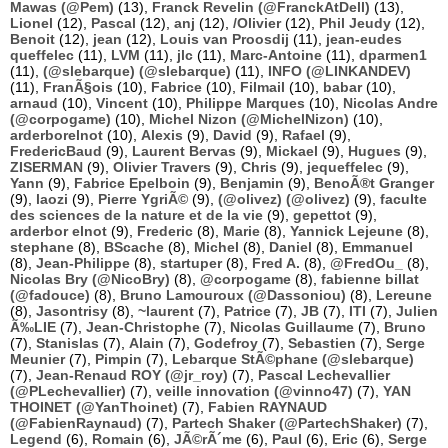
Mawas (@Pem)
(13),
Franck Revelin (@FranckAtDell)
(13),
Lionel
(12),
Pascal
(12),
anj
(12),
/Olivier
(12),
Phil Jeudy
(12),
Benoit
(12),
jean
(12),
Louis van Proosdij
(11),
jean-eudes
queffelec
(11),
LVM
(11),
jlc
(11),
Marc-Antoine
(11),
dparmen1
(11),
(@slebarque) (@slebarque)
(11),
INFO (@LINKANDEV)
(11),
FranÃ§ois
(10),
Fabrice
(10),
Filmail
(10),
babar
(10),
arnaud
(10),
Vincent
(10),
Philippe Marques
(10),
Nicolas Andre
(@corpogame)
(10),
Michel Nizon (@MichelNizon)
(10),
arderborelnot
(10),
Alexis
(9),
David
(9),
Rafael
(9),
FredericBaud
(9),
Laurent Bervas
(9),
Mickael
(9),
Hugues
(9),
ZISERMAN
(9),
Olivier Travers
(9),
Chris
(9),
jequeffelec
(9),
Yann
(9),
Fabrice Epelboin
(9),
Benjamin
(9),
BenoÃ®t Granger
(9),
laozi
(9),
Pierre YgriÃ©
(9),
(@olivez) (@olivez)
(9),
faculte
des sciences de la nature et de la vie
(9),
gepettot
(9),
arderbor elnot
(9),
Frederic
(8),
Marie
(8),
Yannick Lejeune
(8),
stephane
(8),
BScache
(8),
Michel
(8),
Daniel
(8),
Emmanuel
(8),
Jean-Philippe
(8),
startuper
(8),
Fred A.
(8),
@FredOu_
(8),
Nicolas Bry (@NicoBry)
(8),
@corpogame
(8),
fabienne billat
(@fadouce)
(8),
Bruno Lamouroux (@Dassoniou)
(8),
Lereune
(8),
Jasontrisy
(8),
~laurent
(7),
Patrice
(7),
JB
(7),
ITI
(7),
Julien
Ã‰LIE
(7),
Jean-Christophe
(7),
Nicolas Guillaume
(7),
Bruno
(7),
Stanislas
(7),
Alain
(7),
Godefroy
(7),
Sebastien
(7),
Serge
Meunier
(7),
Pimpin
(7),
Lebarque StÃ©phane (@slebarque)
(7),
Jean-Renaud ROY (@jr_roy)
(7),
Pascal Lechevallier
(@PLechevallier)
(7),
veille innovation (@vinno47)
(7),
YAN
THOINET (@YanThoinet)
(7),
Fabien RAYNAUD
(@FabienRaynaud)
(7),
Partech Shaker (@PartechShaker)
(7),
Legend
(6),
Romain
(6),
JÃ©rÃ´me
(6),
Paul
(6),
Eric
(6),
Serge