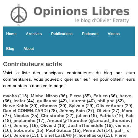
Home
Archives
Publications
Podcasts
Videos
Blog
About
Contributeurs actifs
Voici la liste des principaux contributeurs du blog par leurs
commentaires. Vous pouvez cliquer sur leur lien pour obtenir leurs
commentaires dans cette page :
macha
(113),
Michel Nizon
(96),
Pierre
(85),
Fabien
(66),
herve
(66),
leafar
(44),
guillaume
(42),
Laurent
(40),
philippe
(32),
Herve Kabla
(30),
rthomas
(30),
Sylvain
(29),
Olivier Auber
(29),
Daniel COHEN-ZARDI
(28),
Jeremy Fain
(27),
Olivier
(27),
Marc
(27),
Nicolas
(25),
Christophe
(22),
julien
(19),
Patrick
(19),
Fab
(19),
jmplanche
(17),
Arnaud@Thurudev (@arnaud_thurudev)
(17),
Jeremy
(16),
OlivierJ
(16),
JustinThemiddle
(16),
vicnent
(16),
bobonofx
(15),
Paul Gateau
(15),
Pierre Jol
(14),
patr_ix
(14),
Jerome
(13),
Lionel LaskÃ© (@lionellaske)
(13),
Pierre