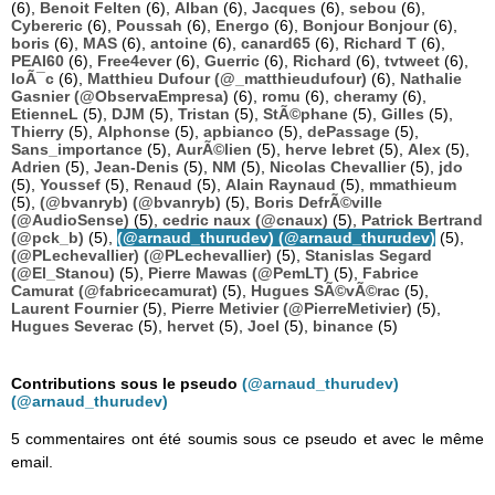
(6),
Benoit Felten
(6),
Alban
(6),
Jacques
(6),
sebou
(6),
Cybereric
(6),
Poussah
(6),
Energo
(6),
Bonjour Bonjour
(6),
boris
(6),
MAS
(6),
antoine
(6),
canard65
(6),
Richard T
(6),
PEAI60
(6),
Free4ever
(6),
Guerric
(6),
Richard
(6),
tvtweet
(6),
loÃ¯c
(6),
Matthieu Dufour (@_matthieudufour)
(6),
Nathalie
Gasnier (@ObservaEmpresa)
(6),
romu
(6),
cheramy
(6),
EtienneL
(5),
DJM
(5),
Tristan
(5),
StÃ©phane
(5),
Gilles
(5),
Thierry
(5),
Alphonse
(5),
apbianco
(5),
dePassage
(5),
Sans_importance
(5),
AurÃ©lien
(5),
herve lebret
(5),
Alex
(5),
Adrien
(5),
Jean-Denis
(5),
NM
(5),
Nicolas Chevallier
(5),
jdo
(5),
Youssef
(5),
Renaud
(5),
Alain Raynaud
(5),
mmathieum
(5),
(@bvanryb) (@bvanryb)
(5),
Boris DefrÃ©ville
(@AudioSense)
(5),
cedric naux (@cnaux)
(5),
Patrick Bertrand
(@pck_b)
(5),
(@arnaud_thurudev) (@arnaud_thurudev)
(5),
(@PLechevallier) (@PLechevallier)
(5),
Stanislas Segard
(@El_Stanou)
(5),
Pierre Mawas (@PemLT)
(5),
Fabrice
Camurat (@fabricecamurat)
(5),
Hugues SÃ©vÃ©rac
(5),
Laurent Fournier
(5),
Pierre Metivier (@PierreMetivier)
(5),
Hugues Severac
(5),
hervet
(5),
Joel
(5),
binance
(5)
Contributions sous le pseudo
(@arnaud_thurudev)
(@arnaud_thurudev)
5 commentaires ont été soumis sous ce pseudo et avec le même
email.