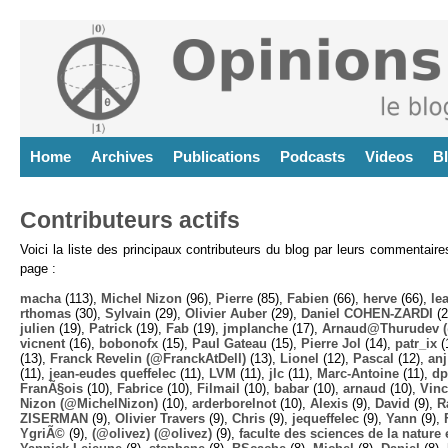
Home
Archives
Publications
Podcasts
Videos
B
Contributeurs actifs
Voici la liste des principaux contributeurs du blog par leurs commentair
page :
macha
(113),
Michel Nizon
(96),
Pierre
(85),
Fabien
(66),
herve
(66),
lea
rthomas
(30),
Sylvain
(29),
Olivier Auber
(29),
Daniel COHEN-ZARDI
(2
julien
(19),
Patrick
(19),
Fab
(19),
jmplanche
(17),
Arnaud@Thurudev (
vicnent
(16),
bobonofx
(15),
Paul Gateau
(15),
Pierre Jol
(14),
patr_ix
(
(13),
Franck Revelin (@FranckAtDell)
(13),
Lionel
(12),
Pascal
(12),
anj
(11),
jean-eudes queffelec
(11),
LVM
(11),
jlc
(11),
Marc-Antoine
(11),
dp
FranÃ§ois
(10),
Fabrice
(10),
Filmail
(10),
babar
(10),
arnaud
(10),
Vinc
Nizon (@MichelNizon)
(10),
arderborelnot
(10),
Alexis
(9),
David
(9),
R
ZISERMAN
(9),
Olivier Travers
(9),
Chris
(9),
jequeffelec
(9),
Yann
(9),
YgriÃ©
(9),
(@olivez) (@olivez)
(9),
faculte des sciences de la nature e