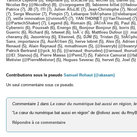
Yannick Lejeune
(8),
stephane
(8),
BScache
(8),
Michel
(8),
Daniel
(8),
Nicolas Bry (@NicoBry)
(8),
@corpogame
(8),
fabienne billat (@fadou
Patrice
(7),
JB
(7),
ITI
(7),
Julien Ã‰LIE
(7),
Jean-Christophe
(7),
Nico
(7),
Serge Meunier
(7),
Pimpin
(7),
Lebarque StÃ©phane (@slebarque
(7),
veille innovation (@vinno47)
(7),
YAN THOINET (@YanThoinet)
(7
(@PartechShaker)
(7),
Legend
(6),
Romain
(6),
JÃ©rÃ´me
(6),
Paul
(6)
Cybereric
(6),
Poussah
(6),
Energo
(6),
Bonjour Bonjour
(6),
boris
(6)
Guerric
(6),
Richard
(6),
tvtweet
(6),
loÃ¯c
(6),
Matthieu Dufour (@_mat
cheramy
(6),
Jasontrisy
(6),
EtienneL
(5),
DJM
(5),
Tristan
(5),
StÃ©ph
Sans_importance
(5),
AurÃ©lien
(5),
herve lebret
(5),
Alex
(5),
Adrien
(
Renaud
(5),
Alain Raynaud
(5),
mmathieum
(5),
(@bvanryb) (@bvanry
Patrick Bertrand (@pck_b)
(5),
(@arnaud_thurudev) (@arnaud_thurud
(@El_Stanou)
(5),
Pierre Mawas (@PemLT)
(5),
Fabrice Camurat (@fa
Metivier (@PierreMetivier)
(5),
Hugues Severac
(5),
hervet
(5),
Joel
(5)
Contributions sous le pseudo
Samuel Rohaut (@akasam)
Un seul commentaire sous ce pseudo.
Commentaire 1 dans
Le cœur du numérique bat aussi en région
, l
“Le cœur du numérique bat aussi en région” de @olivez avec du #my
Répondre à ce commentaire