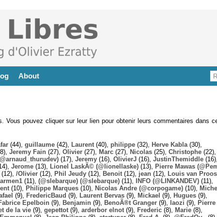
log
About
es. Vous pouvez cliquer sur leur lien pour obtenir leurs commentaires dans ce
far
(44),
guillaume
(42),
Laurent
(40),
philippe
(32),
Herve Kabla
(30),
8),
Jeremy Fain
(27),
Olivier
(27),
Marc
(27),
Nicolas
(25),
Christophe
(22),
@arnaud_thurudev)
(17),
Jeremy
(16),
OlivierJ
(16),
JustinThemiddle
(16)
14),
Jerome
(13),
Lionel LaskÃ© (@lionellaske)
(13),
Pierre Mawas (@Pe
(12),
/Olivier
(12),
Phil Jeudy
(12),
Benoit
(12),
jean
(12),
Louis van Proos
armen1
(11),
(@slebarque) (@slebarque)
(11),
INFO (@LINKANDEV)
(11),
ent
(10),
Philippe Marques
(10),
Nicolas Andre (@corpogame)
(10),
Miche
afael
(9),
FredericBaud
(9),
Laurent Bervas
(9),
Mickael
(9),
Hugues
(9),
Fabrice Epelboin
(9),
Benjamin
(9),
BenoÃ®t Granger
(9),
laozi
(9),
Pierre
t de la vie
(9),
gepettot
(9),
arderbor elnot
(9),
Frederic
(8),
Marie
(8),