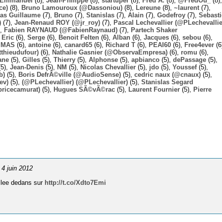
Emmanuel
(8),
Jean-Philippe
(8),
startuper
(8),
Fred A.
(8),
@FredOu_
(8),
ce)
(8),
Bruno Lamouroux (@Dassoniou)
(8),
Lereune
(8),
~laurent
(7),
las Guillaume
(7),
Bruno
(7),
Stanislas
(7),
Alain
(7),
Godefroy
(7),
Sebast
)
(7),
Jean-Renaud ROY (@jr_roy)
(7),
Pascal Lechevallier (@PLechevallie
),
Fabien RAYNAUD (@FabienRaynaud)
(7),
Partech Shaker
,
Eric
(6),
Serge
(6),
Benoit Felten
(6),
Alban
(6),
Jacques
(6),
sebou
(6),
,
MAS
(6),
antoine
(6),
canard65
(6),
Richard T
(6),
PEAI60
(6),
Free4ever
(6
thieudufour)
(6),
Nathalie Gasnier (@ObservaEmpresa)
(6),
romu
(6),
ane
(5),
Gilles
(5),
Thierry
(5),
Alphonse
(5),
apbianco
(5),
dePassage
(5),
5),
Jean-Denis
(5),
NM
(5),
Nicolas Chevallier
(5),
jdo
(5),
Youssef
(5),
b)
(5),
Boris DefrÃ©ville (@AudioSense)
(5),
cedric naux (@cnaux)
(5),
ev)
(5),
(@PLechevallier) (@PLechevallier)
(5),
Stanislas Segard
bricecamurat)
(5),
Hugues SÃ©vÃ©rac
(5),
Laurent Fournier
(5),
Pierre
e 4 juin 2012
Blee dedans sur
http://t.co/Xdto7Emi